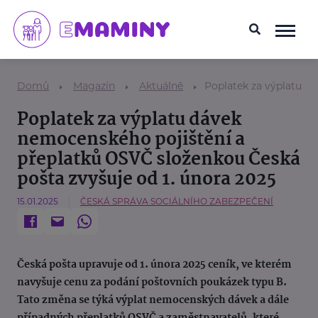
Domů
Magazín
Aktuálně
Poplatek za výplatu d
Poplatek za výplatu dávek
nemocenského pojištění a
přeplatků OSVČ složenkou Česká
pošta zvyšuje od 1. února 2025
15.01.2025
ČESKÁ SPRÁVA SOCIÁLNÍHO ZABEZPEČENÍ
Česká pošta upravuje od 1. února 2025 ceník, ve kterém
navyšuje cenu za podání poštovních poukázek typu B.
Tato změna se týká výplat nemocenských dávek a dále