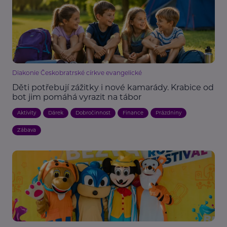
Diakonie Českobratrské církve evangelické
Děti potřebují zážitky i nové kamarády. Krabice od
bot jim pomáhá vyrazit na tábor
Aktivity
Dárek
Dobročinnost
Finance
Prázdniny
Zábava