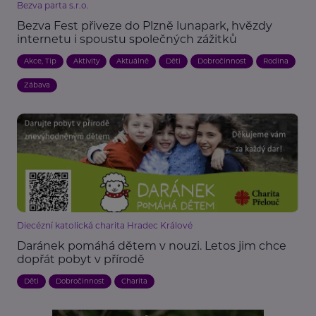
Bezva parta s.r.o.
Bezva Fest přiveze do Plzně lunapark, hvězdy
internetu i spoustu společných zážitků
Akce, Tip
Aktivity
Aktuálně
Děti
Dobročinnost
Rodina
Zábava
Diecézní katolická charita Hradec Králové
Daránek pomáhá dětem v nouzi. Letos jim chce
dopřát pobyt v přírodě
Děti
Dobročinnost
Charita