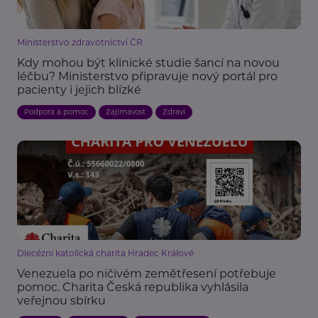
Ministerstvo zdravotnictví ČR
Kdy mohou být klinické studie šancí na novou
léčbu? Ministerstvo připravuje nový portál pro
pacienty i jejich blízké
Podpora a pomoc
Zajímavost
Zdraví
Diecézní katolická charita Hradec Králové
Venezuela po ničivém zemětřesení potřebuje
pomoc. Charita Česká republika vyhlásila
veřejnou sbírku