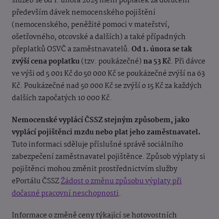
služeb se od 1. února 2025 mění poplatek za doručení
především dávek nemocenského pojištění
(nemocenského, peněžité pomoci v mateřství,
ošetřovného, otcovské a dalších) a také případných
přeplatků OSVČ a zaměstnavatelů.
Od 1. února se tak
zvýší cena poplatku
(tzv. poukázečné)
na 53 Kč
. Při dávce
ve výši od 5 001 Kč do 50 000 Kč se poukázečné zvýší na 63
Kč. Poukázečné nad 50 000 Kč se zvýší o 15 Kč za každých
dalších započatých 10 000 Kč.
Nemocenské vyplácí ČSSZ stejným způsobem, jako
vyplácí pojištěnci mzdu nebo plat jeho zaměstnavatel.
Tuto informaci sděluje příslušné správě sociálního
zabezpečení zaměstnavatel pojištěnce. Způsob výplaty si
pojištěnci mohou změnit prostřednictvím služby
ePortálu ČSSZ
Žádost o změnu způsobu výplaty při
dočasné pracovní neschopnosti
.
Informace o změně ceny týkající se hotovostních