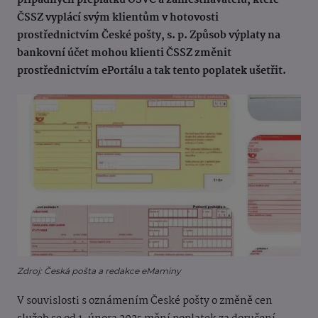
případných přeplatků OSVČ a zaměstnavatelů, které
ČSSZ vyplácí svým klientům v hotovosti
prostřednictvím České pošty, s. p. Způsob výplaty na
bankovní účet mohou klienti ČSSZ změnit
prostřednictvím ePortálu a tak tento poplatek ušetřit.
Zdroj: Česká pošta a redakce eMaminy
V souvislosti s oznámením České pošty o změně cen