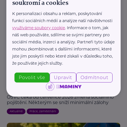
soukromí a cookies
Pearmedia
K personalizaci obsahu a reklam, poskytování
Letní sporty bez zbytečných úrazů: 6
funkcí sociálních médií a analýze naší návštěvnosti
nejčastějších chyb, kterým se vyplatí vyhnout
využíváme soubory cookie
. Informace o tom, jak
Aktivity
Cvičení, sport
Prázdniny
Zdraví
náš web používáte, sdílíme se svými partnery pro
sociální média, inzerci a analýzy. Partneři tyto údaje
mohou zkombinovat s dalšími informacemi, které
jste jim poskytli nebo které získali v důsledku toho,
že používáte jejich služby.
Povolit vše
Upravit
Odmítnout
Česká správa sociálního zabezpečení
OSVČ čeká od července 2026 změna sociálního
pojištění. Některým se sníží minimální zálohy
Aktuálně
Práce, zaměstnání