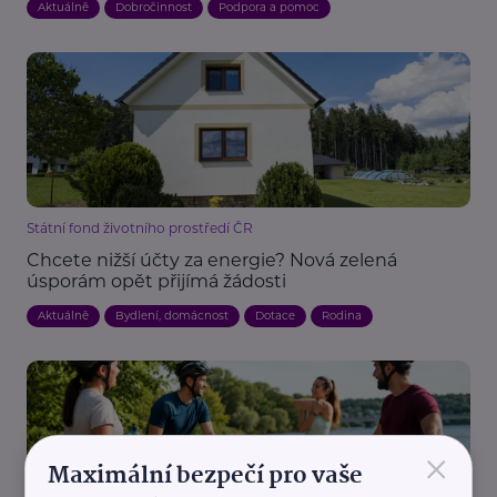
Aktuálně
Dobročinnost
Podpora a pomoc
Státní fond životního prostředí ČR
Chcete nižší účty za energie? Nová zelená
úsporám opět přijímá žádosti
Aktuálně
Bydlení, domácnost
Dotace
Rodina
×
Maximální bezpečí pro vaše