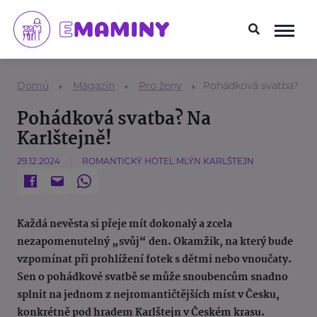
Domů
Magazín
Pro ženy
Pohádková svatba? Na 
Pohádková svatba? Na
Karlštejně!
29.12.2024
ROMANTICKÝ HOTEL MLÝN KARLŠTEJN
Každá nevěsta si přeje mít dokonalý a zcela
nezapomenutelný „svůj“ den. Okamžik, na který bude
vzpomínat při prohlížení fotek s dětmi nebo vnoučaty.
Sen o pohádkové svatbě se může snoubencům snadno
splnit na jednom z nejromantičtějších míst v Česku,
konkrétně pod hradem Karlštejn v Českém krasu.