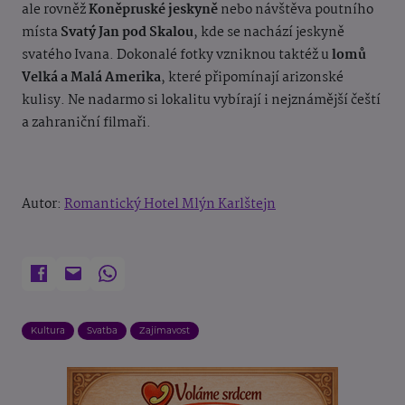
ale rovněž
Koněpruské jeskyně
nebo návštěva poutního
místa
Svatý Jan pod Skalou
, kde se nachází jeskyně
svatého Ivana. Dokonalé fotky vzniknou taktéž u
lomů
Velká a Malá Amerika
, které připomínají arizonské
kulisy. Ne nadarmo si lokalitu vybírají i nejznámější čeští
a zahraniční filmaři.
Autor:
Romantický Hotel Mlýn Karlštejn
Kultura
Svatba
Zajímavost