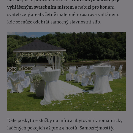
Karlštejnsko pro svatební den?
Hotel Mlýn Karlštejn je
vyhlášeným svatebním místem
a nabízí pro konání
svateb celý areál včetně malebného ostrova s altánem,
kde se může odehrát samotný slavnostní slib.
Dále poskytuje služby na míru a ubytování v romanticky
laděných pokojích až pro 49 hostů. Samozřejmostí je