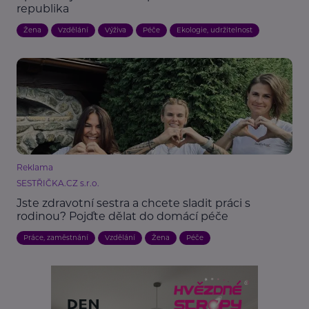
republika
Žena
Vzdělání
Výživa
Péče
Ekologie, udržitelnost
Reklama
SESTŘIČKA.CZ s.r.o.
Jste zdravotní sestra a chcete sladit práci s
rodinou? Pojďte dělat do domácí péče
Práce, zaměstnání
Vzdělání
Žena
Péče