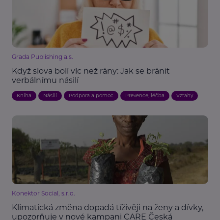
Grada Publishing a.s.
Když slova bolí víc než rány: Jak se bránit
verbálnímu násilí
Kniha
Násilí
Podpora a pomoc
Prevence, léčba
Vztahy
Konektor Social, s.r.o.
Klimatická změna dopadá tíživěji na ženy a dívky,
upozorňuje v nové kampani CARE Česká