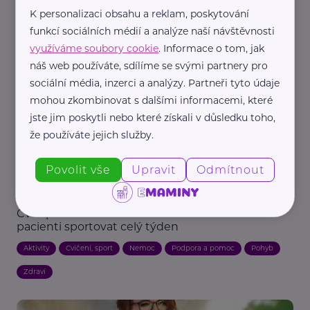
sklerózou
K personalizaci obsahu a reklam, poskytování
funkcí sociálních médií a analýze naší návštěvnosti
Cvičení, sport
Dobročinnost
Aktivity
Podpora a pomoc
využíváme soubory cookie
. Informace o tom, jak
Nemoc
Pohyb
Zdraví
náš web používáte, sdílíme se svými partnery pro
sociální média, inzerci a analýzy. Partneři tyto údaje
mohou zkombinovat s dalšími informacemi, které
jste jim poskytli nebo které získali v důsledku toho,
že používáte jejich služby.
Povolit vše
Upravit
Odmítnout
MaVe PR
Cvičí proti roztroušené skleróze. Letos budou
pacienti sportovat celý týden
Aktivity
Cvičení, sport
Nemoc
Podpora a pomoc
Pohyb
Zdraví