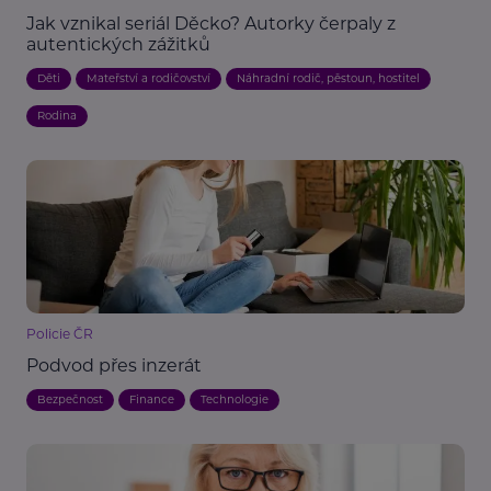
Jak vznikal seriál Děcko? Autorky čerpaly z
autentických zážitků
Děti
Mateřství a rodičovství
Náhradní rodič, pěstoun, hostitel
Rodina
Policie ČR
Podvod přes inzerát
Bezpečnost
Finance
Technologie