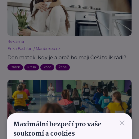
Reklama
Erika Fashion / Manboxeo.cz
Den matek. Kdy je a proč ho mají Češi tolik rádi?
Dárek
Krása
Péče
Žena
×
Maximální bezpečí pro vaše
MaVe PR
soukromí a cookies
Cvičením podpořili pacienty s roztroušenou