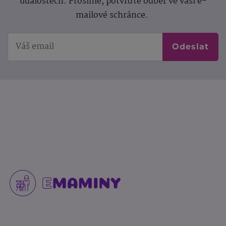
událostech. Prosíme, potvrďte odběr ve vaší e-
mailové schránce.
Odeslat