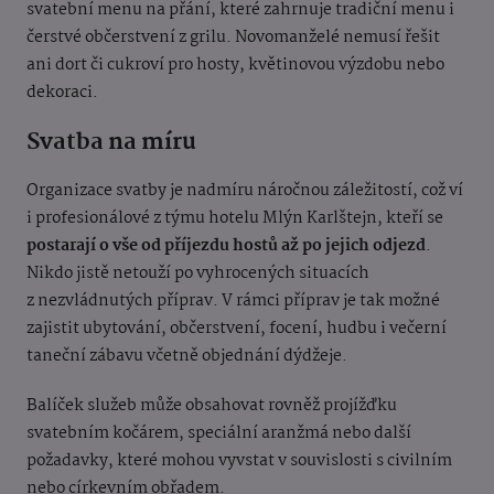
svatební menu na přání, které zahrnuje tradiční menu i
čerstvé občerstvení z grilu. Novomanželé nemusí řešit
ani dort či cukroví pro hosty, květinovou výzdobu nebo
dekoraci.
Svatba na míru
Organizace svatby je nadmíru náročnou záležitostí, což ví
i profesionálové z týmu hotelu Mlýn Karlštejn, kteří se
postarají o vše od příjezdu hostů až po jejich odjezd
.
Nikdo jistě netouží po vyhrocených situacích
z nezvládnutých příprav. V rámci příprav je tak možné
zajistit ubytování, občerstvení, focení, hudbu i večerní
taneční zábavu včetně objednání dýdžeje.
Balíček služeb může obsahovat rovněž projížďku
svatebním kočárem, speciální aranžmá nebo další
požadavky, které mohou vyvstat v souvislosti s civilním
nebo církevním obřadem.