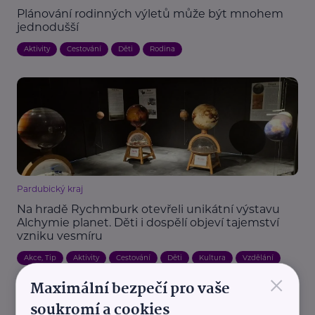
Plánování rodinných výletů může být mnohem
jednodušší
Aktivity
Cestování
Děti
Rodina
Pardubický kraj
Na hradě Rychmburk otevřeli unikátní výstavu
Alchymie planet. Děti i dospělí objeví tajemství
vzniku vesmíru
Akce, Tip
Aktivity
Cestování
Děti
Kultura
Vzdělání
×
Maximální bezpečí pro vaše
Zábava
soukromí a cookies