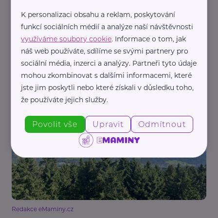
K personalizaci obsahu a reklam, poskytování
funkcí sociálních médií a analýze naší návštěvnosti
využíváme soubory cookie
. Informace o tom, jak
náš web používáte, sdílíme se svými partnery pro
sociální média, inzerci a analýzy. Partneři tyto údaje
Redakce eMaminy.cz
mohou zkombinovat s dalšími informacemi, které
jste jim poskytli nebo které získali v důsledku toho,
Prázdniny plné zážitků. Inspirace na výlety, historii
i objevování Česka
že používáte jejich služby.
Aktivity
Děti
Dovolená
Prázdniny
Rodina
Zábava
Povolit vše
Upravit
Odmítnout
Redakce eMaminy.cz