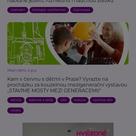
nabídne jezero, rozhlednu i naučnou stezku
Cestování
Ekologie, udržitelnost
Zajímavost
Mezi námi, o.p.s.
Kam v červnu s dětmi v Praze? Vyrazte na
procházku za kouzelnou mezigenerační výstavou
„STAVÍME MOSTY MEZI GENERACEMIi“
Aktivity
Babička a děda
Děti
Kultura
Výchova dětí
Vztahy