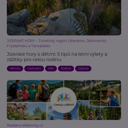
JIZERSKÉ HORY – Turistický region Liberecko, Jablonecko,
Frýdlantsko a Tanvaldsko
Jizerské hory s dětmi: 5 tipů na letní výlety a
zážitky pro celou rodinu
Aktivity
Cestování
Děti
Rodina
Zábava
Redakce eMaminy.cz