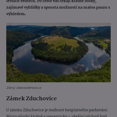
letních vedrech. Po cestě vás čekají krásné louky,
zajímavé vyhlídky a spousta možností na malou pauzu s
výhledem.
Zdroj: obecsolenice.cz
Zámek Zduchovice
U zámku Zduchovice je možnost bezplatného parkování.
Místo působí klidně a romanticky – ideální výchozí bod