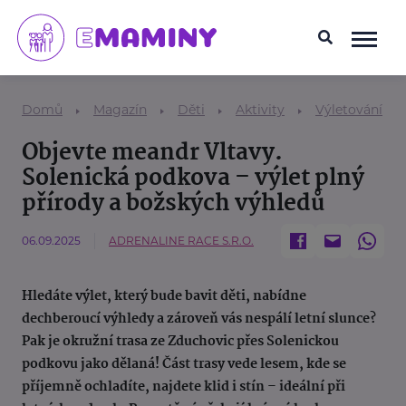
Domů
Magazín
Děti
Aktivity
Výletování
Objevte meandr Vltavy.
Solenická podkova – výlet plný
přírody a božských výhledů
06.09.2025
ADRENALINE RACE S.R.O.
Hledáte výlet, který bude bavit děti, nabídne
dechberoucí výhledy a zároveň vás nespálí letní slunce?
Pak je okružní trasa ze Zduchovic přes Solenickou
podkovu jako dělaná! Část trasy vede lesem, kde se
příjemně ochladíte, najdete klid i stín – ideální při