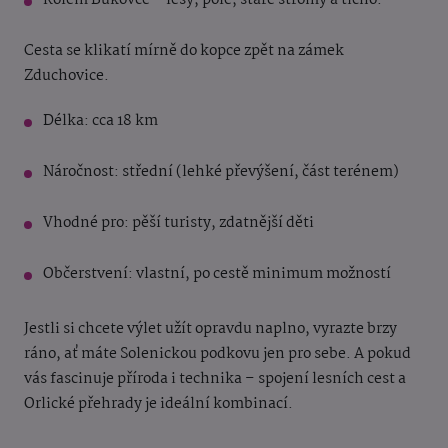
Kolem Bukovce – lesy, pole, staré stromy a ticho.
Cesta se klikatí mírně do kopce zpět na zámek
Zduchovice.
Délka: cca 18 km
Náročnost: střední (lehké převýšení, část terénem)
Vhodné pro: pěší turisty, zdatnější děti
Občerstvení: vlastní, po cestě minimum možností
Jestli si chcete výlet užít opravdu naplno, vyrazte brzy
ráno, ať máte Solenickou podkovu jen pro sebe. A pokud
vás fascinuje příroda i technika – spojení lesních cest a
Orlické přehrady je ideální kombinací.