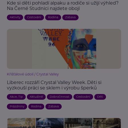
Kde si děti pohladí alpaku a rodiče si užijí výhled?
Na Černé Studnici najdete obojí
Aktivity
Cestování
Rodina
Zábava
Křišťálové údolí / Crystal Valley
Liberec rozzáří Crystal Valley Week. Děti si
vyzkouší práci se sklem i výrobu šperků
Akce, Tip
Aktuálně
Dobročinnost
Cestování
Děti
Prázdniny
Rodina
Zábava