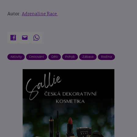
Autor:
Adrenaline Race
Aktivity
Cestování
Děti
Pohyb
Zábava
Rodina