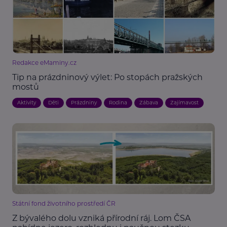
Redakce eMaminy.cz
Tip na prázdninový výlet: Po stopách pražských
mostů
Aktivity
Děti
Prázdniny
Rodina
Zábava
Zajímavost
Státní fond životního prostředí ČR
Z bývalého dolu vzniká přírodní ráj. Lom ČSA