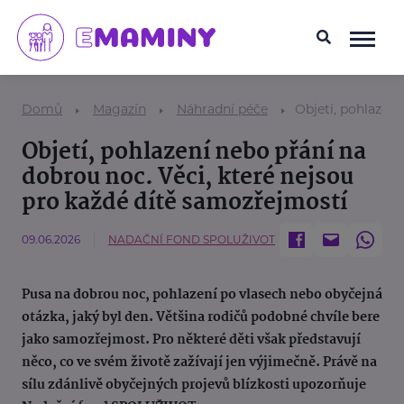
Domů
Magazín
Náhradní péče
Objetí, pohlazení
Objetí, pohlazení nebo přání na
dobrou noc. Věci, které nejsou
pro každé dítě samozřejmostí
09.06.2026
NADAČNÍ FOND SPOLUŽIVOT
Pusa na dobrou noc, pohlazení po vlasech nebo obyčejná
otázka, jaký byl den. Většina rodičů podobné chvíle bere
jako samozřejmost. Pro některé děti však představují
něco, co ve svém životě zažívají jen výjimečně. Právě na
sílu zdánlivě obyčejných projevů blízkosti upozorňuje