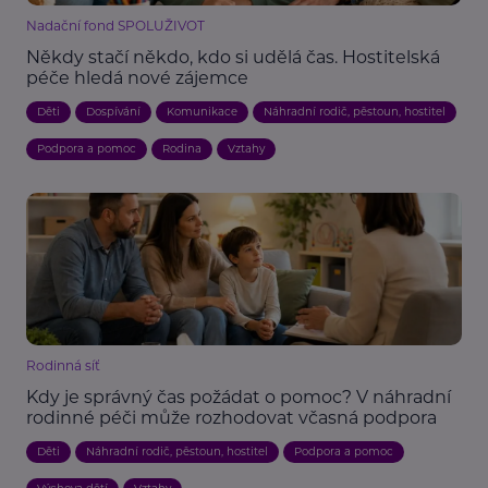
Nadační fond SPOLUŽIVOT
Někdy stačí někdo, kdo si udělá čas. Hostitelská
péče hledá nové zájemce
Děti
Dospívání
Komunikace
Náhradní rodič, pěstoun, hostitel
Podpora a pomoc
Rodina
Vztahy
Rodinná síť
Kdy je správný čas požádat o pomoc? V náhradní
rodinné péči může rozhodovat včasná podpora
Děti
Náhradní rodič, pěstoun, hostitel
Podpora a pomoc