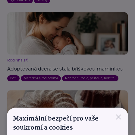
Výchova dětí
Vztahy
Rodinná síť
Adoptovaná dcera se stala bříškovou maminkou
Děti
Mateřství a rodičovství
Náhradní rodič, pěstoun, hostitel
×
Maximální bezpečí pro vaše
soukromí a cookies