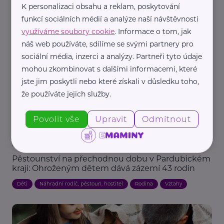
Redakce eMaminy.cz
K personalizaci obsahu a reklam, poskytování
funkcí sociálních médií a analýze naší návštěvnosti
Bábovkový den 2026: Sladká výzva jako
poděkování lidem s velkým srdcem
využíváme soubory cookie
. Informace o tom, jak
náš web používáte, sdílíme se svými partnery pro
Aktuálně
Děti
Náhradní rodič, pěstoun, hostitel
Rodina
sociální média, inzerci a analýzy. Partneři tyto údaje
mohou zkombinovat s dalšími informacemi, které
jste jim poskytli nebo které získali v důsledku toho,
že používáte jejich služby.
Povolit vše
Upravit
Odmítnout
Pardubický kraj
Pěstounství na přechodnou dobu v Pardubickém
kraji: Ohroženým dětem dává zázemí 43 rodin
Děti
Náhradní rodič, pěstoun, hostitel
Rodina
Vztahy