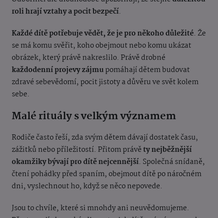
roli hrají vztahy a pocit bezpečí
.
Každé dítě potřebuje vědět, že je pro někoho důležité
. Že
se má komu svěřit, koho obejmout nebo komu ukázat
obrázek, který právě nakreslilo. Právě drobné
každodenní projevy zájmu
pomáhají dětem budovat
zdravé sebevědomí, pocit jistoty a důvěru ve svět kolem
sebe.
Malé rituály s velkým významem
Rodiče často řeší, zda svým dětem dávají dostatek času,
zážitků nebo příležitostí. Přitom právě
ty nejběžnější
okamžiky bývají pro dítě nejcennější
. Společná snídaně,
čtení pohádky před spaním, obejmout dítě po náročném
dni, vyslechnout ho, když se něco nepovede.
Jsou to chvíle, které si mnohdy ani neuvědomujeme.