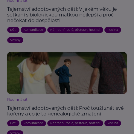
Rodinná síť
Tajemství adoptovaných dětí: V jakém věku je
setkání s biologickou matkou nejlepší a proč
nečekat do dospělosti
Děti
Komunikace
Náhradní rodič, pěstoun, hostitel
Rodina
Vztahy
Rodinná síť
Tajemství adoptovaných dětí: Proč touží znát své
kořeny a co je to genealogické zmatení
Děti
Komunikace
Náhradní rodič, pěstoun, hostitel
Rodina
Vztahy