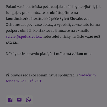
Pokud vás hostitelská péče zaujala a rádi byste zjistili, jak
funguje v praxi, můžete se
obrátit přímo na
koordinátorku hostitelské péče Sylvii Slovákovou
.
Ochotně zodpoví vaše dotazy a vysvětlí, co vše tato forma
podpory obnáší. Kontaktovat ji můžete na e-mailu
sylvie@spoluzivot.cz
nebo telefonicky na čísle
+420 608
452 121
.
Někdy totiž opravdu platí, že
i málo má velkou
moc
.
Připravila redakce eMaminy ve spolupráci s
Nadačním
fondem SPOLUŽIVOT