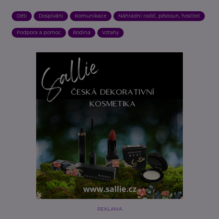
Děti
Dospívání
Komunikace
Náhradní rodič, pěstoun, hostitel
Podpora a pomoc
Rodina
Vztahy
REKLAMA