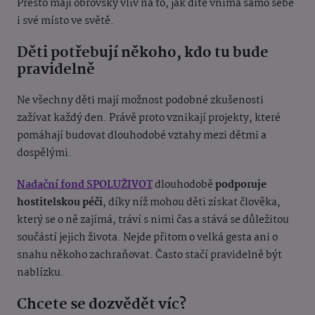
Přesto mají obrovský vliv na to, jak dítě vnímá samo sebe
i své místo ve světě.
Děti potřebují někoho, kdo tu bude
pravidelně
Ne všechny děti mají možnost podobné zkušenosti
zažívat každý den. Právě proto vznikají projekty, které
pomáhají budovat dlouhodobé vztahy mezi dětmi a
dospělými.
Nadační fond SPOLUŽIVOT
dlouhodobě
podporuje
hostitelskou péči
, díky níž mohou děti získat člověka,
který se o ně zajímá, tráví s nimi čas a stává se důležitou
součástí jejich života. Nejde přitom o velká gesta ani o
snahu někoho zachraňovat. Často stačí pravidelně být
nablízku.
Chcete se dozvědět víc?