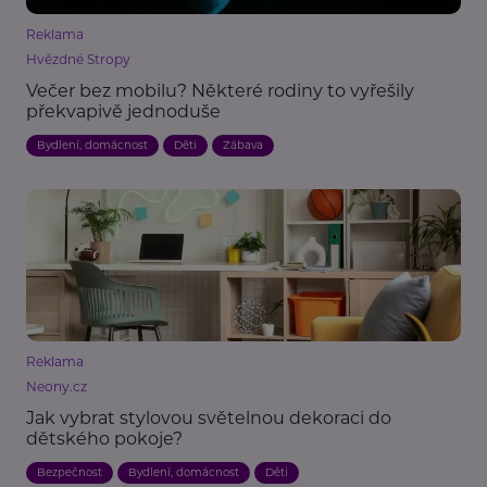
Reklama
Hvězdné Stropy
Večer bez mobilu? Některé rodiny to vyřešily
překvapivě jednoduše
Bydlení, domácnost
Děti
Zábava
Reklama
Neony.cz
Jak vybrat stylovou světelnou dekoraci do
dětského pokoje?
Bezpečnost
Bydlení, domácnost
Děti