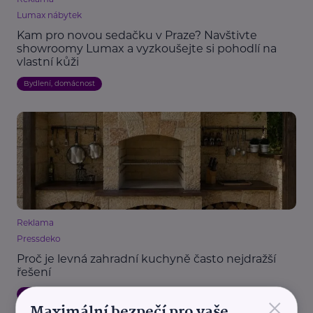
Lumax nábytek
Kam pro novou sedačku v Praze? Navštivte
showroomy Lumax a vyzkoušejte si pohodlí na
vlastní kůži
Bydlení, domácnost
Reklama
Pressdeko
Proč je levná zahradní kuchyně často nejdražší
řešení
×
Bydlení, domácnost
Zahrada
Maximální bezpečí pro vaše