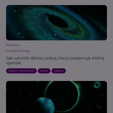
Reklama
Hvězdné Stropy
Jak vytvořit dětský pokoj, který podporuje klidný
spánek
Bydlení, domácnost
Dárek
Zábava