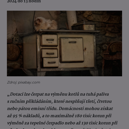
2024 do 13 hodin
Zdroj: pixabay.com
„
Dotaci lze čerpat na výměnu kotlů na tuhá paliva
s ručním přikládáním, které nesplňují třetí, čtvrtou
nebo pátou emisní třídu. Domácnosti mohou získat
až 95 % nákladů, a to maximálně 180 tisíc korun při
výměně za tepelné čerpadlo nebo až 130 tisíc korun při