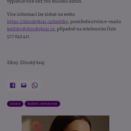
vyplatilo více než 766 milionů korun.
Více informací lze získat na webu
https://zlinskykraj.cz/kotliky
, prostřednictvím e-mailu
kotliky@zlinskykraj.cz
, případně na telefonním čísle
577 043 411.
Zdroj: Zlínský kraj
Dotace
Bydlení, domácnost