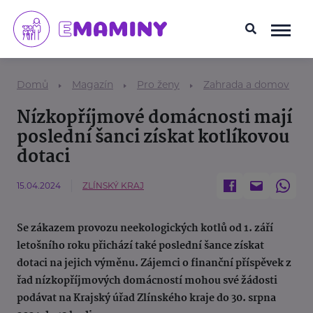
Domů
Magazín
Pro ženy
Zahrada a domov
Nízkopříjmové domácnosti mají
poslední šanci získat kotlíkovou
dotaci
15.04.2024
ZLÍNSKÝ KRAJ
Se zákazem provozu neekologických kotlů od 1. září
letošního roku přichází také poslední šance získat
dotaci na jejich výměnu. Zájemci o finanční příspěvek z
řad nízkopříjmových domácností mohou své žádosti
podávat na Krajský úřad Zlínského kraje do 30. srpna