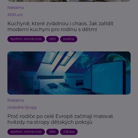
Reklama
XXXLutz
Kuchyně, které zvládnou i chaos. Jak zařídit
moderní kuchyni pro rodinu s dětmi
Bydlení, domácnost
Děti
Rodina
Reklama
Hvězdné Stropy
Proč rodiče po celé Evropě začínají malovat
hvězdy na stropy dětských pokojů
Bydlení, domácnost
Děti
Zábava