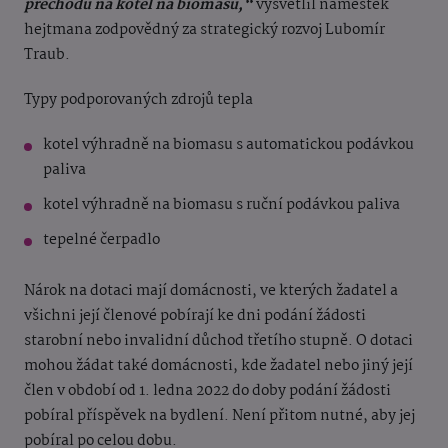
přechodu na kotel na biomasu,“
vysvětlil náměstek
hejtmana zodpovědný za strategický rozvoj Lubomír
Traub.
Typy podporovaných zdrojů tepla
kotel výhradně na biomasu s automatickou podávkou
paliva
kotel výhradně na biomasu s ruční podávkou paliva
tepelné čerpadlo
Nárok na dotaci mají domácnosti, ve kterých žadatel a
všichni její členové pobírají ke dni podání žádosti
starobní nebo invalidní důchod třetího stupně. O dotaci
mohou žádat také domácnosti, kde žadatel nebo jiný její
člen v období od 1. ledna 2022 do doby podání žádosti
pobíral příspěvek na bydlení. Není přitom nutné, aby jej
pobíral po celou dobu.