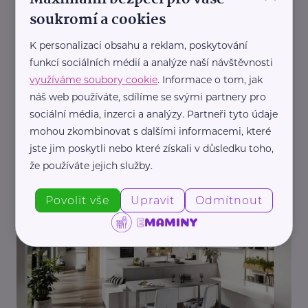
soukromí a cookies
K personalizaci obsahu a reklam, poskytování
funkcí sociálních médií a analýze naší návštěvnosti
využíváme soubory cookie
. Informace o tom, jak
náš web používáte, sdílíme se svými partnery pro
sociální média, inzerci a analýzy. Partneři tyto údaje
Reklama
mohou zkombinovat s dalšími informacemi, které
FINEP CZ
jste jim poskytli nebo které získali v důsledku toho,
Hledáte nový byt v Praze - zn. pro celou rodinu?
že používáte jejich služby.
Odpověď nabízí Štěrboholy
Bydlení, domácnost
Rodina
Povolit vše
Upravit
Odmítnout