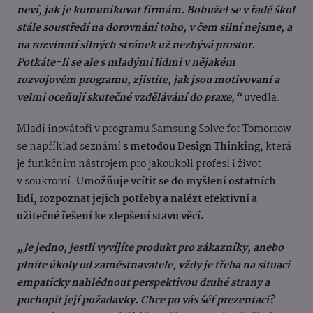
neví, jak je komunikovat firmám. Bohužel se v řadě škol
stále soustředí na dorovnání toho, v čem silní nejsme, a
na rozvinutí silných stránek už nezbývá prostor.
Potkáte-li se ale s mladými lidmi v nějakém
rozvojovém programu, zjistíte, jak jsou motivovaní a
velmi oceňují skutečné vzdělávání do praxe,“
uvedla.
Mladí inovátoři v programu Samsung Solve for Tomorrow
se například seznámí
s metodou Design Thinking
, která
je funkčním nástrojem pro jakoukoli profesi i život
v soukromí.
Umožňuje vcítit se do myšlení ostatních
lidí, rozpoznat jejich potřeby a nalézt efektivní a
užitečné řešení ke zlepšení stavu věcí.
„Je jedno, jestli vyvíjíte produkt pro zákazníky, anebo
plníte úkoly od zaměstnavatele, vždy je třeba na situaci
empaticky nahlédnout perspektivou druhé strany a
pochopit její požadavky. Chce po vás šéf prezentaci?