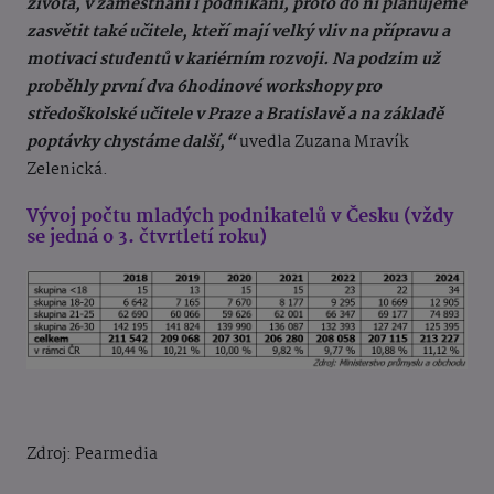
života, v zaměstnání i podnikání, proto do ní plánujeme
zasvětit také učitele, kteří mají velký vliv na přípravu a
motivaci studentů v kariérním rozvoji. Na podzim už
proběhly první dva 6hodinové workshopy pro
středoškolské učitele v Praze a Bratislavě a na základě
poptávky chystáme další,“
uvedla Zuzana Mravík
Zelenická.
Vývoj počtu mladých podnikatelů v Česku (vždy
se jedná o 3. čtvrtletí roku)
Zdroj: Pearmedia