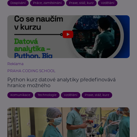
Dospívání
Práce, zaměstnání
Praxe, stáž, kurz
Vzdělání
Reklama
PRAHA CODING SCHOOL
Python kurz datové analytiky předefinovává
hranice možného
Komunikace
Technologie
Vzdělání
Praxe, stáž, kurz