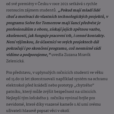
od své premiéry v Česku v roce 2021 setkává s rychle
rostoucím zájmem studentů.
„Pokud mají mladí lidé
chuť a motivaci do vlastních technologických projektů, v
programu Solve for Tomorrow mají šanci předvést je
profesionálům z oboru, získají jejich zpětnou vazbu,
zkušenosti, jak funguje pracovní trh, i cenné kontakty.
Není výjimkou, že účastníci ve svých projektech dál
pokračují i po skončení programu, což nesmírně rádi
vidíme a podporujeme,“
uvedla Zuzana Mravík
Zelenická.
Pro představu, v uplynulých ročnících studenti ve věku
od 15 do 19 let zkonstruovali například systém na ochranu
elektrokol před krádeží nebo prototyp „chytrého“
patníku, který může zvýšit bezpečnost na silnicích.
Nejlepší tým loňského 3. ročníku vyvinul brýle pro
nevidomé, které díky vsazené kameře s AI umí svému
uživateli hlasově popsat věci v okolí.