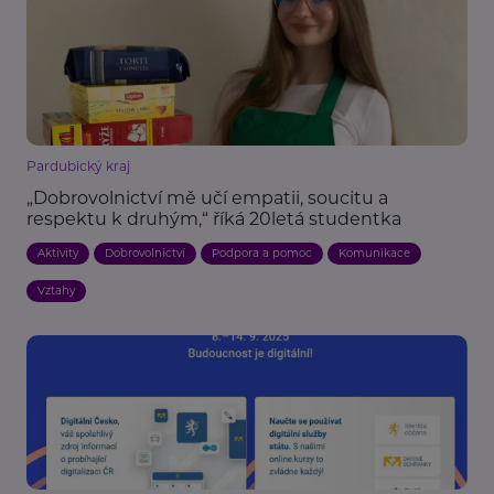
Pardubický kraj
„Dobrovolnictví mě učí empatii, soucitu a
respektu k druhým,“ říká 20letá studentka
Aktivity
Dobrovolnictví
Podpora a pomoc
Komunikace
Vztahy