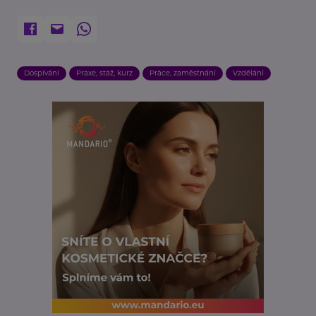
Dospívání
Praxe, stáž, kurz
Práce, zaměstnání
Vzdělání