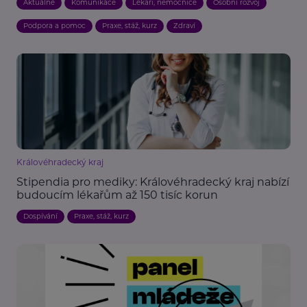
Aktuálně
Komunikace
Lékaři, nemocnice
Osobní rozvoj
Podpora a pomoc
Praxe, stáž, kurz
Zdraví
Královéhradecký kraj
Stipendia pro mediky: Královéhradecký kraj nabízí
budoucím lékařům až 150 tisíc korun
Dospívání
Praxe, stáž, kurz