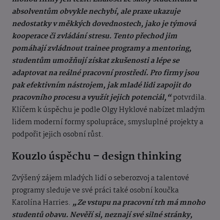
absolventům obvykle nechybí, ale praxe ukazuje
nedostatky v měkkých dovednostech, jako je týmová
kooperace či zvládání stresu. Tento přechod jim
pomáhají zvládnout trainee programy a mentoring,
studentům umožňují získat zkušenosti a lépe se
adaptovat na reálné pracovní prostředí. Pro firmy jsou
pak efektivním nástrojem, jak mladé lidi zapojit do
pracovního procesu a využít jejich potenciál,“
potvrdila.
Klíčem k úspěchu je podle Olgy Hyklové nabízet mladým
lidem moderní formy spolupráce, smysluplné projekty a
podpořit jejich osobní růst.
Kouzlo úspěchu – design thinking
Zvýšený zájem mladých lidí o seberozvoj a talentové
programy sleduje ve své práci také osobní koučka
Karolína Harries.
„Ze vstupu na pracovní trh má mnoho
studentů obavu. Nevěří si, neznají své silné stránky,