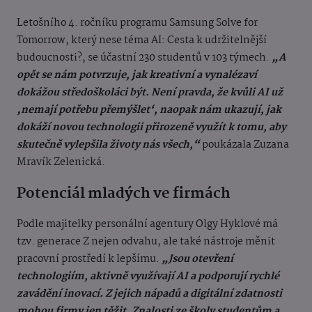
Letošního 4. ročníku programu Samsung Solve for
Tomorrow, který nese téma AI: Cesta k udržitelnější
budoucnosti?, se účastní 230 studentů v 103 týmech.
„A
opět se nám potvrzuje, jak kreativní a vynalézaví
dokážou středoškoláci být. Není pravda, že kvůli AI už
‚nemají potřebu přemýšlet‘, naopak nám ukazují, jak
dokáží novou technologii přirozeně využít k tomu, aby
skutečně vylepšila životy nás všech,“
poukázala Zuzana
Mravík Zelenická.
Potenciál mladých ve firmách
Podle majitelky personální agentury Olgy Hyklové má
tzv. generace Z nejen odvahu, ale také nástroje měnit
pracovní prostředí k lepšímu.
„Jsou otevření
technologiím, aktivně využívají AI a podporují rychlé
zavádění inovací. Z jejich nápadů a digitální zdatnosti
mohou firmy jen těžit. Znalosti ze školy studentům a