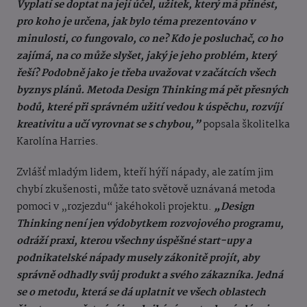
Vyplatí se doptat na její účel, užitek, který má přinést,
pro koho je určena, jak bylo téma prezentováno v
minulosti, co fungovalo, co ne? Kdo je posluchač, co ho
zajímá, na co může slyšet, jaký je jeho problém, který
řeší? Podobně jako je třeba uvažovat v začátcích všech
byznys plánů. Metoda Design Thinking má pět přesných
bodů, které při správném užití vedou k úspěchu, rozvíjí
kreativitu a učí vyrovnat se s chybou,”
popsala školitelka
Karolína Harries.
Zvlášť mladým lidem, kteří hýří nápady, ale zatím jim
chybí zkušenosti, může tato světově uznávaná metoda
pomoci v „rozjezdu“ jakéhokoli projektu.
„Design
Thinking není jen výdobytkem rozvojového programu,
odráží praxi, kterou všechny úspěšné start-upy a
podnikatelské nápady musely zákonitě projít, aby
správně odhadly svůj produkt a svého zákazníka. Jedná
se o metodu, která se dá uplatnit ve všech oblastech