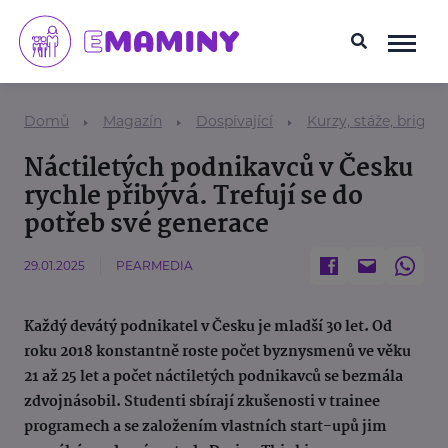
Domů
Magazín
Dospívající
Kurzy, stáže, brigád
Náctiletých podnikavců v Česku
rychle přibývá. Trefují se do
potřeb své generace
29.01.2025
PEARMEDIA
Každý devátý podnikatel v Česku je mladší 30 let. Od
roku 2018 konstantně roste počet byznysmenů ve věku
21 až 25 let a počet náctiletých podnikavců se bezmála
zdvojnásobil. Studenti sbírají zkušenosti v trainee
programech a se založením vlastních start-upů jim