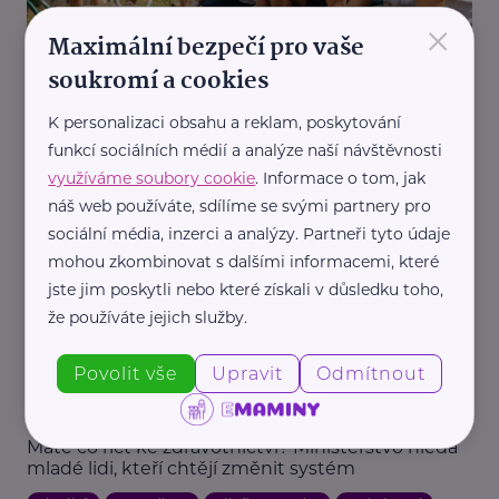
×
Maximální bezpečí pro vaše
Národní asociace dobrovolnictví z.s.
soukromí a cookies
Dovolená, co dává smysl. Proč mladí vyrážejí místo
do hotelu na dobrovolnické workcampy
K personalizaci obsahu a reklam, poskytování
funkcí sociálních médií a analýze naší návštěvnosti
Aktivity
Dobrovolnictví
Dospívání
Dovolená
Charita
využíváme soubory cookie
. Informace o tom, jak
Prázdniny
Vztahy
náš web používáte, sdílíme se svými partnery pro
sociální média, inzerci a analýzy. Partneři tyto údaje
mohou zkombinovat s dalšími informacemi, které
jste jim poskytli nebo které získali v důsledku toho,
že používáte jejich služby.
Povolit vše
Upravit
Odmítnout
Národní rada osob se zdravotním postižením ČR, z.s.
Máte co říct ke zdravotnictví? Ministerstvo hledá
mladé lidi, kteří chtějí změnit systém