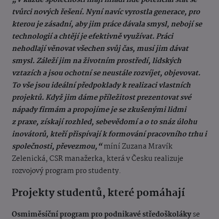
„V každé společnosti mají mladí lidé potenciál stát se
tvůrci nových řešení. Nyní navíc vyrostla generace, pro
kterou je zásadní, aby jim práce dávala smysl, nebojí se
technologií a chtějí je efektivně využívat. Práci
nehodlají věnovat všechen svůj čas, musí jim dávat
smysl. Záleží jim na životním prostředí, lidských
vztazích a jsou ochotní se neustále rozvíjet, objevovat.
To vše jsou ideální předpoklady k realizaci vlastních
projektů. Když jim dáme příležitost prezentovat své
nápady firmám a propojíme je se zkušenými lidmi
z praxe, získají rozhled, sebevědomí a o to snáz úlohu
inovátorů, kteří přispívají k formování pracovního trhu i
společnosti, převezmou,“
míní Zuzana Mravík
Zelenická, CSR manažerka, která v Česku realizuje
rozvojový program pro studenty.
Projekty studentů, které pomáhají
Osmiměsíční program pro podnikavé středoškoláky
se