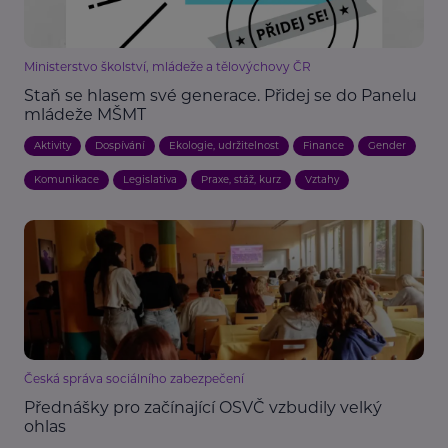
Ministerstvo školství, mládeže a tělovýchovy ČR
Staň se hlasem své generace. Přidej se do Panelu
mládeže MŠMT
Aktivity
Dospívání
Ekologie, udržitelnost
Finance
Gender
Komunikace
Legislativa
Praxe, stáž, kurz
Vztahy
Česká správa sociálního zabezpečení
Přednášky pro začínající OSVČ vzbudily velký
ohlas