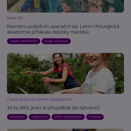
MaVe PR
Namísto prázdnin operační sál. Letní chirurgická
akademie přilákala desítky mediků
Lékaři, nemocnice
Praxe, stáž, kurz
Česká správa sociálního zabezpečení
Je tu léto, jedu si přivydělat do zahraničí
Dospívání
Legislativa
Práce, zaměstnání
Finance