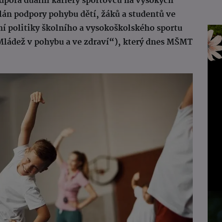
odpora duální kariéry sportovců na vysokých
lán podpory pohybu dětí, žáků a studentů ve
tní politiky školního a vysokoškolského sportu
ládež v pohybu a ve zdraví“), který dnes MŠMT