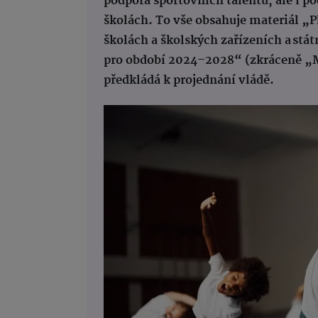
podpora sportovních talentů, ale i p
školách. To vše obsahuje materiál „P
školách a školských zařízeních a stá
pro období 2024–2028“ (zkráceně „M
předkládá k projednání vládě.