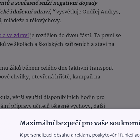
entů a současně sníží negativní dopady
cké i duševní zdraví,“
vysvětluje Ondřej Andrys,
í, mládeže a tělovýchovy.
a ve zdraví
je rozdělen do dvou částí. Ta první se
ů ve školách a školských zařízeních a staví na
mu žáků během celého dne (aktivní transport
bové chvilky, otevřená hřiště, kampaň na
ula, větší využití disponibilních hodin pro
lní přípravy učitelů tělesné výchovy, další
ů, metodické aktivity a metodicko-vzdělávací
Maximální bezpečí pro vaše soukromí
jmovém vzdělávání.
K personalizaci obsahu a reklam, poskytování funkcí so