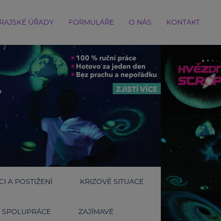
RAJSKÉ ÚŘADY
FORMULÁŘE
O NÁS
KONTAKT
I A POSTIŽENÍ
KRIZOVÉ SITUACE
SPOLUPRÁCE
ZAJÍMAVÉ