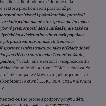
dých lidí si dlouhodobě uvědomuje řada
o sektoru přes komerční prostor až po
ortovní neziskové i podnikatelské prostředí
ve škole jednoznačně vítá a považuje ho nejen
ybové gramotnosti dětí a mládeže, ale také za
 fyzického a duševního zdraví naší populace.
ce jak prostřednictvím našich trenérů a
í sportovní infrastruktury. Jako příklady dobré
o jsou Děti na startu nebo Trenéři ve škole,
epublice,“
uvádí Jana Havrdová, viceprezidentka
ě Nadačního fondu Aktivní ČESKO, a dodává, že
 2. ročník kampaně Aktivní září, jehož jednotlivé
a konferenci Aktivní ČESKO 15. 5. 2024 v hlavním
ky.
mentaci celého procesu podpory pohybu dětí,