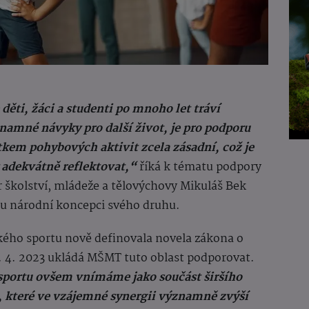
 děti, žáci a studenti po mnoho let tráví
znamné návyky pro další život, je pro podporu
kem pohybových aktivit zcela zásadní, což je
y adekvátně reflektovat,“
říká k tématu podpory
 školství, mládeže a tělovýchovy Mikuláš Bek
enou národní koncepci svého druhu.
kého sportu nově definovala novela zákona o
1. 4. 2023 ukládá MŠMT tuto oblast podporovat.
sportu ovšem vnímáme jako součást širšího
í, které ve vzájemné synergii významně zvýší