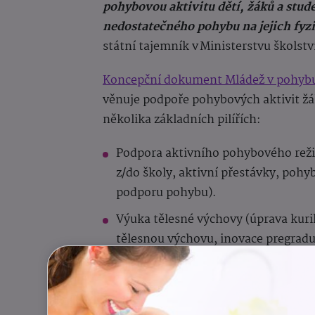
pohybovou aktivitu dětí, žáků a stud
nedostatečného pohybu na jejich fyzi
státní tajemník v Ministerstvu školstv
Koncepční dokument Mládež v pohybu 
věnuje podpoře pohybových aktivit žák
několika základních pilířích:
Podpora aktivního pohybového reži
z/do školy, aktivní přestávky, pohy
podporu pohybu).
Výuka tělesné výchovy (úprava kurik
tělesnou výchovu, inovace pregraduá
vzdělávání pedagogických pracovník
portál).
Pohybové a sportovní aktivity v zá