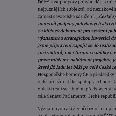
Důležitost podpory pohybu dětí a mla
nejrůznějších subjektů, od neziskovéh
zaměstnavatelská sdružení.
„České sp
materiál podpory pohybových aktivit 
za klíčový dokument pro zvýšení poh
významnou strategickou investici do
Jsme připraveni zapojit se do realiza
instruktorů, tak i formou nabídky naš
praxe můžeme nabídnout projekty, jak
které již řadu let běží po celé České r
Hospodářské komory ČR a předsedkyn
další příležitostí ke spolupráci bude i
oblasti realizace budou představeny n
sále Senátu Parlamentu České republi
Významnými aktéry při řízení a imple