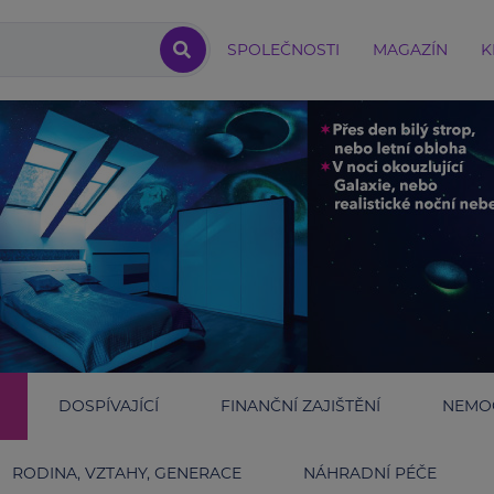
SPOLEČNOSTI
MAGAZÍN
K
DOSPÍVAJÍCÍ
FINANČNÍ ZAJIŠTĚNÍ
NEMOC
RODINA, VZTAHY, GENERACE
NÁHRADNÍ PÉČE