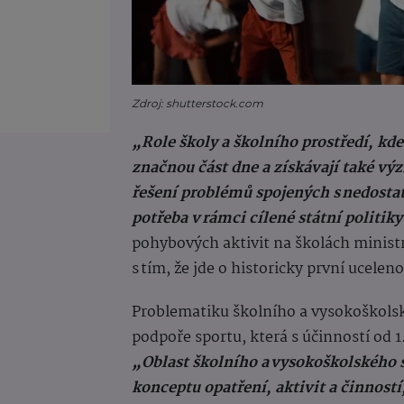
Zdroj: shutterstock.com
„Role školy a školního prostředí, kde
značnou část dne a získávají také vý
řešení problémů spojených s nedostat
potřeba v rámci cílené státní politik
pohybových aktivit na školách ministr
s tím, že jde o historicky první ucel
Problematiku školního a vysokoškols
podpoře sportu, která s účinností od 
„Oblast školního a vysokoškolského 
konceptu opatření, aktivit a činnost