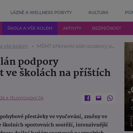
LÁZNĚ A WELLNESS POBYTY
KULTURA
POM
ŠKOLA A VŠE KOLEM
AKTIVITY
BEZPEČNOST
 a vše kolem
MŠMT připravilo plán podpory pohybových aktivit ve školách na příštích 5 let
plán podpory
 ve školách na příštích
EŽE A TĚLOVÝCHOVY ČR
y, pohybové přestávky ve vyučování, změny ve
e školních sportovních soutěží, intenzivnější