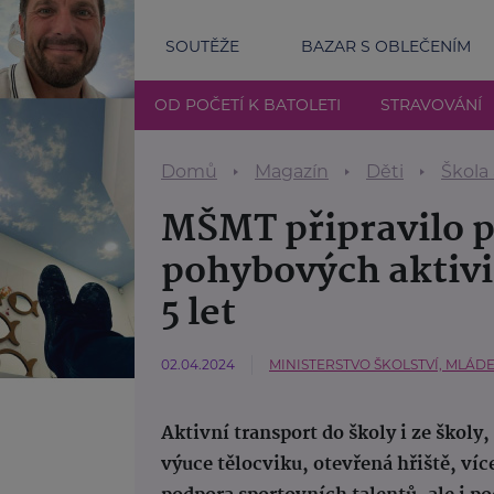
SOUTĚŽE
BAZAR S OBLEČENÍM
OD POČETÍ K BATOLETI
STRAVOVÁNÍ
Domů
Magazín
Děti
Škola
MŠMT připravilo 
pohybových aktivit
5 let
02.04.2024
MINISTERSTVO ŠKOLSTVÍ, MLÁD
Aktivní transport do školy i ze škol
výuce tělocviku, otevřená hřiště, víc