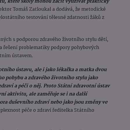
ů, které školy mohou začít využívat prakticky
pektor Tomáš Zatloukal a dodává, že metodické
elostátního testování tělesné zdatnosti žáků z
ených s podporou zdravého životního stylu dětí,
a řešení problematiky podpory pohybových
votním ústavem.
tního ústavu, ale i jako lékařka a matka dvou
o pohybu a zdravého životního stylu jako
raví a péči o něj. Proto Státní zdravotní ústav
í aktivitu, ale zaměřuje se i na další
dpora duševního zdraví nebo jako jsou změny ve
exnost péče o zdraví ředitelka Státního