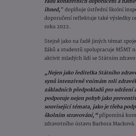
řadu konkrétních doporučení a námět
ihned,
” doplňuje ústřední školní ins
doporučení reflektuje také výsledky c
roku 2022.
Stejně jako na řadě jiných témat spoj
žáků a studentů spolupracuje MŠMT n
aktivit mladých lidí se Státním zdra
„Nejen jako ředitelka Státního zdravo
synů intenzivně vnímám roli zdravéh
základních předpokladů pro udržení zd
podporuje nejen pohyb jako preventivn
související témata, jako je třeba po
školním stravování,“
připomíná kompl
zdravotního ústavu Barbora Macková.