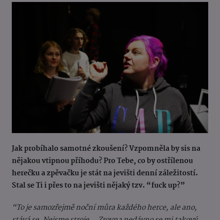
Jak probíhalo samotné zkoušení? Vzpomněla by sis na
nějakou vtipnou příhodu?
Pro Tebe, co by ostřílenou
herečku a zpěvačku je stát na jevišti denní záležitostí.
Stal se Ti i přes to na jevišti nějaký tzv. “fuck up?”
“To je samozřejmě noční můra každého herce, ale ano,
stává se. Nejsme stroje... Zrovna nedávno se mi takový