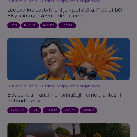
Hudební divadlo v Karlíně, příspěvková organizace
Ledové království není jen pohádka. Proč příběh
Elsy a Anny oslovuje děti i rodiče
Děti
Kultura
Rodina
Zábava
Hudební divadlo v Karlíně, příspěvková organizace
Edudant a Francimor přinášejí humor, fantazii i
dobrodružství
Akce, Tip
Děti
Kultura
Rodina
Zábava