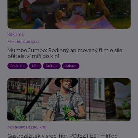
Reklama
Film Europe s.r.o.
Mumbo Jumbo: Rodinný animovaný film o síle
přátelství míří do kin!
Akce, Tip
Děti
Kultura
Zábava
Moravskoslezský kraj
Gastrozážitek v srdci hor. POJEZ FEST míří do