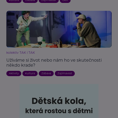
Kultura
Zábava
Zajímavost
Děti
kolektiv TAK i TAK
Užíváme si život nebo nám ho ve skutečnosti
někdo krade?
Aktivity
Kultura
Zábava
Zajímavost