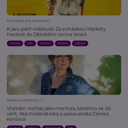
Komunita pro komunitu
K jaru patří velbloudi. Za pohádkou Markéty
Havlové do Dětského centra Veská
Aktivity
Děti
Kultura
Rodina
Zábava
Redakce eMaminy.cz
Vnímám rozhlas jako mentora, kterému se dá
věřit, říká moderátorka a spisovatelka Denisa
Kimlová