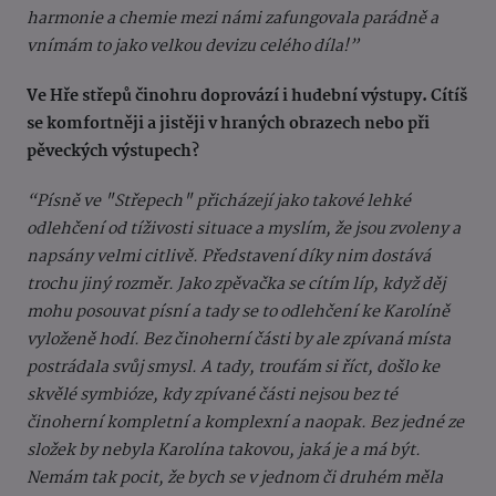
harmonie a chemie mezi námi zafungovala parádně a
vnímám to jako velkou devizu celého díla!”
Ve Hře střepů činohru doprovází i hudební výstupy. Cítíš
se komfortněji a jistěji v hraných obrazech nebo při
pěveckých výstupech?
“Písně ve "Střepech" přicházejí jako takové lehké
odlehčení od tíživosti situace a myslím, že jsou zvoleny a
napsány velmi citlivě. Představení díky nim dostává
trochu jiný rozměr. Jako zpěvačka se cítím líp, když děj
mohu posouvat písní a tady se to odlehčení ke Karolíně
vyloženě hodí. Bez činoherní části by ale zpívaná místa
postrádala svůj smysl. A tady, troufám si říct, došlo ke
skvělé symbióze, kdy zpívané části nejsou bez té
činoherní kompletní a komplexní a naopak. Bez jedné ze
složek by nebyla Karolína takovou, jaká je a má být.
Nemám tak pocit, že bych se v jednom či druhém měla