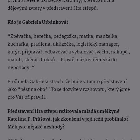
prvků střelené uklízečky Karolíny, která zamíchá
dějovými zvraty v představení Hra střepů.
Kdo je Gabriela Urbánková?
“Zpěvačka, herečka, pedagožka, matka, manželka,
kuchařka, pradlena, uklízečka, logistický manager,
kurýr, přípravář, odbavovač a vybalovač svačin, nákupčí,
mandl, sběrač drobků... Prostě bláznivá ženská do
nepohody. “
Proč měla Gabriela strach, že bude v tomto představení
jako “pěst na oko?” To se dozvíte v rozhovoru, který jsme
pro Vás připravili.
Představení Hra střepů režírovala mladá umělkyně
Kateřina P. Průšová, jak zkoušení v její režii probíhalo?
Měli jste nějaké neshody?