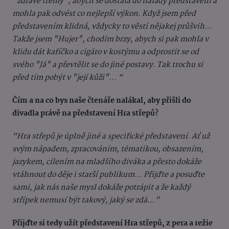
"zdravé trémy", abych se dostala do nálady představení a
mohla pak odvést co nejlepší výkon. Když jsem před
představením klidná, vždycky to věstí nějakej průšvih...
Takže jsem "Hujer", chodím brzy, abych si pak mohla v
klidu dát kafíčko a cigáro v kostýmu a odprostit se od
svého "Já" a převtělit se do jiné postavy. Tak trochu si
před tím pobýt v "její kůži"... “
Čím a na co bys naše čtenáře nalákal, aby přišli do
divadla právě na představení Hra střepů?
“Hra střepů je úplně jiné a specifické představení. Ať už
svým nápadem, zpracováním, tématikou, obsazením,
jazykem, cílením na mladšího diváka a přesto dokáže
vtáhnout do děje i starší publikum... Přijďte a posuďte
sami, jak nás naše mysl dokáže potrápit a že každý
střípek nemusí být takový, jaký se zdá…”
Přijďte si tedy užít představení Hra střepů, z pera a režie