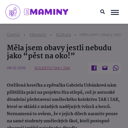
Domů
Magazín
Kultura
Měla jsem obavy jestli n
Měla jsem obavy jestli nebudu
jako “pěst na oko!”
08.02.2025
KOLEKTIV TAK I TAK
Ostřílená herečka a zpěvačka Gabriela Urbánková nám
přiblížila práci na projektu Hra střepů, což je autorské
divadelní představení uměleckého kolektivu TAK i TAK,
které se skládá z mladých nadějných tvůrců a herců.
Neznamená to ovšem, že v jejich dílech narazíte pouze
na samé studenty uměleckých škol, kteří postupně