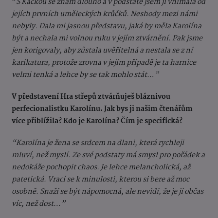
“
S Kačkou se znám dlouho a v podstatě jsem jí vnímala od
jejích prvních uměleckých krůčků. Neshody mezi námi
nebyly. Dala mi jasnou představu, jaká by měla Karolína
být a nechala mi volnou ruku v jejím ztvárnění. Pak jsme
jen korigovaly, aby zůstala uvěřitelná a nestala se z ní
karikatura, protože zrovna v jejím případě je ta harnice
velmi tenká a lehce by se tak mohlo stát…”
V představení Hra střepů ztvárňuješ bláznivou
perfecionalistku Karolínu. Jak bys ji našim čtenářům
více přiblížila? Kdo je Karolína? Čím je specifická?
“Karolína je žena se srdcem na dlani, která rychleji
mluví, než myslí. Ze své podstaty má smysl pro pořádek a
nedokáže pochopit chaos. Je lehce melancholická, až
patetická. Vrací se k minulosti, kterou si bere až moc
osobně. Snaží se být nápomocná, ale nevidí, že je jí občas
víc, než dost…”