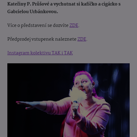
Kateřiny P. Průšové a vychutnat si kafíčko a cigárko s
Gabrielou Urbánkovou.
Více o představení se dozvíte
ZDE
.
Předprodej vstupenek naleznete
ZDE
.
Instagram kolektivu TAK i TAK