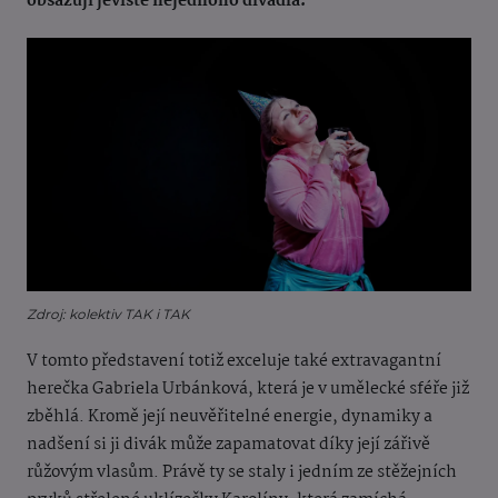
obsazují jeviště nejednoho divadla.
Zdroj: kolektiv TAK i TAK
V tomto představení totiž exceluje také extravagantní
herečka Gabriela Urbánková, která je v umělecké sféře již
zběhlá. Kromě její neuvěřitelné energie, dynamiky a
nadšení si ji divák může zapamatovat díky její zářivě
růžovým vlasům. Právě ty se staly i jedním ze stěžejních