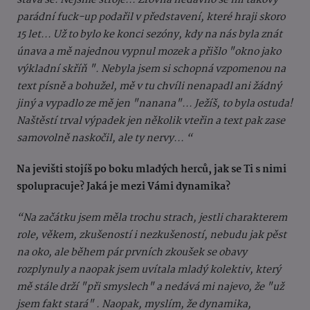
parádní fuck-up podařil v představení, které hraji skoro
15 let... Už to bylo ke konci sezóny, kdy na nás byla znát
únava a mě najednou vypnul mozek a přišlo "okno jako
výkladní skříň ". Nebyla jsem si schopná vzpomenou na
text písně a bohužel, mě v tu chvíli nenapadl ani žádný
jiný a vypadlo ze mě jen "nanana"... Ježíš, to byla ostuda!
Naštěstí trval výpadek jen několik vteřin a text pak zase
samovolně naskočil, ale ty nervy... “
Na jevišti stojíš po boku mladých herců, jak se Ti s nimi
spolupracuje? Jaká je mezi Vámi dynamika?
“Na začátku jsem měla trochu strach, jestli charakterem
role, věkem, zkušeností i nezkušeností, nebudu jak pěst
na oko, ale během pár prvních zkoušek se obavy
rozplynuly a naopak jsem uvítala mladý kolektiv, který
mě stále drží "při smyslech" a nedává mi najevo, že "už
jsem fakt stará" . Naopak, myslím, že dynamika,