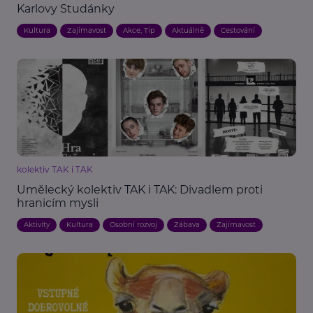
Karlovy Studánky
Kultura
Zajímavost
Akce, Tip
Aktuálně
Cestování
kolektiv TAK i TAK
Umělecký kolektiv TAK i TAK: Divadlem proti
hranicím mysli
Aktivity
Kultura
Osobní rozvoj
Zábava
Zajímavost