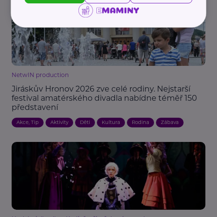
NetwIN production
Jiráskův Hronov 2026 zve celé rodiny. Nejstarší
festival amatérského divadla nabídne téměř 150
představení
Akce, Tip
Aktivity
Děti
Kultura
Rodina
Zábava