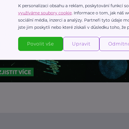
K personalizaci obsahu a reklam, poskytování funkcí so
využíváme soubory cookie
. Informace o tom, jak náš w
sociální média, inzerci a analýzy. Partneři tyto údaje
jste jim poskytli nebo které získali v důsledku toho, že p
Povolit vše
Upravit
Odmítn