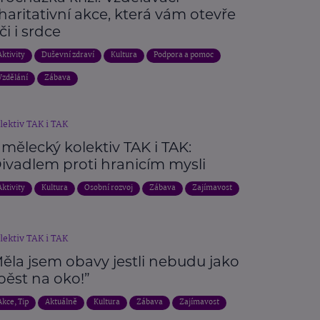
haritativní akce, která vám otevře
či i srdce
Aktivity
Duševní zdraví
Kultura
Podpora a pomoc
Vzdělání
Zábava
lektiv TAK i TAK
mělecký kolektiv TAK i TAK:
ivadlem proti hranicím mysli
Aktivity
Kultura
Osobní rozvoj
Zábava
Zajímavost
lektiv TAK i TAK
ěla jsem obavy jestli nebudu jako
pěst na oko!”
Akce, Tip
Aktuálně
Kultura
Zábava
Zajímavost