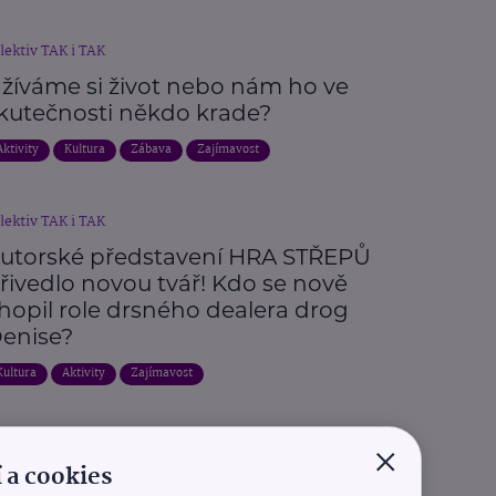
lektiv TAK i TAK
žíváme si život nebo nám ho ve
kutečnosti někdo krade?
Aktivity
Kultura
Zábava
Zajímavost
lektiv TAK i TAK
utorské představení HRA STŘEPŮ
řivedlo novou tvář! Kdo se nově
hopil role drsného dealera drog
enise?
Kultura
Aktivity
Zajímavost
×
Další články
 a cookies