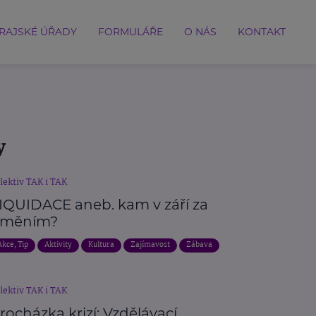
RAJSKÉ ÚŘADY
FORMULÁŘE
O NÁS
KONTAKT
y
lektiv TAK i TAK
IQUIDACE aneb. kam v září za
měním?
Akce, Tip
Aktivity
Kultura
Zajímavost
Zábava
lektiv TAK i TAK
rocházka krizí: Vzdělávací