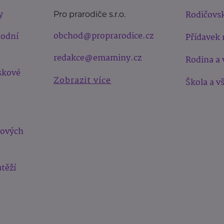
y
Rodičovsk
Pro prarodiče s.r.o.
obchod@proprarodice.cz
hodní
Přídavek 
redakce@emaminy.cz
Rodina a 
skové
Zobrazit více
Škola a v
bových
těží