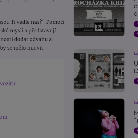
c
o
jsou Ti vedle nás?" Pomocí
dské mysli a představují
jnosti dodat odvahu a
 by se mělo mluvit.
ko
U
D
voziti/
ko
M
com
“