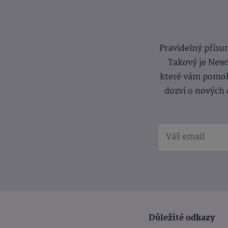
Pravidelný přísun
Takový je News
které vám pomoh
dozví o nových 
Důležité odkazy