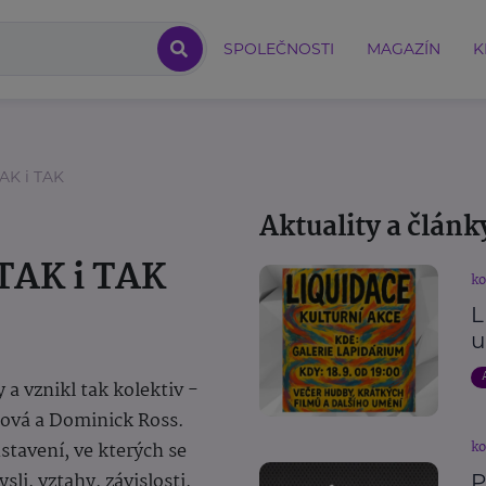
SPOLEČNOSTI
MAGAZÍN
K
TAK i TAK
Aktuality a článk
 TAK i TAK
ko
L
u
a vznikl tak kolektiv -
ůšová a Dominick Ross.
ko
stavení, ve kterých se
li, vztahy, závislosti,
P