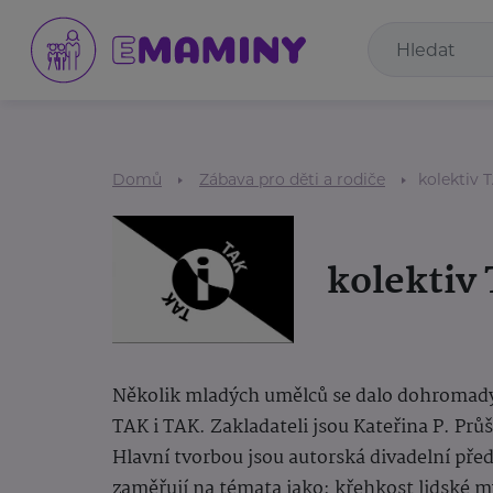
Domů
Zábava pro děti a rodiče
kolektiv 
kolektiv
Několik mladých umělců se dalo dohromady 
TAK i TAK. Zakladateli jsou Kateřina P. Pr
Hlavní tvorbou jsou autorská divadelní před
zaměřují na témata jako: křehkost lidské mys