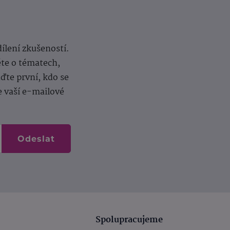
dílení zkušeností.
ěte o tématech,
te první, kdo se
e vaší e-mailové
Odeslat
Spolupracujeme