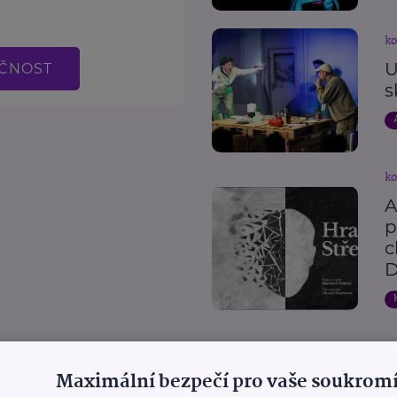
ko
U
EČNOST
s
ko
A
p
c
D
Maximální bezpečí pro vaše soukromí