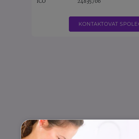
IČO
24835706
KONTAKTOVAT SPOL