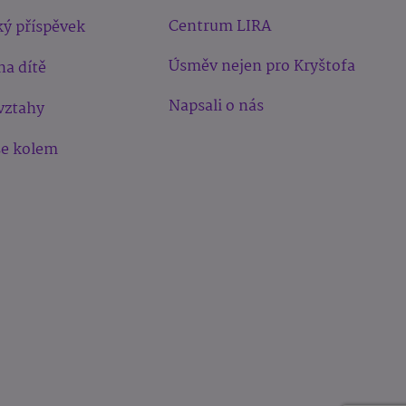
Centrum LIRA
ý příspěvek
Úsměv nejen pro Kryštofa
na dítě
Napsali o nás
vztahy
še kolem