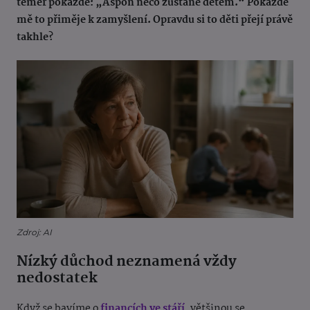
téměř pokaždé: „Aspoň něco zůstane dětem.“ Pokaždé
mě to přiměje k zamyšlení. Opravdu si to děti přejí právě
takhle?
Zdroj: AI
Nízký důchod neznamená vždy
nedostatek
Když se bavíme o
financích ve stáří
, většinou se