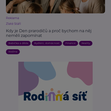
Reklama
Zlaté Stáří
Kdy je Den prarodičů a proč bychom na něj
neměli zapomínat
Babička a děda
Bydlení, domácnost
Finance
Reality
Rodina