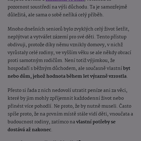
pozornost soustředí na výši důchodu. Ta je samozřejmě
důležitá, ale sama o sobě neříká celý příběh.
Mnoho dnešních seniorů bylo zvyklých celý život šetřit,
neplýtvat a vytvářet zázemí pro své děti. Tento přístup
obdivuji, protože díky němu vznikly domovy, v nichž
vyrůstaly celé rodiny, ve vyšším věku se ale někdy obrací
proti samotným rodičům. Není totiž výjimkou, že
hospodaří s běžným důchodem, ale současně vlastní
byt
nebo dům, jehož hodnota během let výrazně vzrostla
.
Přesto si řada z nich nedovolí utratit peníze ani za věci,
které by jim mohly zpříjemnit každodenní život nebo
přinést více pohodlí. Ne proto, že by nutně museli. Často
spíše proto, že na prvním místě stále vidí děti, vnoučata a
budoucnost rodiny, zatímco na
vlastní potřeby se
dostává až nakonec
.