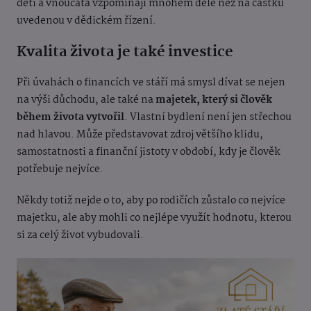
děti a vnoučata vzpomínají mnohem déle než na částku
uvedenou v dědickém řízení.
Kvalita života je také investice
Při úvahách o financích ve stáří má smysl dívat se nejen
na výši důchodu, ale také na
majetek, který si člověk
během života vytvořil
. Vlastní bydlení není jen střechou
nad hlavou. Může představovat zdroj většího klidu,
samostatnosti a finanční jistoty v období, kdy je člověk
potřebuje nejvíce.
Někdy totiž nejde o to, aby po rodičích zůstalo co nejvíce
majetku, ale aby mohli co nejlépe využít hodnotu, kterou
si za celý život vybudovali.