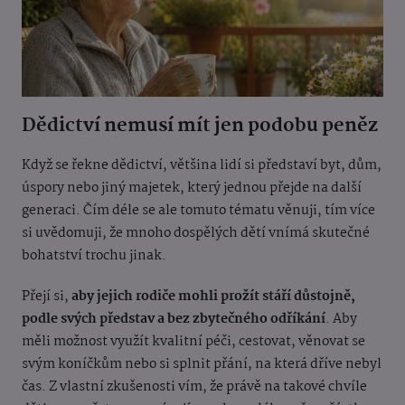
Dědictví nemusí mít jen podobu peněz
Když se řekne dědictví, většina lidí si představí byt, dům,
úspory nebo jiný majetek, který jednou přejde na další
generaci. Čím déle se ale tomuto tématu věnuji, tím více
si uvědomuji, že mnoho dospělých dětí vnímá skutečné
bohatství trochu jinak.
Přejí si,
aby jejich rodiče mohli prožít stáří důstojně,
podle svých představ a bez zbytečného odříkání
. Aby
měli možnost využít kvalitní péči, cestovat, věnovat se
svým koníčkům nebo si splnit přání, na která dříve nebyl
čas. Z vlastní zkušenosti vím, že právě na takové chvíle