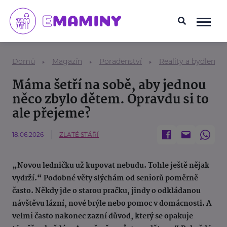
Domů
Magazín
Poradenství
Reality a bydlení
Máma šetří na sobě, aby jednou
něco zbylo dětem. Opravdu si to
ale přejeme?
18.06.2026
ZLATÉ STÁŘÍ
„Novou ledničku už kupovat nebudu. Tohle ještě nějak
vydrží.“ Podobné věty slýchám od seniorů poměrně
často. Někdy jde o starou pračku, jindy o odkládanou
návštěvu lázní, nové brýle nebo pomoc v domácnosti. A
velmi často nakonec zazní důvod, který se opakuje