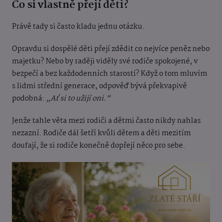
Co si vlastně přejí děti?
Právě tady si často kladu jednu otázku.
Opravdu si dospělé děti přejí zdědit co nejvíce peněz nebo
majetku? Nebo by raději viděly své rodiče spokojené, v
bezpečí a bez každodenních starostí? Když o tom mluvím
s lidmi střední generace, odpověď bývá překvapivě
podobná:
„Ať si to užijí oni.“
Jenže tahle věta mezi rodiči a dětmi často nikdy nahlas
nezazní. Rodiče dál šetří kvůli dětem a děti mezitím
doufají, že si rodiče konečně dopřejí něco pro sebe.