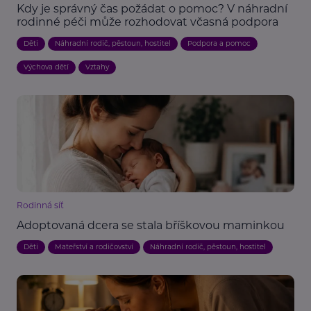
Kdy je správný čas požádat o pomoc? V náhradní
rodinné péči může rozhodovat včasná podpora
Děti
Náhradní rodič, pěstoun, hostitel
Podpora a pomoc
Výchova dětí
Vztahy
Rodinná síť
Adoptovaná dcera se stala bříškovou maminkou
Děti
Mateřství a rodičovství
Náhradní rodič, pěstoun, hostitel