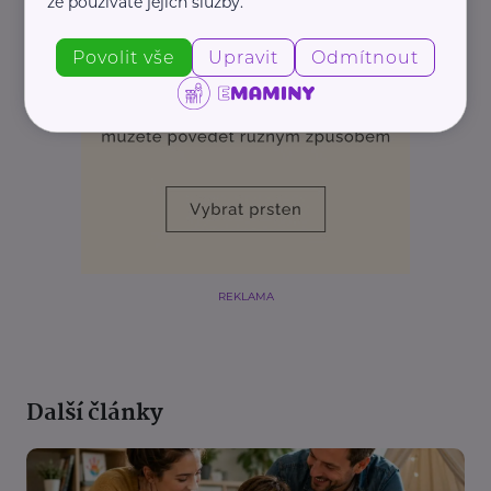
že používáte jejich služby.
Povolit vše
Upravit
Odmítnout
REKLAMA
Další články