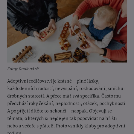
Zdroj: Rodinná siť
Adoptivní rodičovství je krásné – plné lásky,
každodenních radostí, nevyspání, rozhodování, smíchu i
drobných starostí. A přece má i svá specifika. Často mu
předchází roky čekání, neplodnosti, otázek, pochybností.
A po přijetí dítěte to nekončí – naopak. Objevují se
témata, o kterých si nejde jen tak popovídat na hřišti
nebo u večeře s přáteli. Proto vznikly kluby pro adoptivní
rodiny.