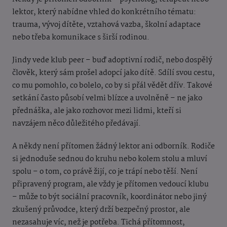
lektor, který nabídne vhled do konkrétního tématu:
trauma, vývoj dítěte, vztahová vazba, školní adaptace
nebo třeba komunikace s širší rodinou.
Jindy vede klub peer – buď adoptivní rodič, nebo dospělý
člověk, který sám prošel adopcí jako dítě. Sdílí svou cestu,
co mu pomohlo, co bolelo, co by si přál vědět dřív. Takové
setkání často působí velmi blízce a uvolněně – ne jako
přednáška, ale jako rozhovor mezi lidmi, kteří si
navzájem něco důležitého předávají.
A někdy není přítomen žádný lektor ani odborník. Rodiče
si jednoduše sednou do kruhu nebo kolem stolu a mluví
spolu – o tom, co právě žijí, co je trápí nebo těší. Není
připravený program, ale vždy je přítomen vedoucí klubu
– může to být sociální pracovník, koordinátor nebo jiný
zkušený průvodce, který drží bezpečný prostor, ale
nezasahuje víc, než je potřeba. Tichá přítomnost,