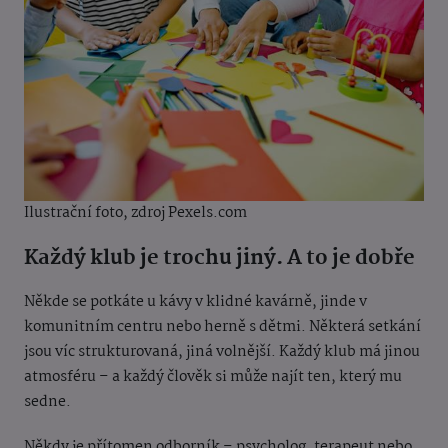
Ilustrační foto, zdroj Pexels.com
Každý klub je trochu jiný. A to je dobře
Někde se potkáte u kávy v klidné kavárně, jinde v
komunitním centru nebo herně s dětmi. Některá setkání
jsou víc strukturovaná, jiná volnější. Každý klub má jinou
atmosféru – a každý člověk si může najít ten, který mu
sedne.
Někdy je přítomen odborník – psycholog, terapeut nebo