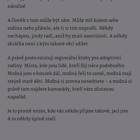
náročné.
A člověk v tom může být sám. Může mít kolem sebe
rodinu nebo přátele, ale ti si tím neprošli. Někdy
nechápou, jindy radí, aniž by znali souvislosti. A někdy
zkrátka není s kým takové věci sdílet.
A právě proto existují regionální kluby pro adoptivní
rodiny. Místa, kde jsou lidé, kteří žijí něco podobného.
Možná jsou o kousek dál, možná řeší to samé, možná mají
stejně staré děti. Možná si zrovna nesednete – a možná si
právě tam najdete kamarády, kteří vám zůstanou
napořád.
Je to prostě místo, kde vás někdo přijme takové, jací jste.
A to někdy úplně stačí.