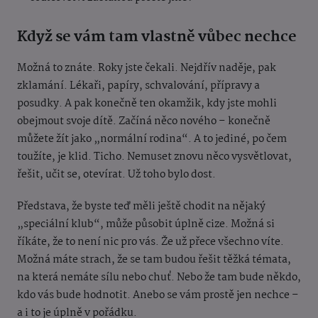
Když se vám tam vlastně vůbec nechce
Možná to znáte. Roky jste čekali. Nejdřív naděje, pak
zklamání. Lékaři, papíry, schvalování, přípravy a
posudky. A pak konečně ten okamžik, kdy jste mohli
obejmout svoje dítě. Začíná něco nového – konečně
můžete žít jako „normální rodina“. A to jediné, po čem
toužíte, je klid. Ticho. Nemuset znovu něco vysvětlovat,
řešit, učit se, otevírat. Už toho bylo dost.
Představa, že byste teď měli ještě chodit na nějaký
„speciální klub“, může působit úplně cize. Možná si
říkáte, že to není nic pro vás. Že už přece všechno víte.
Možná máte strach, že se tam budou řešit těžká témata,
na která nemáte sílu nebo chuť. Nebo že tam bude někdo,
kdo vás bude hodnotit. Anebo se vám prostě jen nechce –
a i to je úplně v pořádku.