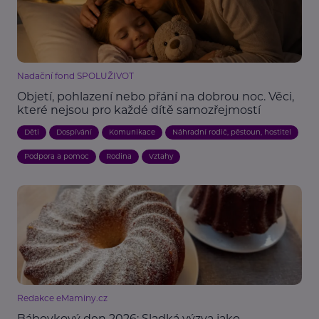
Nadační fond SPOLUŽIVOT
Objetí, pohlazení nebo přání na dobrou noc. Věci,
které nejsou pro každé dítě samozřejmostí
Děti
Dospívání
Komunikace
Náhradní rodič, pěstoun, hostitel
Podpora a pomoc
Rodina
Vztahy
Redakce eMaminy.cz
Bábovkový den 2026: Sladká výzva jako