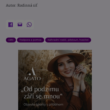
Autor: Rodinná siť
Děti
Podpora a pomoc
Náhradní rodič, pěstoun, hostitel