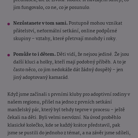
přednášek, ale ze života. Rodiče si navzájem sdílejí, co
jim fungovalo, co ne, co je posunulo.
Nezůstanete v tom sami.
Postupně mohou vznikat
přátelství, neformální setkání, online podpůrné
skupiny – vztahy, které přetrvají mnohdy i roky.
Pomůže to i dětem.
Děti vidí, že nejsou jediné. Že jsou
další kluci a holky, kteří mají podobný příběh. A to je
často něco, co jim nedokáže dát žádný dospělý – jen
jiný adoptovaný kamarád.
Když jsme začínali s prvními kluby pro adoptivní rodiny v
našem regionu, přišel na jedno z prvních setkání
manželský pár, který byl tehdy teprve v procesu – ještě
čekali na děti. Byli velmi nervózní. Na úvod proběhlo
klasické kolečko, kde se každý krátce představil, pak
jsme se pustili do jednoho z témat, a na závěr jsme sdíleli,