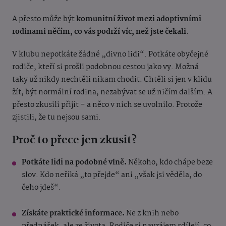
A přesto může být
komunitní život mezi adoptivními
rodinami něčím, co vás podrží víc, než jste čekali
.
V klubu nepotkáte žádné „divno lidi“. Potkáte obyčejné
rodiče, kteří si prošli podobnou cestou jako vy. Možná
taky už nikdy nechtěli nikam chodit. Chtěli si jen v klidu
žít, být normální rodina, nezabývat se už ničím dalším. A
přesto zkusili přijít – a něco v nich se uvolnilo. Protože
zjistili, že tu nejsou sami.
Proč to přece jen zkusit?
Potkáte lidi na podobné vlně.
Někoho, kdo chápe beze
slov. Kdo neříká „to přejde“ ani „však jsi věděla, do
čeho jdeš“.
Získáte praktické informace.
Ne z knih nebo