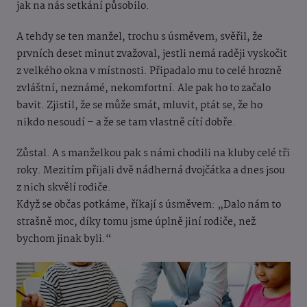
jak na nás setkání působilo.
A tehdy se ten manžel, trochu s úsměvem, svěřil, že
prvních deset minut zvažoval, jestli nemá raději vyskočit
z velkého okna v místnosti. Připadalo mu to celé hrozně
zvláštní, neznámé, nekomfortní. Ale pak ho to začalo
bavit. Zjistil, že se může smát, mluvit, ptát se, že ho
nikdo nesoudí – a že se tam vlastně cítí dobře.
Zůstal. A s manželkou pak s námi chodili na kluby celé tři
roky. Mezitím přijali dvě nádherná dvojčátka a dnes jsou
z nich skvělí rodiče.
Když se občas potkáme, říkají s úsměvem: „Dalo nám to
strašně moc, díky tomu jsme úplně jiní rodiče, než
bychom jinak byli.“