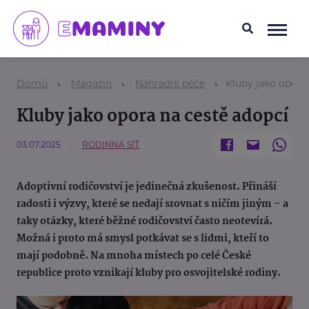
Domů
Magazín
Náhradní péče
Kluby jako opora
Kluby jako opora na cestě adopcí
03.07.2025
RODINNÁ SÍŤ
Adoptivní rodičovství je jedinečná zkušenost. Přináší
radosti i výzvy, které se nedají srovnat s ničím jiným – a
taky otázky, které běžné rodičovství často neotevírá.
Možná i proto má smysl potkávat se s lidmi, kteří to
mají podobně. Na mnoha místech po celé České
republice proto vznikají kluby pro osvojitelské rodiny.