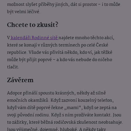
možnost slyšet příběhy jiných, dát si prostor – i to může
být velmi léčivé.
Chcete to zkusit?
V
kalendáři Rodinné sítě
najdete mnoho těchto akcí,
které se konají v různých termínech po celé České
republice. Všude vás přivítá někdo, kdo ví, jak těžké
může být přijít poprvé – a kdo vás nebude do ničeho
tlačit.
Závěrem
Adopce přináší spoustu krásných, někdy až silně
emočních okamžiků. Když zazvoní kouzelný telefon,
když vám dítě poprvé řekne „mami“, když se zeptá na
svoji původní rodinu. Když s ním prožíváte kontakt. Jsou
to zážitky, které běžná rodičovská zkušenost neobsahuje.
Jsou výjimečné, dojemné, hluboké. A někdy taky