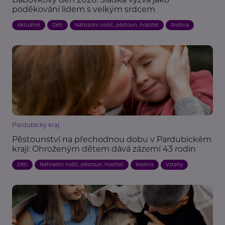
poděkování lidem s velkým srdcem
Aktuálně
Děti
Náhradní rodič, pěstoun, hostitel
Rodina
Pardubický kraj
Pěstounství na přechodnou dobu v Pardubickém
kraji: Ohroženým dětem dává zázemí 43 rodin
Děti
Náhradní rodič, pěstoun, hostitel
Rodina
Vztahy