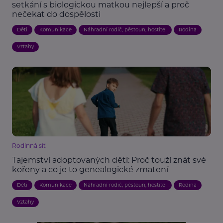
setkání s biologickou matkou nejlepší a proč
nečekat do dospělosti
Děti
Komunikace
Náhradní rodič, pěstoun, hostitel
Rodina
Vztahy
Rodinná síť
Tajemství adoptovaných dětí: Proč touží znát své
kořeny a co je to genealogické zmatení
Děti
Komunikace
Náhradní rodič, pěstoun, hostitel
Rodina
Vztahy