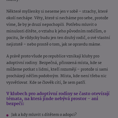
Některé myšlenky si neseme jen v sobě – strachy, které
okolí nechápe. Věty, které si necháme pro sebe, protože
víme, že by je druzí nepochopili. Potřebu mluvit o
minulosti dítěte, o vztahu k jeho původním rodičům, o
pocitu, že vždycky budu jen ten druhý rodič, o své vlastní
nejistotě – nebo prostě o tom, jak se opravdu máme.
A právě proto všude po republice vznikají kluby pro
adoptivní rodiny. Bezpečná, přirozená místa, kde se
můžeme potkat s lidmi, kteří rozumějí – protože si sami
procházejí něčím podobným. Místa, kde není třeba nic
vysvětlovat. Kde se člověk cítí, že sem patří.
V klubech pro adoptivní rodiny se často otevírají
témata, na která jinde nebývá prostor – ani
bezpečí:
Jak a kdy mluvit s dítětem o adopci?