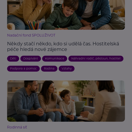
Nadační fond SPOLUŽIVOT
Někdy stačí někdo, kdo si udělá čas. Hostitelská
péče hledá nové zájemce
Děti
Dospívání
Komunikace
Náhradní rodič, pěstoun, hostitel
Podpora a pomoc
Rodina
Vztahy
Rodinná síť