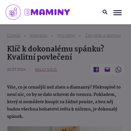
Domů
Magazín
Pro ženy
Zahrada a domov
Klíč k dokonalému spánku?
Kvalitní povlečení
22.07.2024
NELLY S.R.O.
Víte, co je cennější než zlato a diamanty? Překvapivě to
není nic, co by se dalo schovat do trezoru. Pokladem,
který si nemůžete koupit za žádné peníze, a bez něj
budou všechna bohatství světa k ničemu, je dokonalý
spánek.