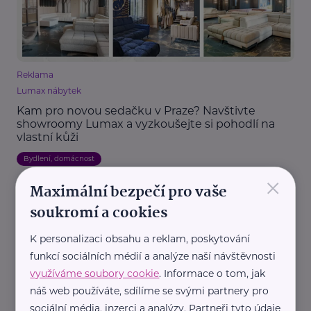
Reklama
Lumax nábytek
Kam pro novou sedačku v Praze? Navštivte
showroomy Lumax a vyzkoušejte si pohodlí na
vlastní kůži
Bydlení, domácnost
×
Maximální bezpečí pro vaše
soukromí a cookies
K personalizaci obsahu a reklam, poskytování
funkcí sociálních médií a analýze naší návštěvnosti
využíváme soubory cookie
. Informace o tom, jak
náš web používáte, sdílíme se svými partnery pro
Reklama
sociální média, inzerci a analýzy. Partneři tyto údaje