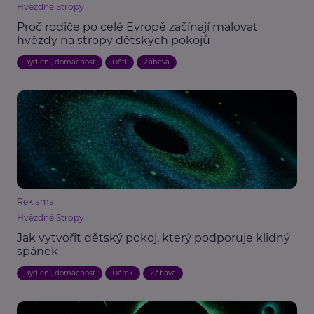
Hvězdné Stropy
Proč rodiče po celé Evropě začínají malovat
hvězdy na stropy dětských pokojů
Bydlení, domácnost
Děti
Zábava
Reklama
Hvězdné Stropy
Jak vytvořit dětský pokoj, který podporuje klidný
spánek
Bydlení, domácnost
Dárek
Zábava