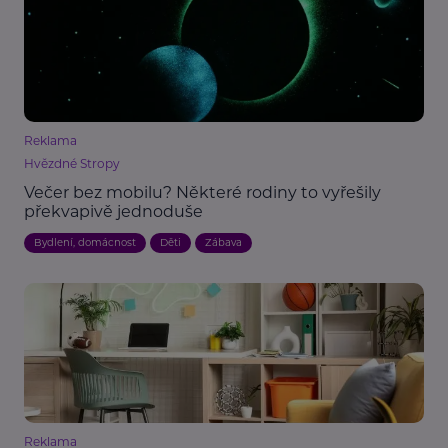
Reklama
Hvězdné Stropy
Večer bez mobilu? Některé rodiny to vyřešily
překvapivě jednoduše
Bydlení, domácnost
Děti
Zábava
Reklama