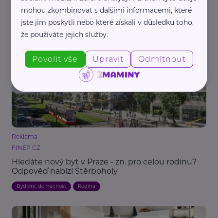
Pressdeko
mohou zkombinovat s dalšími informacemi, které
Proč je levná zahradní kuchyně často nejdražší
jste jim poskytli nebo které získali v důsledku toho,
řešení
že používáte jejich služby.
Bydlení, domácnost
Zahrada
Povolit vše
Upravit
Odmítnout
Reklama
FINEP CZ
Hledáte nový byt v Praze - zn. pro celou rodinu?
Odpověď nabízí Štěrboholy
Bydlení, domácnost
Rodina