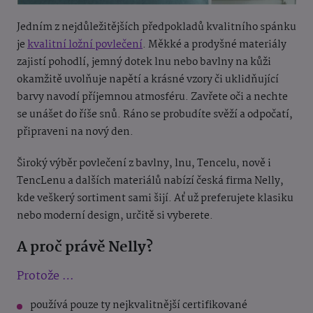
Jedním z nejdůležitějších předpokladů kvalitního spánku
je
kvalitní ložní povlečení
. Měkké a prodyšné materiály
zajistí pohodlí, jemný dotek lnu nebo bavlny na kůži
okamžitě uvolňuje napětí a krásné vzory či uklidňující
barvy navodí příjemnou atmosféru. Zavřete oči a nechte
se unášet do říše snů. Ráno se probudíte svěží a odpočatí,
připraveni na nový den.
Široký výběr povlečení z bavlny, lnu, Tencelu, nově i
TencLenu a dalších materiálů nabízí česká firma Nelly,
kde veškerý sortiment sami šijí. Ať už preferujete klasiku
nebo moderní design, určitě si vyberete.
A proč právě Nelly?
Protože …
používá pouze ty nejkvalitnější certifikované