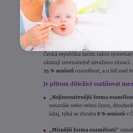
Velká Británie byla první zemí na svět
osamělosti čelem. V roce
2018
tam vzn
čímž stát vyslal jasný signál, že jde 
průzkumu Community Life Survey ukaz
přičemž
7 % populace
uvádí, že osamě
Česká republika zatím takto systemat
ukazují srovnatelně závažnou situaci
25 % seniorů
osamělost, a u lidí nad 8
Je přitom důležité rozlišovat m
„
Nejintenzivnější forma osamělos
neustále nebo velmi často, dlouhodo
údaj, týká se zhruba
8 % seniorů
v Č
„
Mírnější forma osamělosti
“ označ