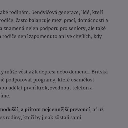
také rodinám. Sendvičová generace, lidé, kteří
 rodiče, často balancuje mezi prací, domácností a
ra znamená nejen podporu pro seniory, ale také
 na rodiče není zapomenuto ani ve chvílích, kdy
erý může vést až k depresi nebo demenci. Britská
vně podporovat programy, které osamělost
ukou udělat první krok, zvednout telefon a
líme.
nodušší, a přitom nejcennější prevencí
, ať už
ez rodiny, kteří by jinak zůstali sami.