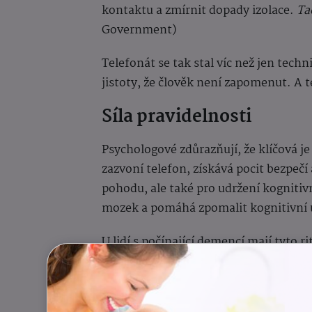
kontaktu a zmírnit dopady izolace.
Ta
Government)
Telefonát se tak stal víc než jen tec
jistoty, že člověk není zapomenut. A 
Síla pravidelnosti
Psychologové zdůrazňují, že klíčová je
zazvoní telefon, získává pocit bezpečí
pohodu, ale také pro udržení kognitiv
mozek a pomáhá zpomalit kognitivní
U lidí s počínající demencí mají tyto 
pomáhají snižovat úzkost a podporují o
Česká realita vs. britská