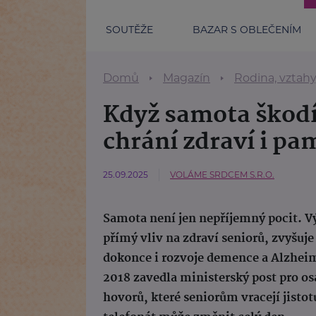
SOUTĚŽE
BAZAR S OBLEČENÍM
Domů
Magazín
Rodina, vztah
Když samota škodí
chrání zdraví i pa
25.09.2025
VOLÁME SRDCEM S.R.O.
Samota není jen nepříjemný pocit. 
přímý vliv na zdraví seniorů, zvyšuj
dokonce i rozvoje demence a Alzheim
2018 zavedla ministerský post pro o
hovorů, které seniorům vracejí jistotu