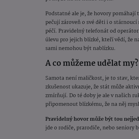
Podstatné ale je, že hovory pomáhají 
pečují zároveň o své děti i o stárnoucí
péčí. Pravidelný telefonát od operáto
úlevu pro jejich blízké, kteří vědí, že
sami nemohou být nablízku.
A co můžeme udělat my?
Samota není maličkost, je to stav, kt
zkušenost ukazuje, že stát může akti
zmírňují. Do té doby je ale v našich r
připomenout blízkému, že na něj mys
Pravidelný hovor může být tou nejjed
jde o rodiče, prarodiče, nebo seniory b