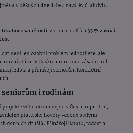
ejména v běžných dnech bez návštěv či aktivit.
, trvalou osamělostí
, zatímco dalších
33 % zažívá
lost
.
lost není jen osobní problém jednotlivce, ale
a úrovni státu. V Česku proto hraje zásadní roli
znikají zdola a přinášejí seniorům konkrétní
nich.
 seniorům i rodinám
ý projekt svého druhu nejen v České republice,
pravidelné přátelské hovory vedené stálými
ich denních rituálů. Přinášejí jistotu, radost a