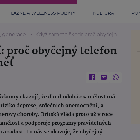
LÁZNĚ A WELLNESS POBYTY
KULTURA
POM
y, generace
Když samota škodí: proč obyčejný telefon chrání zdraví i paměť
: proč obyčejný telefon
měť
Výzkumy ukazují, že dlouhodobá osamělost má
e riziko deprese, srdečních onemocnění, a
erovy choroby. Britská vláda proto už v roce
samělost a podporuje programy pravidelných
 a radost. I u nás se ukazuje, že obyčejný