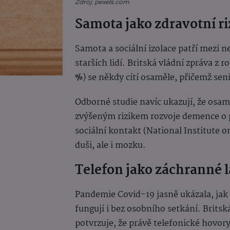
Zdroj: pexels.com
Samota jako zdravotní ri
Samota a sociální izolace patří mezi ne
starších lidí. Britská vládní zpráva z 
%
) se někdy cítí osaměle, přičemž sen
Odborné studie navíc ukazují, že osamě
zvýšeným rizikem rozvoje demence o 
sociální kontakt (National Institute 
duši, ale i mozku.
Telefon jako záchranné 
Pandemie Covid-19 jasně ukázala, jak 
fungují i bez osobního setkání. Brits
potvrzuje, že právě telefonické hovory