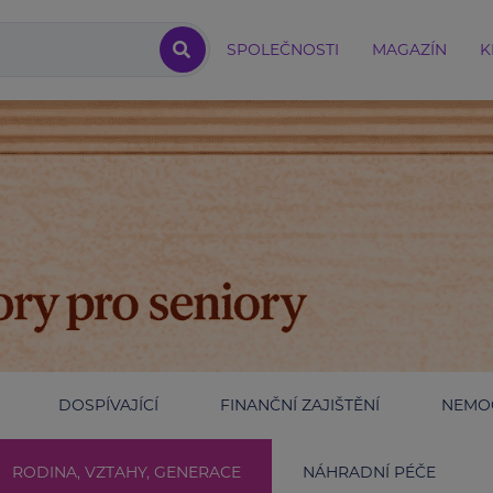
SPOLEČNOSTI
MAGAZÍN
K
DOSPÍVAJÍCÍ
FINANČNÍ ZAJIŠTĚNÍ
NEMOC
RODINA, VZTAHY, GENERACE
NÁHRADNÍ PÉČE