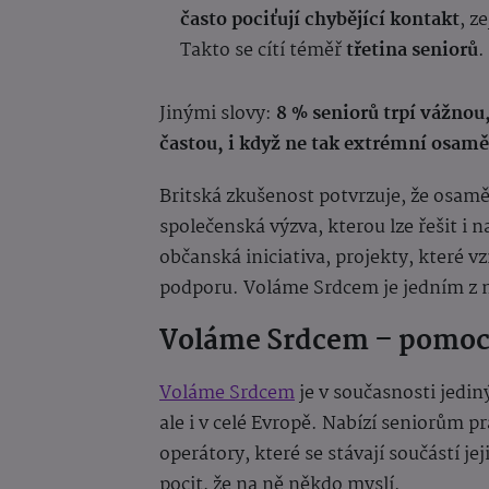
často pociťují chybějící kontakt
, z
Takto se cítí téměř
třetina seniorů
.
Jinými slovy:
8 % seniorů trpí vážnou
častou, i když ne tak extrémní osamě
Britská zkušenost potvrzuje, že osamě
společenská výzva, kterou lze řešit i n
občanská iniciativa, projekty, které v
podporu. Voláme Srdcem je jedním z 
Voláme Srdcem – pomoc
Voláme Srdcem
je v současnosti jedin
ale i v celé Evropě. Nabízí seniorům 
operátory, které se stávají součástí jej
pocit, že na ně někdo myslí.