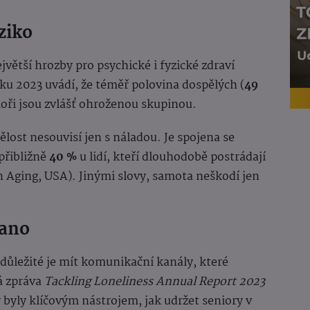
ziko
jvětší hrozby pro psychické i fyzické zdraví
roku 2023 uvádí, že téměř polovina dospělých (
49
ioři jsou zvlášť ohroženou skupinou.
lost nesouvisí jen s náladou. Je spojena se
přibližně
40 %
u lidí, kteří dlouhodobě postrádají
on Aging, USA). Jinými slovy, samota neškodí jen
lano
důležité je mít komunikační kanály, které
ká zpráva
Tackling Loneliness Annual Report 2023
 byly klíčovým nástrojem, jak udržet seniory v