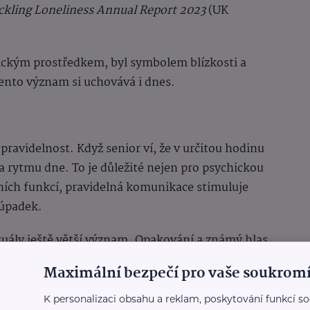
ckling Loneliness Annual Report 2023
(UK
hnickým prostředkem, byl symbolem blízkosti a
tento význam si uchovává i dnes.
 pravidelnost. Když senior ví, že v určitou hodinu
 a rytmu dne. To je důležité nejen pro psychickou
ních funkcí, pravidelná komunikace stimuluje
 úpadek.
rituály ještě větší význam. Opakování a známý hlas
rientaci v čase.
Maximální bezpečí pro vaše soukromí
 zkušenost
K personalizaci obsahu a reklam, poskytování funkcí so