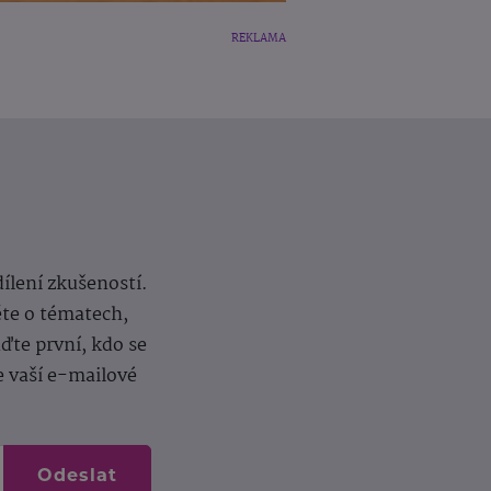
REKLAMA
dílení zkušeností.
ěte o tématech,
te první, kdo se
e vaší e-mailové
Odeslat