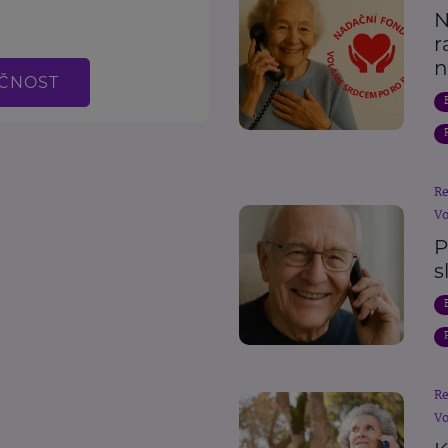
N
r
n
EČNOST
R
Vo
P
s
R
Vo