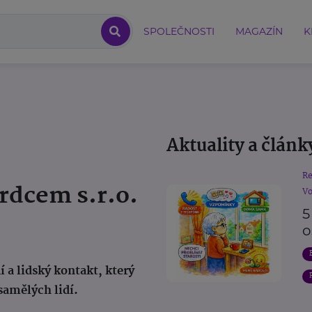
SPOLEČNOSTI
MAGAZÍN
K
Aktuality a článk
R
rdcem s.r.o.
Vo
5
o
 a lidský kontakt, který
samělých lidí.