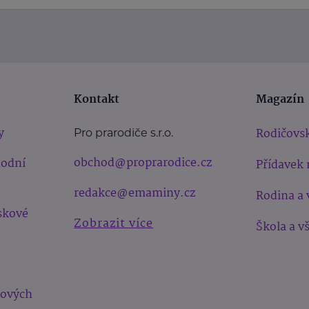
Kontakt
Magazín
y
Rodičovsk
Pro prarodiče s.r.o.
obchod@proprarodice.cz
hodní
Přídavek 
redakce@emaminy.cz
Rodina a 
skové
Zobrazit více
Škola a v
bových