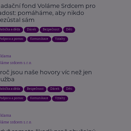
adační fond Voláme Srdcem pro
adost: pomáháme, aby nikdo
ezůstal sám
Babička a děda
Dárek
Bezpečnost
Děti
Podpora a pomoc
Komunikace
Vztahy
eklama
láme srdcem s.r.o.
roč jsou naše hovory víc než jen
lužba
Babička a děda
Bezpečnost
Dárek
Děti
Podpora a pomoc
Komunikace
Vztahy
eklama
láme srdcem s.r.o.