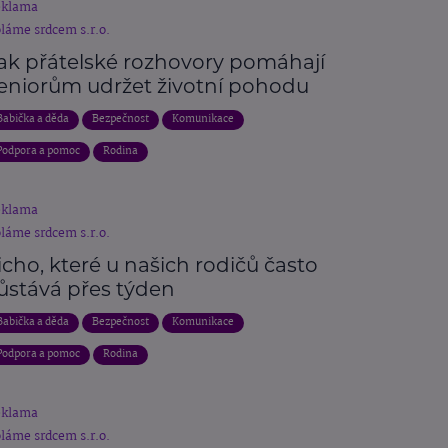
eklama
láme srdcem s.r.o.
ak přátelské rozhovory pomáhají
eniorům udržet životní pohodu
Babička a děda
Bezpečnost
Komunikace
Podpora a pomoc
Rodina
eklama
láme srdcem s.r.o.
icho, které u našich rodičů často
ůstává přes týden
Babička a děda
Bezpečnost
Komunikace
Podpora a pomoc
Rodina
eklama
láme srdcem s.r.o.