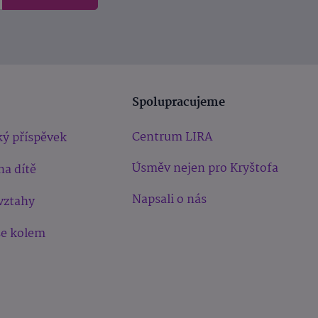
Spolupracujeme
Centrum LIRA
ý příspěvek
Úsměv nejen pro Kryštofa
na dítě
Napsali o nás
vztahy
še kolem