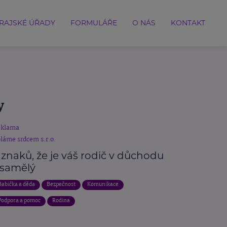
RAJSKÉ ÚŘADY
FORMULÁŘE
O NÁS
KONTAKT
y
eklama
láme srdcem s.r.o.
 znaků, že je váš rodič v důchodu
samělý
Babička a děda
Bezpečnost
Komunikace
Podpora a pomoc
Rodina