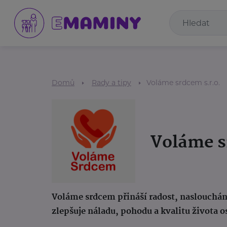
Domů
Rady a tipy
Voláme srdcem s.r.o.
Voláme s
Voláme srdcem přináší radost, naslouchání
zlepšuje náladu, pohodu a kvalitu života o