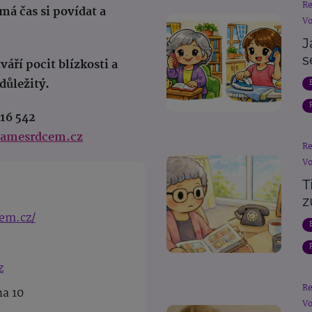
R
má čas si povídat a
Vo
J
s
áří pocit blízkosti a
důležitý.
16 542
amesrdcem.cz
R
Vo
T
z
em.cz/
z
R
ha 10
Vo