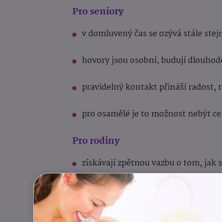
Pro seniory
v domluvený čas se ozývá stále stejn
hovory jsou osobní, budují dlouhod
pravidelný kontakt přináší radost, 
pro osamělé je to možnost nebýt cel
Pro rodiny
získávají zpětnou vazbu o tom, jak s
mají jistotu, že rodiče či prarodiče 
v dnešní uspěchané době je to pro n