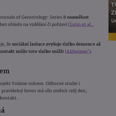
urnals of Gerontology: Series B
osamělost
bez ohledu na vzdělání či pohlaví (
Sutin et al.,
je, že
sociální izolace zvyšuje riziko demence až
kontakt může toto riziko snížit
(
Alzheimer’s
cem
rojekt Voláme srdcem. Odborné studie i
ý, pravidelný hovor má sílu změnit celý den,
ý kontakt.
há