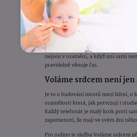
mohou se spolehnout, že jejich blíz
věnuje čas a pozornost.
Naši klienti často říkají, že se na hov
připomínají, že na ně někdo myslí. Pro 
nejsou v osamění, a když oni sami nem
pravidelně věnuje čas.
Voláme srdcem není jen 
Je to o budování mostů mezi lidmi, o
osamělosti která, jak potvrzují i stud
Každý telefonát je malý krok proti sa
zapomenutí, že mají ve svém dni někoh
Pro rodiny je služba Voláme srdcem p