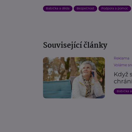
Babička a děda
Bezpečnost
Podpora a pomoc
Související články
Reklama
Voláme sr
Když 
chrání
Babička a