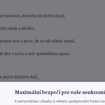
ý operátor, kterého již dobře znají,
obý vztah a důvěru,
rytmus dne a pocit, že na ně někdo myslí,
ý den v tichu a mít spolehlivou oporu.
e jejich blízkým daří,
nejsou sami,
Maximální bezpečí pro vaše soukromí
K personalizaci obsahu a reklam, poskytování funkcí so
ě velká pomoc a klid v duši,