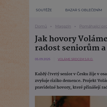
SOUTĚŽE
BAZAR S OBLEČENÍM
Domů
Magazín
Pomáhající pr
Jak hovory Voláme
radost seniorům a
05.09.2025
VOLÁME SRDCEM S.R.O.
Každý čtvrtý senior v Česku žije v o
zvyšuje riziko demence. Projekt Vol
pravidelné hovory, které přinášejí ra