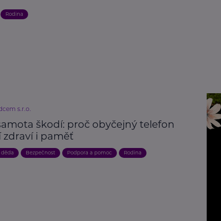
Rodina
dcem s.r.o.
samota škodí: proč obyčejný telefon
 zdraví i paměť
 děda
Bezpečnost
Podpora a pomoc
Rodina