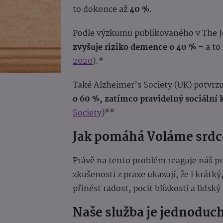
to dokonce až
40 %
.
Podle výzkumu publikovaného v The Jo
zvyšuje riziko demence o 40 %
– a to 
2020
).*
Také Alzheimer’s Society (UK) potvrzu
o 60 %, zatímco pravidelný sociální 
Society
)**
Jak pomáhá Voláme srd
Právě na tento problém reaguje náš p
zkušenosti z praxe ukazují, že i krátk
přinést radost, pocit blízkosti a lidsk
Naše služba je jednoduc