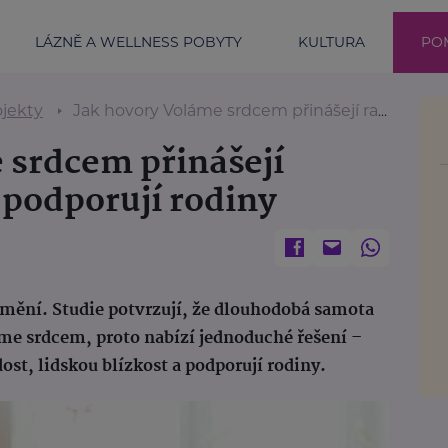
LÁZNĚ A WELLNESS POBYTY
KULTURA
POM
ojekty
Jak hovory Voláme srdcem přinášejí radost seniorům a podporují rodiny
 srdcem přinášejí
 podporují rodiny
samění. Studie potvrzují, že dlouhodobá samota
áme srdcem, proto nabízí jednoduché řešení –
dost, lidskou blízkost a podporují rodiny.