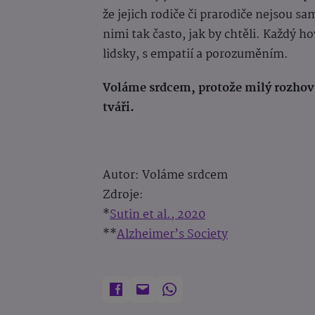
že jejich rodiče či prarodiče nejsou sa
nimi tak často, jak by chtěli. Každý ho
lidsky, s empatií a porozuměním.
Voláme srdcem
, protože milý rozho
tváři.
Autor: Voláme srdcem
Zdroje:
*
Sutin et al., 2020
**
Alzheimer’s Society