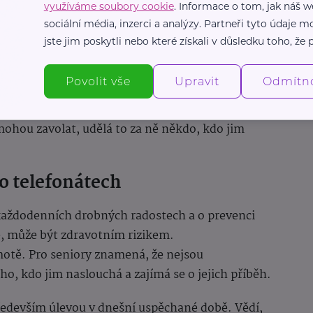
využíváme soubory cookie
. Informace o tom, jak náš w
sociální média, inzerci a analýzy. Partneři tyto údaje
cí mají pravidelný kontakt s někým, kdo jim
jste jim poskytli nebo které získali v důsledku toho, že p
Povolit vše
Upravit
Odmítn
ory těší, protože jim dávají rytmus dne a
rodiny je to naopak úleva vědí, že jejich blízcí
ohou zavolat, udělá to za ně někdo, kdo jim
o telefonátech
 každodenních drobných radostech a o prevenci
ie, může být zdravotním rizikem.
motě. Pro seniory znamená, že nejsou
o, kdo jim naslouchá a zajímá se o jejich příběh.
ředevším úlevou v dnešní uspěchané době. Vědí,