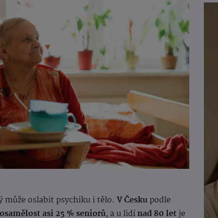
ý může oslabit psychiku i tělo.
V Česku
podle
 osamělost asi 25 % seniorů
, a u lidí
nad 80 let
je