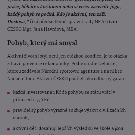
práce, běháte s kočárkem nebo si večer zacvičíte jógu,
každý pohyb se počítá. Kdo je aktivní, ten září.
Doslova,“
říká předsedkyně správní rady NF Aktivní
ČESKO Mgr. Jana Havrdová, MBA.
Pohyb, který má smysl
Aktivní životní styl není jen otázkou kondice, je to otázka
zdraví, prevence i ekonomiky. Podle studie Deloitte,
kterou zadávala Národní sportovní agentura a na níž se
Nadační fond Aktivní ČESKO podílel jako odborný garant:
každá investovaná 1 Kč do pohybu se státu vrátí v
přínosech 1,50 Kč,
pravidelný pohyb výrazně snižuje výskyt civilizačních
chorob,
aktivní děti dosahují lepších výsledků ve škole a jsou