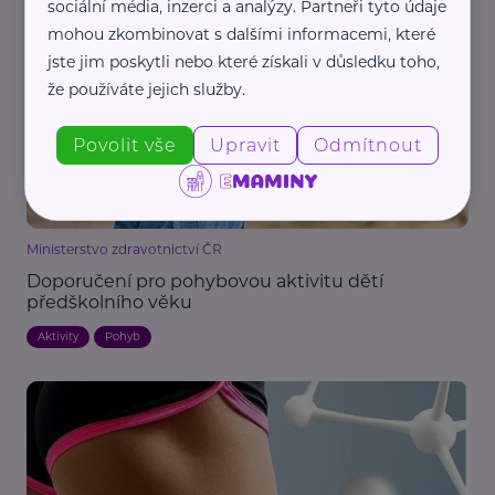
sociální média, inzerci a analýzy. Partneři tyto údaje
Aktivity
Děti
Pohyb
mohou zkombinovat s dalšími informacemi, které
jste jim poskytli nebo které získali v důsledku toho,
že používáte jejich služby.
Povolit vše
Upravit
Odmítnout
Ministerstvo zdravotnictví ČR
Doporučení pro pohybovou aktivitu dětí
předškolního věku
Aktivity
Pohyb