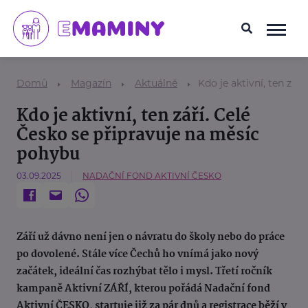
Domů
Magazín
Aktuálně
Kdo je aktivní, ten zář
Kdo je aktivní, ten září. Celé
Česko se připravuje na měsíc
pohybu
03.09.2025
NADAČNÍ FOND AKTIVNÍ ČESKO
Září už dávno není jen o návratu do školy nebo do práce
po dovolené. Stále více Čechů ho vnímá jako nový
začátek, ideální čas rozhýbat tělo i mysl. Třetí ročník
kampaně Aktivní ZÁŘÍ, kterou pořádá Nadační fond
Aktivní ČESKO, startuje již za pár dnů a registrace běží v