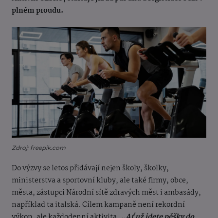
plném proudu.
Zdroj: freepik.com
Do výzvy se letos přidávají nejen školy, školky,
ministerstva a sportovní kluby, ale také firmy, obce,
města, zástupci Národní sítě zdravých měst i ambasády,
například ta italská. Cílem kampaně není rekordní
výkon, ale každodenní aktivita.
„Ať už jdete pěšky do