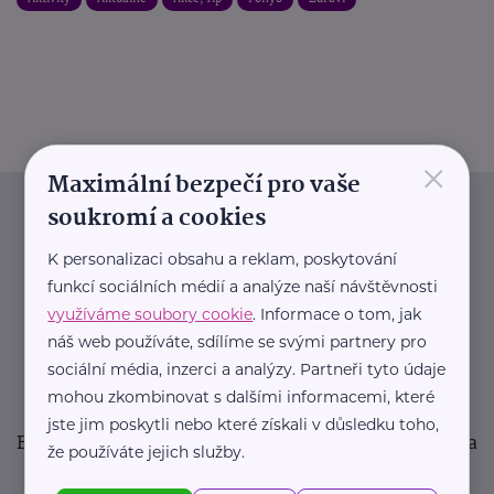
×
Maximální bezpečí pro vaše
soukromí a cookies
Newsletter
K personalizaci obsahu a reklam, poskytování
Pravidelný přísun novinek, inspirace na každý den,
funkcí sociálních médií a analýze naší návštěvnosti
využíváme soubory cookie
. Informace o tom, jak
podpora pro rodiče i sdílení zkušeností. Takový je
náš web používáte, sdílíme se svými partnery pro
Newsletter webu eMaminy.cz. Přihlaste se k jeho
sociální média, inzerci a analýzy. Partneři tyto údaje
odběru a čtěte o tématech, které vám pomohou
mohou zkombinovat s dalšími informacemi, které
v náročném období nebo zpříjemní rodinný život.
jste jim poskytli nebo které získali v důsledku toho,
Buďte první, kdo se dozví o nových článcích, akcích a
že používáte jejich služby.
událostech. Prosíme, potvrďte odběr ve vaší e-