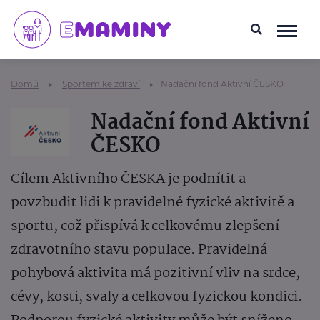
Domů
Sportem ke zdraví
Nadační fond Aktivní ČESKO
Nadační fond Aktivní
ČESKO
Cílem Aktivního ČESKA je podnítit a
povzbudit lidi k pravidelné fyzické aktivitě a
sportu, což přispívá k celkovému zlepšení
zdravotního stavu populace. Pravidelná
pohybová aktivita má pozitivní vliv na srdce,
cévy, kosti, svaly a celkovou fyzickou kondici.