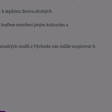
t k lepšímu životu druhých.
a buďme otevřeni jiným kulturám a
 moudrých mužů z Východu nás může inspirovat k