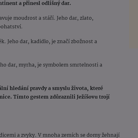
tinent a přinesl odlišný dar.
vuje moudrost a stáří. Jeho dar, zlato,
bohatství.
ěk. Jeho dar, kadidlo, je značí zbožnost a
eho dar, myrha, je symbolem smrtelnosti a
ální hledání pravdy a smyslu života, které
anice.
Tímto gestem zdůraznili Ježíšovu trojí
radicemi a zvyky. V mnoha zemích se domy žehnají