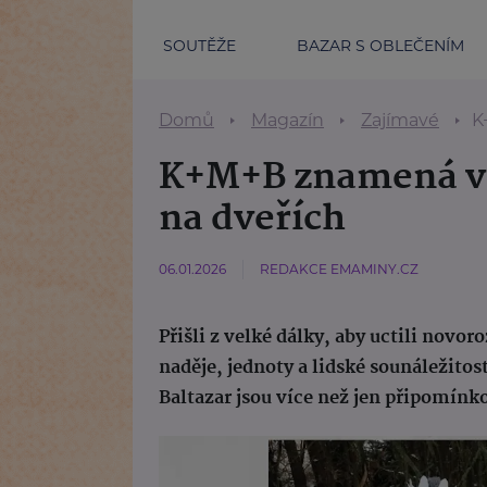
SOUTĚŽE
BAZAR S OBLEČENÍM
Domů
Magazín
Zajímavé
K
K+M+B znamená víc
na dveřích
06.01.2026
REDAKCE EMAMINY.CZ
Přišli z velké dálky, aby uctili novor
naděje, jednoty a lidské sounáležitost
Baltazar jsou více než jen připomínk