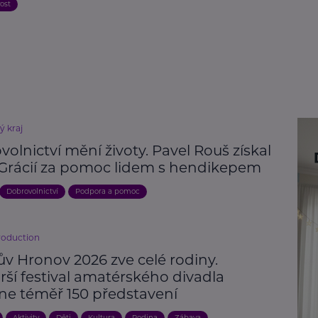
ost
ý kraj
olnictví mění životy. Pavel Rouš získal
Grácií za pomoc lidem s hendikepem
Dobrovolnictví
Podpora a pomoc
roduction
ův Hronov 2026 zve celé rodiny.
rší festival amatérského divadla
ne téměř 150 představení
Aktivity
Děti
Kultura
Rodina
Zábava