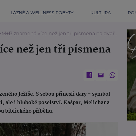
LÁZNĚ A WELLNESS POBYTY
KULTURA
POM
+M+B znamená více než jen tři písmena na dveřích
e než jen tři písmena
ozeného Ježíše. S sebou přinesli dary - symbol
i, ale i hluboké poselství. Kašpar, Melichar a
ou biblického příběhu.