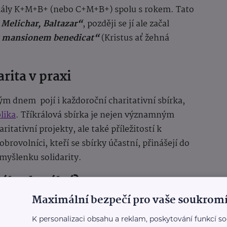
iciály K+M+B+ (nebo C+M+B+) spolu s rokem. Tato
 Melichar, Baltazar“
, později se jí ale začal
s mansionem benedicat“
(Kristus ať žehná
arita v praxi
mným dnem
pojí i každoroční charitativní sbírka,
lika
. Tříkrálová sbírka je nejen významným
itativní projekty, ale také příležitostí k
brovolníci, kteří se sbírky účastní, přinášejí do
 myšlenku solidarity.
tále aktuální?
Maximální bezpečí pro vaše soukromí
K personalizaci obsahu a reklam, poskytování funkcí so