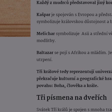
Každý z mudrců představoval jiný kon
Kašpar
je s
pojován s Evropou a předsta
symbolizuje královskou důstojnost a 
Melichar
symbolizuje
Asii a střední v
modlitby.
Baltazar
se pojí
s Afrikou a mládím. J
utrpení.
Tři králové tedy reprezentují univerz
překračuje kulturní a geografické hr
povahu: Boha, člověka a krále.
Tři písmena na dveřích
Svátek Tří králů je spojen s mnoha t