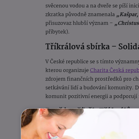
svěcenou vodou a na dveře se píší in
zkratka původně znamenala
„Kašpar,
přisuzovaz hlubší význam –
„Christu
příbytek).
Tříkrálová sbírka – Solid
V České republice se s tímto význa
kterou organizuje
Charita Česká repub
zdrojem finančních prostředků pro char
setkávání lidí a budování komunity. Do
komunit pozitivní energii a podporují
Proč je příběh Tří králů s
Učí nás toleranci