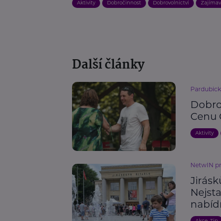
Aktivity
Dobročinnost
Dobrovolnictví
Zajímav
Další články
Pardubick
Dobrov
Cenu 
Aktivity
NetwIN p
Jirásk
Nejsta
nabíd
Akce, Tip