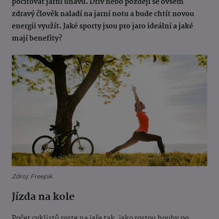
pociťovat jarní únavu. Dřív nebo později se ovšem
zdravý člověk naladí na jarní notu a bude chtít novou
energii využít. Jaké sporty jsou pro jaro ideální a jaké
mají benefity?
Zdroj: Freepik
Jízda na kole
Počet cyklistů roste na jaře tak, jako rostou houby po