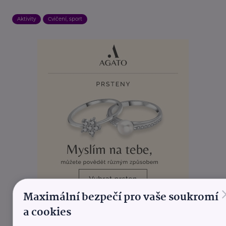
Aktivity
Cvičení, sport
Maximální bezpečí pro vaše soukromí
REKLAMA
a cookies