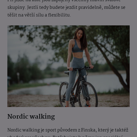
Při jízdě na kole jsou zapojeny všechny hlavní svalové
skupiny. Jestli tedy budete jezdit pravidelně, můžete se
těšit na větší sílu a flexibilitu.
Nordic walking
Nordic walking je sport původem z Finska, který je taktéž