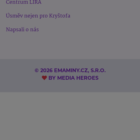
Centrum LIRA
Úsměv nejen pro Kryštofa
Napsali o nás
© 2026 EMAMINY.CZ, S.R.O.
BY
MEDIA HEROES