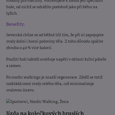
vhodný pro všechny. Potřebujete k němu jen speciální
hole, od nichž se odrážíte podobně jako při běhu na
lyžích.
Benefity:
Severská chůze se od běžné liší tím, že při ní zapojujete
svaly dolní i horní poloviny těla. Z toho důvodu spálíte
zhruba o 40 % více kalorií.
Použití holí taktéž uvolňuje napětí v oblasti krční páteře
a ramen.
Po nordic walkingu je snazší regenerace. Zátěž se totiž
rozkládá mezi svaly celého těla, což minimalizuje
svalovou únavu.
Jízda na kolečkových bruslích