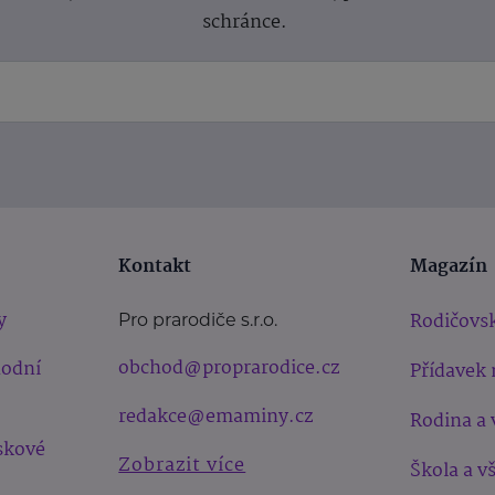
schránce.
Kontakt
Magazín
y
Rodičovsk
Pro prarodiče s.r.o.
obchod@proprarodice.cz
hodní
Přídavek 
redakce@emaminy.cz
Rodina a 
skové
Zobrazit více
Škola a v