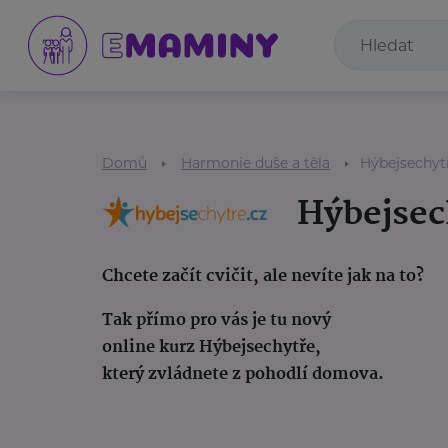
Domů
Harmonie duše a těla
Hýbejsechyt
Hýbejsec
Chcete začít cvičit, ale nevíte jak na to?
Tak přímo pro vás je tu nový
online kurz Hýbejsechytře
,
který zvládnete z pohodlí domova.