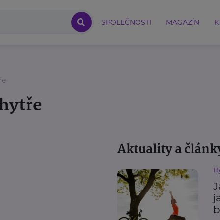
SPOLEČNOSTI
MAGAZÍN
K
ře
hytře
Aktuality a článk
Hý
J
j
b