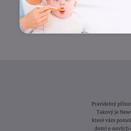
Pravidelný přísun
Takový je News
které vám pomoh
dozví o nových 