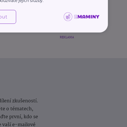
oužíváte jejich služby.
out
REKLAMA
dílení zkušeností.
ěte o tématech,
te první, kdo se
e vaší e-mailové