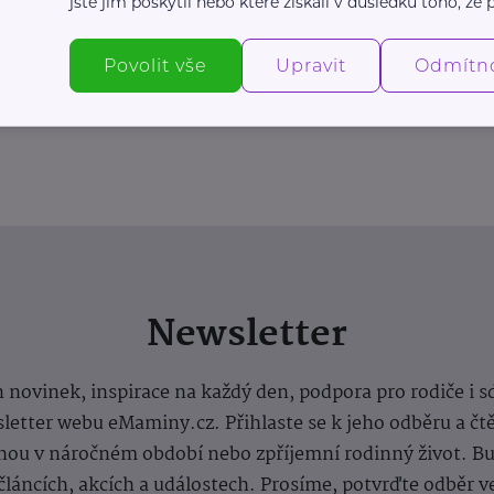
jste jim poskytli nebo které získali v důsledku toho, že p
Povolit vše
Upravit
Odmítn
Newsletter
 novinek, inspirace na každý den, podpora pro rodiče i s
letter webu eMaminy.cz. Přihlaste se k jeho odběru a čt
ou v náročném období nebo zpříjemní rodinný život. Buď
článcích, akcích a událostech. Prosíme, potvrďte odběr v