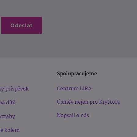
Odeslat
Spolupracujeme
Centrum LIRA
ý příspěvek
Úsměv nejen pro Kryštofa
na dítě
Napsali o nás
vztahy
še kolem