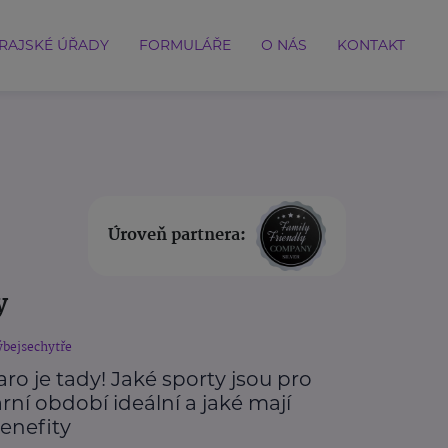
RAJSKÉ ÚŘADY
FORMULÁŘE
O NÁS
KONTAKT
Úroveň partnera:
y
bejsechytře
aro je tady! Jaké sporty jsou pro
arní období ideální a jaké mají
enefity