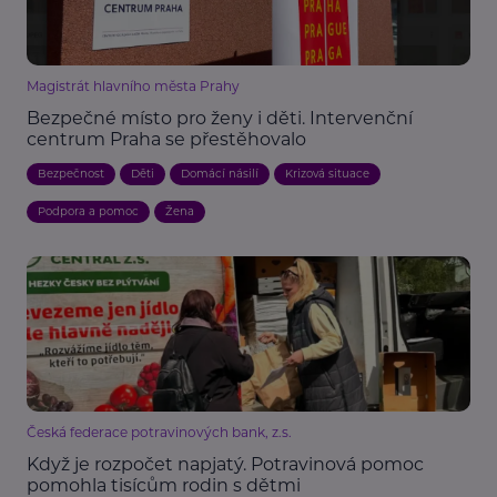
Magistrát hlavního města Prahy
Bezpečné místo pro ženy i děti. Intervenční
centrum Praha se přestěhovalo
Bezpečnost
Děti
Domácí násilí
Krizová situace
Podpora a pomoc
Žena
Česká federace potravinových bank, z.s.
Když je rozpočet napjatý. Potravinová pomoc
pomohla tisícům rodin s dětmi