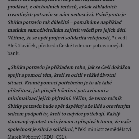
prodávat, z obchodních řetězců, avšak základních
trvanlivých potravin se nám nedostává. Právě proto je
Sbírka potravin tak důležitá – pomáháme například
matkám samoživitelkám zajistit večeři pro jejich děti.
Věříme, že se opět projeví solidarita veřejnosti,“
uvedl
Aleš Slavíček, předseda České federace potravinových
bank.
„Sbírka potravin je příkladem toho, jak se Češi dokážou
spojit a pomoci těm, kteří se ocitli v těžké životní
situaci. Kromě pomoci potřebným je to ale také
příležitost, jak přispět k šetření potravinami a
minimalizaci jejich plýtvání. Věřím, že tento ročník
Sbírky potravin bude opět úspěšný a že lidé s otevřeným
srdcem podpoří ty, kteří to nejvíce potřebují. Každý
darovaný výrobek má význam a přispívá k tomu, že naše
společnost je silná a solidární,“
řekl ministr zemědělství
Marek Výborný (KDU-ČSL).