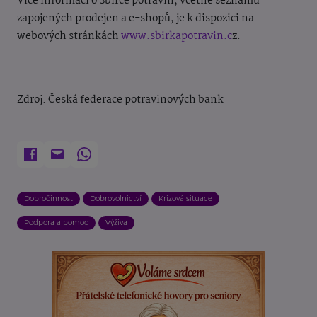
Více informací o Sbírce potravin, včetně seznamu
zapojených prodejen a e-shopů, je k dispozici na
webových stránkách
www.sbirkapotravin.c
z.
Zdroj: Česká federace potravinových bank
Dobročinnost
Dobrovolnictví
Krizová situace
Podpora a pomoc
Výživa