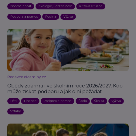
Dobročinnost
Ekologie, udržitelnost
Krizová situace
Podpora a pomoc
Rodina
Výživa
Redakce eMaminy.cz
Obědy zdarma i ve školním roce 2026/2027. Kdo
může získat podporu a jak o ni požádat
Děti
Finance
Podpora a pomoc
Škola
Školka
Výživa
Vztahy