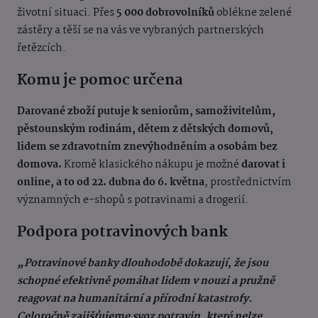
životní situaci. Přes
5 000 dobrovolníků
oblékne zelené
zástěry a těší se na vás ve vybraných partnerských
řetězcích.
Komu je pomoc určena
Darované zboží putuje k seniorům, samoživitelům,
pěstounským rodinám, dětem z dětských domovů,
lidem se zdravotním znevýhodněním a osobám bez
domova.
Kromě klasického nákupu je možné
darovat i
online, a to od 22. dubna do 6. května
, prostřednictvím
významných e-shopů s potravinami a drogerií.
Podpora potravinových bank
„Potravinové banky dlouhodobě dokazují, že jsou
schopné efektivně pomáhat lidem v nouzi a pružně
reagovat na humanitární a přírodní katastrofy.
Celoročně zajišťujeme svoz potravin, které nelze