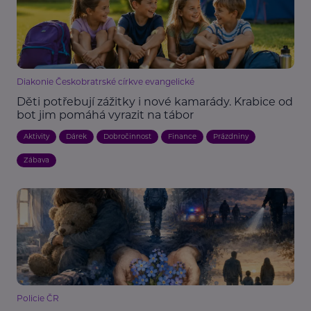
Diakonie Českobratrské církve evangelické
Děti potřebují zážitky i nové kamarády. Krabice od
bot jim pomáhá vyrazit na tábor
Aktivity
Dárek
Dobročinnost
Finance
Prázdniny
Zábava
Policie ČR