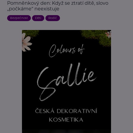
Pomněnkový den: Když se ztratí dítě, slovo
„počkáme“ neexistuje
Bezpečnost
Děti
Rodič