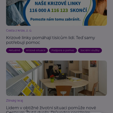
Cesta z krize, z. ú.
Krizové linky pomáhají tisícům lidí. Teď samy
potřebují pomoc
Aktuálně
Krizová situace
Podpora a pomoc
Sociální služby
Zlínský kraj
Lidem v obtížné životní situaci pomůže nové
Centrum Žluté dveře. Průvodce sociálním