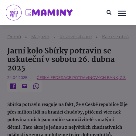
Domů
Magazín
Krizové situace
Kam se obrátit
Jarní kolo Sbírky potravin se
uskuteční v sobotu 26. dubna
2025
24.04.2025
ČESKÁ FEDERACE POTRAVINOVÝCH BANK, Z.S.
Sbírka potravin reaguje na fakt, že v České republice žije
přes milion lidí na hranici chudoby, přičemž více než
polovina z nich jsou rodiče samoživitelé s malými
dětmi. Tato akce je jednou z největších charitativních
událostí v zemi a mobilizuje tisíce dobrovolníků.