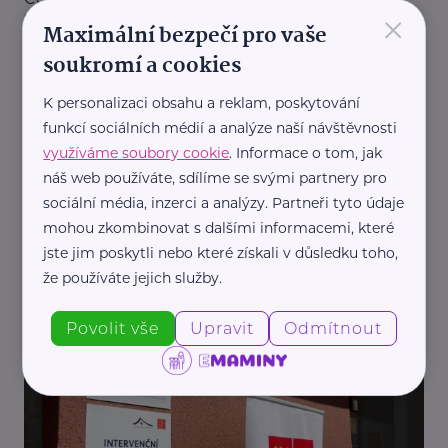
×
systémem otevřel Zlínský kraj
Maximální bezpečí pro vaše
Krizová situace
Podpora a pomoc
Rodina
soukromí a cookies
K personalizaci obsahu a reklam, poskytování
funkcí sociálních médií a analýze naší návštěvnosti
využíváme soubory cookie
. Informace o tom, jak
náš web používáte, sdílíme se svými partnery pro
sociální média, inzerci a analýzy. Partneři tyto údaje
mohou zkombinovat s dalšími informacemi, které
Moravskoslezský kraj
jste jim poskytli nebo které získali v důsledku toho,
Děti potřebují pomoc včas. Moravskoslezský kraj
že používáte jejich služby.
otevírá nové centrum a investuje do prevence
Povolit vše
Upravit
Odmítnout
Děti
Dospívání
Krizová situace
Podpora a pomoc
Rodina