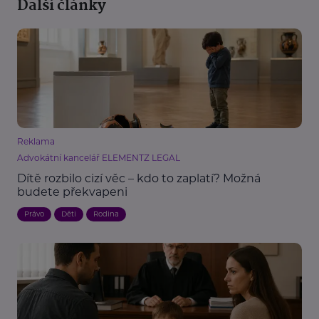
Další články
Reklama
Advokátní kancelář ELEMENTZ LEGAL
Dítě rozbilo cizí věc – kdo to zaplatí? Možná
budete překvapeni
Právo
Děti
Rodina