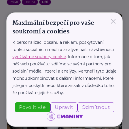
Právo
Rodina
Děti
×
Maximální bezpečí pro vaše
soukromí a cookies
K personalizaci obsahu a reklam, poskytování
funkcí sociálních médií a analýze naší návštěvnosti
využíváme soubory cookie
. Informace o tom, jak
Reklama
náš web používáte, sdílíme se svými partnery pro
Advokátní kancelář ELEMENTZ LEGAL
sociální média, inzerci a analýzy. Partneři tyto údaje
Manžel prodal byt bez vašeho souhlasu? Ještě
mohou zkombinovat s dalšími informacemi, které
nemusíte přijít o nic
jste jim poskytli nebo které získali v důsledku toho,
Právo
Vztahy
Komunikace
že používáte jejich služby.
Povolit vše
Upravit
Odmítnout