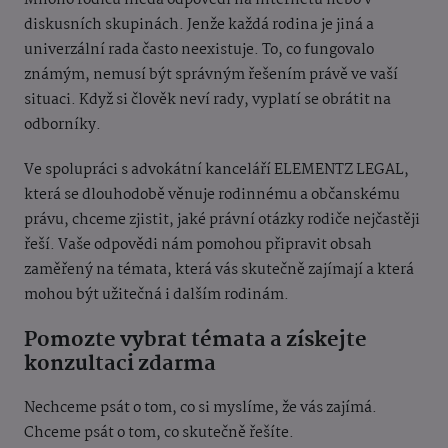
Mnoho rodičů hledá odpovědi na internetu nebo v
diskusních skupinách. Jenže každá rodina je jiná a
univerzální rada často neexistuje. To, co fungovalo
známým, nemusí být správným řešením právě ve vaší
situaci. Když si člověk neví rady, vyplatí se obrátit na
odborníky.
Ve spolupráci s advokátní kanceláří ELEMENTZ LEGAL,
která se dlouhodobě věnuje rodinnému a občanskému
právu, chceme zjistit, jaké právní otázky rodiče nejčastěji
řeší. Vaše odpovědi nám pomohou připravit obsah
zaměřený na témata, která vás skutečně zajímají a která
mohou být užitečná i dalším rodinám.
Pomozte vybrat témata a získejte
konzultaci zdarma
Nechceme psát o tom, co si myslíme, že vás zajímá.
Chceme psát o tom, co skutečně řešíte.