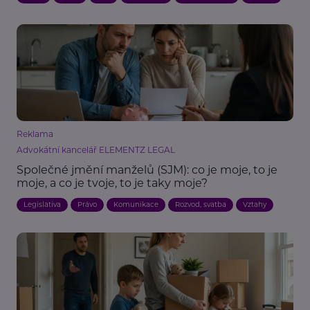
Reklama
Advokátní kancelář ELEMENTZ LEGAL
Společné jmění manželů (SJM): co je moje, to je
moje, a co je tvoje, to je taky moje?
Legislativa
Právo
Komunikace
Rozvod, svatba
Vztahy