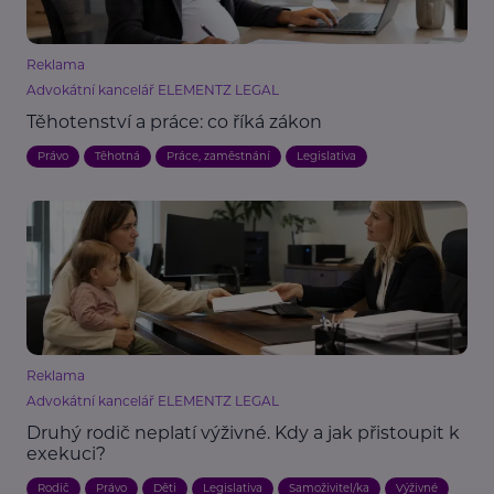
Reklama
Advokátní kancelář ELEMENTZ LEGAL
Těhotenství a práce: co říká zákon
Právo
Těhotná
Práce, zaměstnání
Legislativa
Reklama
Advokátní kancelář ELEMENTZ LEGAL
Druhý rodič neplatí výživné. Kdy a jak přistoupit k
exekuci?
Rodič
Právo
Děti
Legislativa
Samoživitel/ka
Výživné