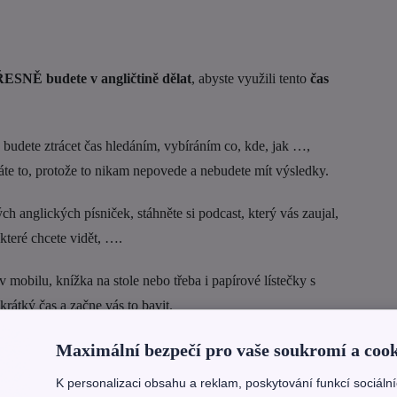
ŘESNĚ budete v angličtině dělat
, abyste využili tento
čas
 budete ztrácet čas hledáním, vybíráním co, kde, jak …,
áte to, protože to nikam nepovede a nebudete mít výsledky.
ých anglických písniček, stáhněte si podcast, který vás zaujal,
 které chcete vidět, ….
 v mobilu, knížka na stole nebo třeba i papírové lístečky s
rátký čas a začne vás to bavit.
Maximální bezpečí pro vaše soukromí a cook
nu připomínat každý den. Mějte ji stále na očích. A vybírejte
K personalizaci obsahu a reklam, poskytování funkcí sociáln