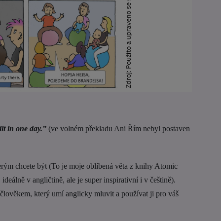
lt in one day.”
(ve volném překladu Ani Řím nebyl postaven
erým chcete být (To je moje oblíbená věta z knihy Atomic
eálně v angličtině, ale je super inspirativní i v češtině).
 člověkem, který umí anglicky mluvit a používat ji pro váš