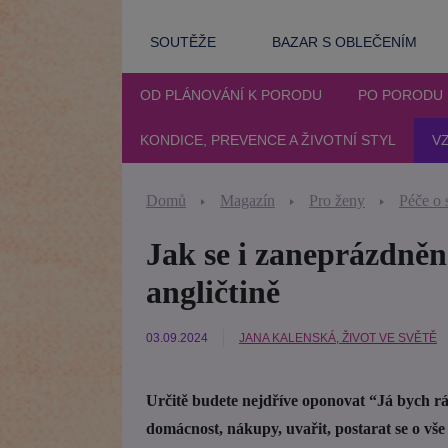
SOUTĚŽE
BAZAR S OBLEČENÍM
OD PLÁNOVÁNÍ K PORODU
PO PORODU
KONDICE, PREVENCE A ŽIVOTNÍ STYL
VZ
Domů
Magazín
Pro ženy
Péče o 
Jak se i zaneprázdně
angličtině
03.09.2024
JANA KALENSKÁ, ŽIVOT VE SVĚTĚ
Určitě budete nejdříve oponovat “Já bych rá
domácnost, nákupy, uvařit, postarat se o vše