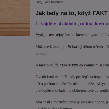
Zdroj: Jana Kalenská
Jak tedy na to, když FAKT
1. Najděte si aktivitu, rutinu, kter
Využijte ten stejný čas, ke kterému byste mohli a
Můžeme k tomu použít krásný idiom (rčení) -
“
ranou.)
A taky platí, že
“Every little bit counts.”
(Každá 
Uvedu konkrétní příklady pro lepší uchopení: n
něco poslouchat, čekáte někde - můžete si rychl
překlopíte si ovládání mobilu/počítače do anglič
Možností a možných chvil je přes den hodně, jen 
když je to třeba 5 minut.