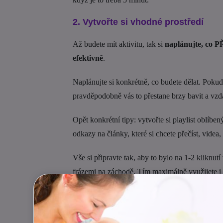
2. Vytvořte si vhodné prostředí
Až budete mít aktivitu, tak si
naplánujte, co P
efektivně
.
Naplánujte si konkrétně, co budete dělat. Pokud
pravděpodobně vás to přestane brzy bavit a vzd
Opět konkrétní tipy: vytvořte si playlist oblíben
odkazy na články, které si chcete přečíst, videa,
Vše si připravte tak, aby to bylo na 1-2 kliknutí
frázemi na záchodě. Tím maximálně využijete i k
Připravte si prostředí
, které vám bude angličti
si to, co vás baví.