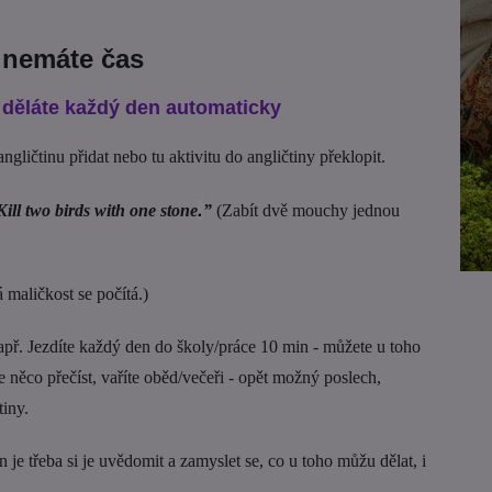
 nemáte čas
ou děláte každý den automaticky
ngličtinu přidat nebo tu aktivitu do angličtiny překlopit.
.
Kill two birds with one stone
”
(Zabít dvě mouchy jednou
maličkost se počítá.)
apř. Jezdíte každý den do školy/práce 10 min - můžete u toho
e něco přečíst, vaříte oběd/večeři - opět možný poslech,
tiny.
je třeba si je uvědomit a zamyslet se, co u toho můžu dělat, i