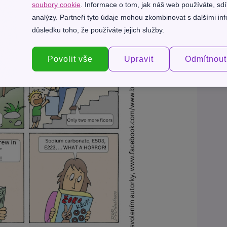
soubory cookie
. Informace o tom, jak náš web používáte, sdí
 when you are having fun.”
(Čas letí, když vás to baví.)
analýzy. Partneři tyto údaje mohou zkombinovat s dalšími info
důsledku toho, že používáte jejich služby.
Povolit vše
Upravit
Odmítnout