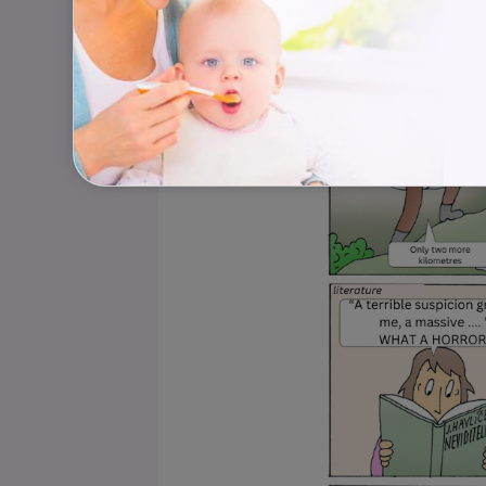
Příhodný anglický idiom k tomu je
“Time flies