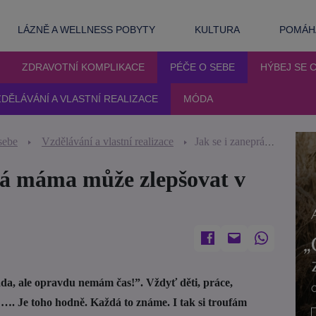
LÁZNĚ A WELLNESS POBYTY
KULTURA
POMÁHA
ZDRAVOTNÍ KOMPLIKACE
PÉČE O SEBE
HÝBEJ SE 
DĚLÁVÁNÍ A VLASTNÍ REALIZACE
MÓDA
sebe
Vzdělávání a vlastní realizace
Jak se i zaneprázdněná máma může zlepšovat v angličtině
ná máma může zlepšovat v
da, ale opravdu nemám čas!”. Vždyť děti, práce,
 …. Je toho hodně. Každá to známe. I tak si troufám