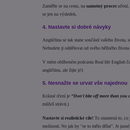
Zaměřte se na cestu, na
samotný proces
učení, 
se jen na výsledek.
4. Nastavte si dobré návyky
Angličtina se tak stane součástí vašeho života,
Nebudete ji oddělovat od svého běžného života a 
V mém oblíbeném podcastu Real life English ča
angličtinu, ale žijte ji!)
5. Nesnažte se urvat vše najednou
Krásné rčení je
“Don't bite off more than you
můžeš strávit.)
Nastavte si realistické cíle!
To znamená to, co je
možnosti. Ne jak by “se to mělo dělat”. Je jas