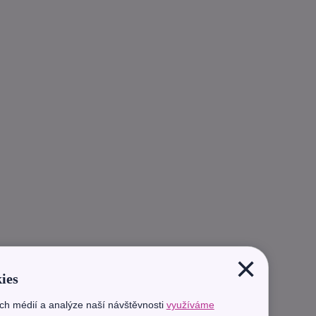
×
ies
ích médií a analýze naší návštěvnosti
využíváme