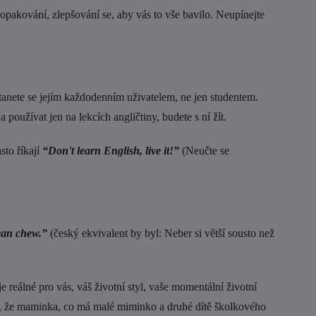
opakování, zlepšování se, aby vás to vše bavilo. Neupínejte
 stanete se jejím každodenním uživatelem, ne jen studentem.
používat jen na lekcích angličtiny, budete s ní žít.
sto říkají
“Don't learn English, live it!”
(Neučte se
 can chew.”
(český ekvivalent by byl: Neber si větší sousto než
 reálné pro vás, váš životní styl, vaše momentální životní
né, že maminka, co má malé miminko a druhé dítě školkového