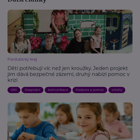
Pardubický kraj
Děti potřebují víc než jen kroužky. Jeden projekt
jim dává bezpečné zázemí, druhý nabízí pomoc v
krizi
Děti
Dospívání
Komunikace
Podpora a pomoc
Vztahy