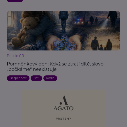
Policie ČR
Pomněnkový den: Když se ztratí dítě, slovo
„počkáme“ neexistuje
Bezpečnost
Děti
Rodič