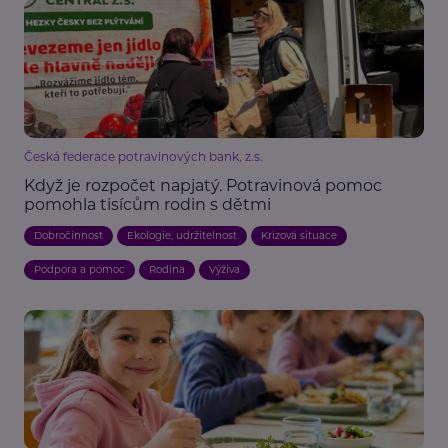
Česká federace potravinových bank, z.s.
Když je rozpočet napjatý. Potravinová pomoc
pomohla tisícům rodin s dětmi
Dobročinnost
Ekologie, udržitelnost
Krizová situace
Podpora a pomoc
Rodina
Výživa