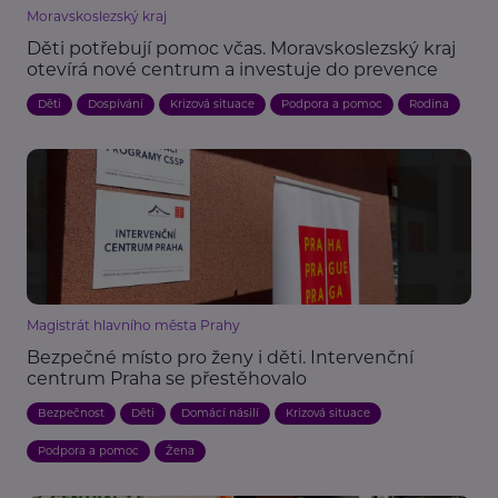
Moravskoslezský kraj
Děti potřebují pomoc včas. Moravskoslezský kraj
otevírá nové centrum a investuje do prevence
Děti
Dospívání
Krizová situace
Podpora a pomoc
Rodina
Magistrát hlavního města Prahy
Bezpečné místo pro ženy i děti. Intervenční
centrum Praha se přestěhovalo
Bezpečnost
Děti
Domácí násilí
Krizová situace
Podpora a pomoc
Žena