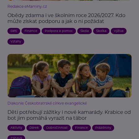
Redakce eMaminy.cz
Obědy zdarma i ve školním roce 2026/2027. Kdo
může získat podporu a jak o ni požádat
Děti
Finance
Podpora a pomoc
Škola
Školka
Výživa
Vztahy
Diakonie Českobratrské církve evangelické
Děti potřebují zážitky i nové kamarády. Krabice od
bot jim pomáhá vyrazit na tábor
Aktivity
Dárek
Dobročinnost
Finance
Prázdniny
Zábava