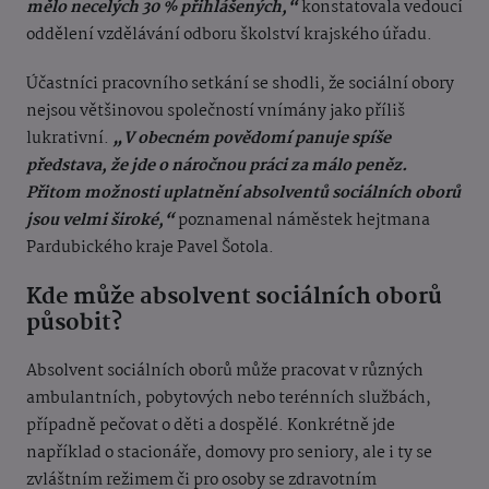
mělo necelých 30 % přihlášených,“
konstatovala vedoucí
oddělení vzdělávání odboru školství krajského úřadu.
Účastníci pracovního setkání se shodli, že sociální obory
nejsou většinovou společností vnímány jako příliš
lukrativní.
„V obecném povědomí panuje spíše
představa, že jde o náročnou práci za málo peněz.
Přitom možnosti uplatnění absolventů sociálních oborů
jsou velmi široké,“
poznamenal náměstek hejtmana
Pardubického kraje Pavel Šotola.
Kde může absolvent sociálních oborů
působit?
Absolvent sociálních oborů může pracovat v různých
ambulantních, pobytových nebo terénních službách,
případně pečovat o děti a dospělé. Konkrétně jde
například o stacionáře, domovy pro seniory, ale i ty se
zvláštním režimem či pro osoby se zdravotním