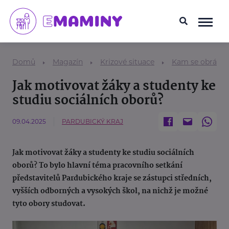
Domů
Magazín
Krizové situace
Kam se obrátit
Jak motivovat žáky a studenty ke
studiu sociálních oborů?
09.04.2025
PARDUBICKÝ KRAJ
Jak motivovat žáky a studenty ke studiu sociálních
oborů? To bylo hlavní téma pracovního setkání
představitelů Pardubického kraje se zástupci středních,
vyšších odborných a vysokých škol, na nichž je možné
tyto obory studovat.