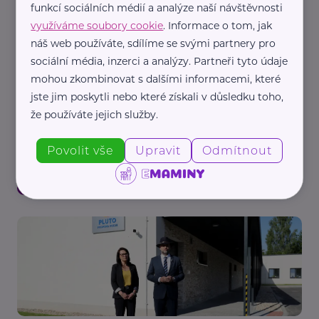
funkcí sociálních médií a analýze naší návštěvnosti
využíváme soubory cookie
. Informace o tom, jak
náš web používáte, sdílíme se svými partnery pro
sociální média, inzerci a analýzy. Partneři tyto údaje
mohou zkombinovat s dalšími informacemi, které
jste jim poskytli nebo které získali v důsledku toho,
že používáte jejich služby.
Zlínský kraj
Lidem v obtížné životní situaci pomůže nové
Povolit vše
Upravit
Odmítnout
Centrum Žluté dveře. Průvodce sociálním
systémem otevřel Zlínský kraj
Krizová situace
Podpora a pomoc
Rodina