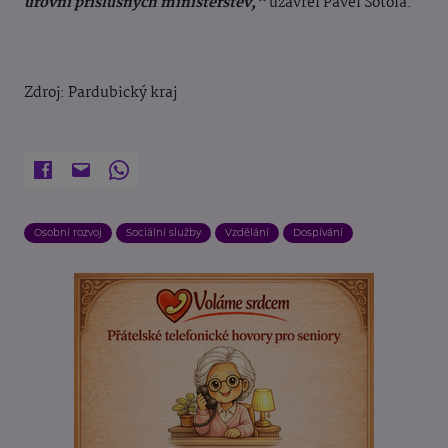
úrovni příslušných ministerstev,“
uzavřel Pavel Šotola.
Zdroj: Pardubický kraj
Osobní rozvoj
Sociální služby
Vzdělání
Dospívání