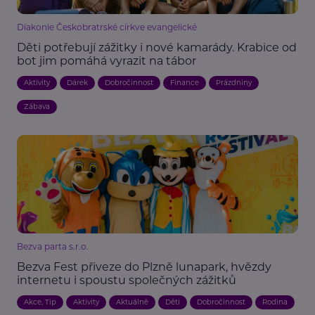
Diakonie Českobratrské církve evangelické
Děti potřebují zážitky i nové kamarády. Krabice od
bot jim pomáhá vyrazit na tábor
Aktivity
Dárek
Dobročinnost
Finance
Prázdniny
Zábava
Bezva parta s.r.o.
Bezva Fest přiveze do Plzně lunapark, hvězdy
internetu i spoustu společných zážitků
Akce, Tip
Aktivity
Aktuálně
Děti
Dobročinnost
Rodina