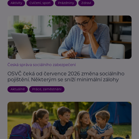
Aktivity
Cvičení, sport
Prázdniny
Zdraví
Česká správa sociálního zabezpečení
OSVČ čeká od července 2026 změna sociálního
pojištění. Některým se sníží minimální zálohy
Aktuálně
Práce, zaměstnání