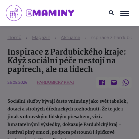
Domů
Magazín
Aktuálně
Inspirace z Pardubickéh
Inspirace z Pardubického kraje:
Když sociální péče nestojí na
papírech, ale na lidech
26.05.2026
PARDUBICKÝ KRAJ
Sociální služby bývají často vnímány jako svět tabulek,
dotací a strohých úřednických rozhodnutí. Že to jde i
jinak s obrovským lidským přesahem, vizí a
hmatatelnými výsledky, dokazuje Pardubický kraj -
festival plný emocí, podpora pěstounů i špičkové