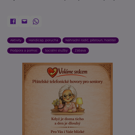
Aktivity
Handicap, porucha
Náhradní rodič, pěstoun, hostitel
Podpora a pomoc
Sociální služby
Zábava