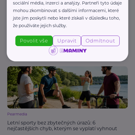
sociální média, inzerci a analýzy. Partneři tyto údaje
mohou zkombinovat s dalšími informacemi, které
jste jim poskytli nebo které získali v důsledku toho,
že používáte jejich služby.
Státní fond životního prostředí ČR
Chcete nižší účty za energie? Nová zelená
Povolit vše
Upravit
Odmítnout
úsporám opět přijímá žádosti
Aktuálně
Bydlení, domácnost
Dotace
Rodina
Pearmedia
Letní sporty bez zbytečných úrazů: 6
nejčastějších chyb, kterým se vyplatí vyhnout