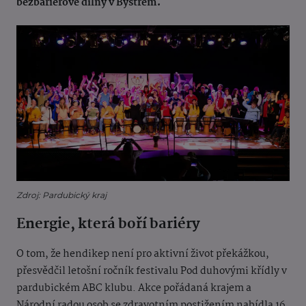
bezbariérové dílny v Bystrém.
Zdroj: Pardubický kraj
Energie, která boří bariéry
O tom, že hendikep není pro aktivní život překážkou,
přesvědčil letošní ročník festivalu Pod duhovými křídly v
pardubickém ABC klubu. Akce pořádaná krajem a
Národní radou osob se zdravotním postižením nabídla 16