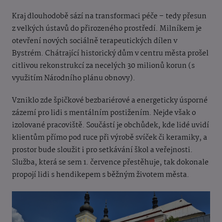
Kraj dlouhodobě sází na transformaci péče – tedy přesun
z velkých ústavů do přirozeného prostředí. Milníkem je
otevření nových sociálně terapeutických dílen v
Bystrém. Chátrající historický dům v centru města prošel
citlivou rekonstrukcí za necelých 30 milionů korun (s
využitím Národního plánu obnovy).
Vzniklo zde špičkové bezbariérové a energeticky úsporné
zázemí pro lidi s mentálním postižením. Nejde však o
izolované pracoviště. Součástí je obchůdek, kde lidé uvidí
klientům přímo pod ruce při výrobě svíček či keramiky, a
prostor bude sloužit i pro setkávání škol a veřejnosti.
Služba, která se sem 1. července přestěhuje, tak dokonale
propojí lidi s hendikepem s běžným životem města.