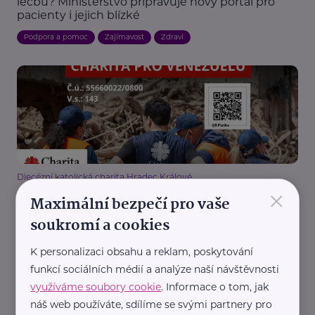
léčbu? Ministerstvo připravuje nový portál pro
pacienty i jejich blízké
Podpora a pomoc
Zajímavost
Zdraví
Diecézní katolická charita Hradec Králové
×
Venezuela po ničivém zemětřesení potřebuje
Maximální bezpečí pro vaše
pomoc. Charita Česká republika vyhlásila
soukromí a cookies
veřejnou sbírku
Aktuálně
Dobročinnost
Podpora a pomoc
K personalizaci obsahu a reklam, poskytování
funkcí sociálních médií a analýze naší návštěvnosti
využíváme soubory cookie
. Informace o tom, jak
náš web používáte, sdílíme se svými partnery pro