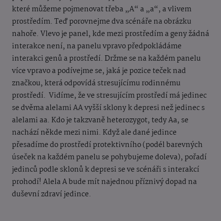
které můžeme pojmenovat třeba „A“ a „a“, a vlivem
prostředím. Teď porovnejme dva scénáře na obrázku
nahoře. Vlevo je panel, kde mezi prostředím a geny žádná
interakce není, na panelu vpravo předpokládáme
interakci genů a prostředí. Držme se na každém panelu
více vpravo a podívejme se, jaká je pozice teček nad
značkou, která odpovídá stresujícímu rodinnému
prostředí. Vidíme, že ve stresujícím prostředí má jedinec
se dvěma alelami AA vyšší sklony k depresi než jedinec s
alelami aa. Kdo je takzvaně heterozygot, tedy Aa, se
nachází někde mezi nimi. Když ale dané jedince
přesadíme do prostředí protektivního (podél barevných
úseček na každém panelu se pohybujeme doleva), pořadí
jedinců podle sklonů k depresi se ve scénáři s interakcí
prohodí! Alela A bude mít najednou příznivý dopad na
duševní zdraví jedince.