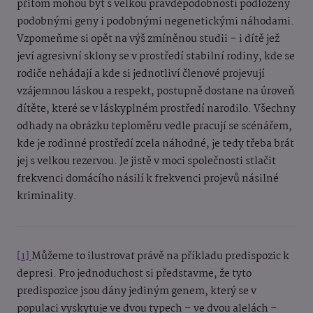
přitom mohou být s velkou pravděpodobností podloženy
podobnými geny i podobnými negenetickými náhodami.
Vzpomeňme si opět na výš zmíněnou studii – i dítě jež
jeví agresivní sklony se v prostředí stabilní rodiny, kde se
rodiče nehádají a kde si jednotliví členové projevují
vzájemnou láskou a respekt, postupně dostane na úroveň
dítěte, které se v láskyplném prostředí narodilo. Všechny
odhady na obrázku teploměru vedle pracují se scénářem,
kde je rodinné prostředí zcela náhodné, je tedy třeba brát
jej s velkou rezervou. Je jistě v moci společnosti stlačit
frekvenci domácího násilí k frekvenci projevů násilné
kriminality.
[1]
Můžeme to ilustrovat právě na příkladu predispozic k
depresi. Pro jednoduchost si představme, že tyto
predispozice jsou dány jediným genem, který se v
populaci vyskytuje ve dvou typech – ve dvou alelách –