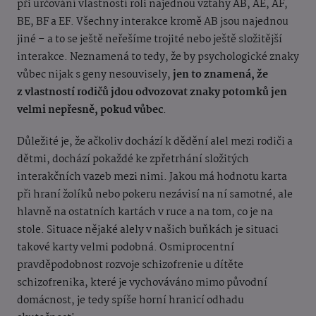
při určování vlastností roli najednou vztahy AB, AE, AF,
BE, BF a EF. Všechny interakce kromě AB jsou najednou
jiné – a to se ještě neřešíme trojité nebo ještě složitější
interakce. Neznamená to tedy, že by psychologické znaky
vůbec nijak s geny nesouvisely,
jen to znamená, že
z vlastností rodičů jdou odvozovat znaky potomků jen
velmi nepřesně, pokud vůbec
.
Důležité je, že ačkoliv dochází k dědění alel mezi rodiči a
dětmi, dochází pokaždé ke zpřetrhání složitých
interakčních vazeb mezi nimi. Jakou má hodnotu karta
při hraní žolíků nebo pokeru nezávisí na ní samotné, ale
hlavně na ostatních kartách v ruce a na tom, co je na
stole. Situace nějaké alely v našich buňkách je situaci
takové karty velmi podobná. Osmiprocentní
pravděpodobnost rozvoje schizofrenie u dítěte
schizofrenika, které je vychováváno mimo původní
domácnost, je tedy spíše horní hranicí odhadu