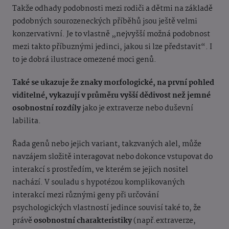
Takže odhady podobnosti mezi rodiči a dětmi na základě
podobných sourozeneckých příběhů jsou ještě velmi
konzervativní. Je to vlastně „nejvyšší možná podobnost
mezi takto příbuznými jedinci, jakou si lze představit“. I
to je dobrá ilustrace omezené moci genů.
Také se ukazuje že znaky morfologické, na první pohled
viditelné, vykazují v průměru vyšší dědivost než jemné
osobnostní rozdíly
jako je extraverze nebo duševní
labilita.
Řada genů nebo jejich variant, takzvaných alel, může
navzájem složitě interagovat nebo dokonce vstupovat do
interakcí s prostředím, ve kterém se jejich nositel
nachází. V souladu s hypotézou komplikovaných
interakcí mezi různými geny při určování
psychologických vlastností jedince souvisí také to, že
právě
osobnostní charakteristiky
(např.extraverze,