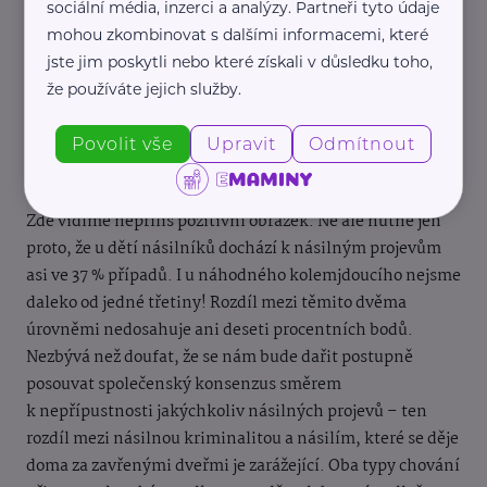
sociální média, inzerci a analýzy. Partneři tyto údaje
mohou zkombinovat s dalšími informacemi, které
jste jim poskytli nebo které získali v důsledku toho,
že používáte jejich služby.
Povolit vše
Upravit
Odmítnout
Zde vidíme nepříliš pozitivní obrázek. Ne ale nutně jen
proto, že u dětí násilníků dochází k násilným projevům
asi ve 37 % případů. I u náhodného kolemjdoucího nejsme
daleko od jedné třetiny! Rozdíl mezi těmito dvěma
úrovněmi nedosahuje ani deseti procentních bodů.
Nezbývá než doufat, že se nám bude dařit postupně
posouvat společenský konsenzus směrem
k nepřípustnosti jakýchkoliv násilných projevů – ten
rozdíl mezi násilnou kriminalitou a násilím, které se děje
doma za zavřenými dveřmi je zarážející. Oba typy chování