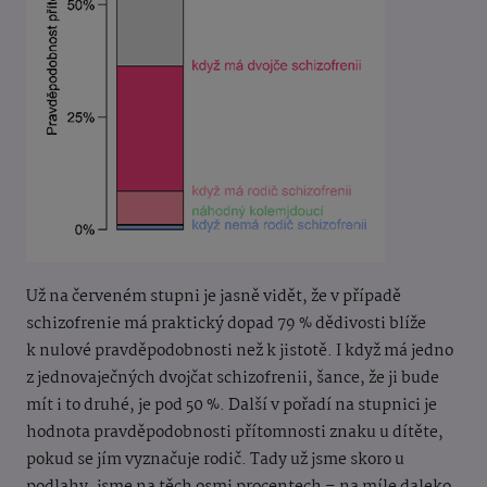
Už na červeném stupni je jasně vidět, že v případě
schizofrenie má praktický dopad 79 % dědivosti blíže
k nulové pravděpodobnosti než k jistotě. I když má jedno
z jednovaječných dvojčat schizofrenii, šance, že ji bude
mít i to druhé, je pod 50 %. Další v pořadí na stupnici je
hodnota pravděpodobnosti přítomnosti znaku u dítěte,
pokud se jím vyznačuje rodič. Tady už jsme skoro u