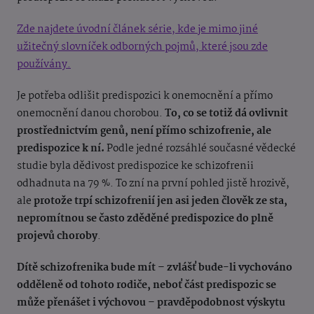
Zde najdete úvodní článek série, kde je mimo jiné
užitečný slovníček odborných pojmů, které jsou zde
používány.
Je potřeba odlišit predispozici k onemocnění a přímo
onemocnění danou chorobou.
To, co se totiž dá ovlivnit
prostřednictvím genů, není přímo schizofrenie, ale
predispozice k ní.
Podle jedné rozsáhlé současné vědecké
studie byla dědivost predispozice ke schizofrenii
odhadnuta na 79 %. To zní na první pohled jistě hrozivě,
ale
protože trpí schizofrenií jen asi jeden člověk ze sta,
nepromítnou se často zděděné predispozice do plně
projevů choroby
.
Dítě schizofrenika bude mít – zvlášť bude-li vychováno
odděleně od tohoto rodiče, neboť část predispozic se
může přenášet i výchovou – pravděpodobnost výskytu