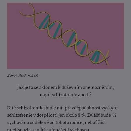
Zdroj: Rodinná siť
Jak je to se sklonem k duševním onemocněním,
např. schizofrenie apod.?
Dítě schizofrenika bude mít pravděpodobnost výskytu
schizofrenie v dospělosti jen okolo 8 %. Zvlášť bude-li
vychováno odděleně od tohoto rodiče, neboť část
predispozic se může přenášet i výchovou.