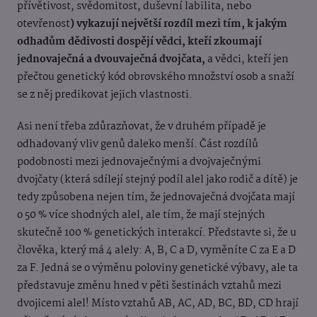
přívětivost, svědomitost, duševní labilita, nebo
otevřenost
) vykazují největší rozdíl mezi tím, k jakým
odhadům dědivosti dospějí vědci, kteří zkoumají
jednovaječná a dvouvaječná dvojčata,
a vědci, kteří jen
přečtou genetický kód obrovského množství osob a snaží
se z něj predikovat jejich vlastnosti.
Asi není třeba zdůrazňovat, že v druhém případě je
odhadovaný vliv genů daleko menší. Část rozdílů
podobnosti mezi jednovaječnými a dvojvaječnými
dvojčaty (která sdílejí stejný podíl alel jako rodič a dítě) je
tedy způsobena nejen tím, že jednovaječná dvojčata mají
o 50 % více shodných alel, ale tím, že mají stejných
skutečně 100 % genetických interakcí. Představte si, že u
člověka, který má 4 alely: A, B, C a D, vyměníte C za E a D
za F. Jedná se o výměnu poloviny genetické výbavy, ale ta
představuje změnu hned v pěti šestinách vztahů mezi
dvojicemi alel! Místo vztahů AB, AC, AD, BC, BD, CD hrají