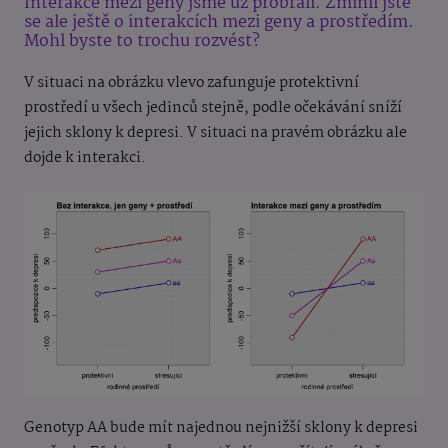
Interakce mezi geny jsme už probrali. Zmínil jste
se ale ještě o interakcích mezi geny a prostředím.
Mohl byste to trochu rozvést?
V situaci na obrázku vlevo zafunguje protektivní
prostředí u všech jedinců stejně, podle očekávání sníží
jejich sklony k depresi. V situaci na pravém obrázku ale
dojde k interakci.
Genotyp AA bude mít najednou nejnižší sklony k depresi