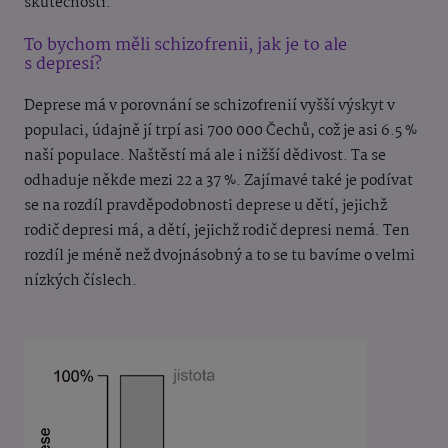
skutečnosti.
To bychom měli schizofrenii, jak je to ale
s depresí?
Deprese má v porovnání se schizofrenií vyšší výskyt v
populaci, údajně jí trpí asi 700 000 Čechů, což je asi 6.5 %
naší populace. Naštěstí má ale i nižší dědivost. Ta se
odhaduje někde mezi 22 a 37 %. Zajímavé také je podívat
se na rozdíl pravděpodobnosti deprese u dětí, jejichž
rodič depresi má, a dětí, jejichž rodič depresi nemá. Ten
rozdíl je méně než dvojnásobný a to se tu bavíme o velmi
nízkých číslech.