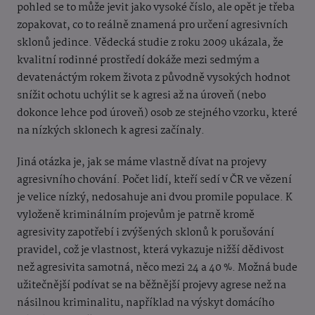
pohled se to může jevit jako vysoké číslo, ale opět je třeba
zopakovat, co to reálně znamená pro určení agresivních
sklonů jedince. Vědecká studie z roku 2009 ukázala, že
kvalitní rodinné prostředí dokáže mezi sedmým a
devatenáctým rokem života z původně vysokých hodnot
snížit ochotu uchýlit se k agresi až na úroveň (nebo
dokonce lehce pod úroveň) osob ze stejného vzorku, které
na nízkých sklonech k agresi začínaly.
Jiná otázka je, jak se máme vlastně dívat na projevy
agresivního chování. Počet lidí, kteří sedí v ČR ve vězení
je velice nízký, nedosahuje ani dvou promile populace. K
vyloženě kriminálním projevům je patrně kromě
agresivity zapotřebí i zvýšených sklonů k porušování
pravidel, což je vlastnost, která vykazuje nižší dědivost
než agresivita samotná, něco mezi 24 a 40 %. Možná bude
užitečnější podívat se na běžnější projevy agrese než na
násilnou kriminalitu, například na výskyt domácího