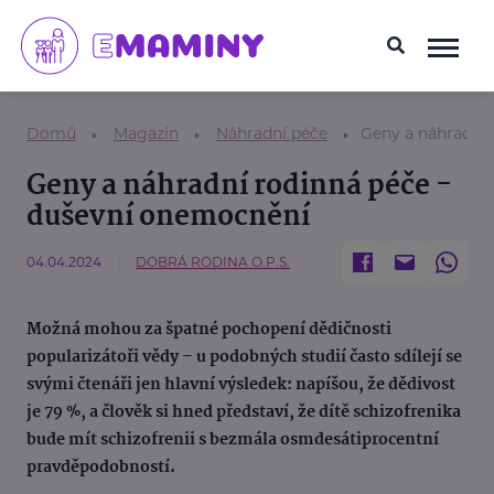
Domů
Magazín
Náhradní péče
Geny a náhradní 
Geny a náhradní rodinná péče -
duševní onemocnění
04.04.2024
DOBRÁ RODINA O.P.S.
Možná mohou za špatné pochopení dědičnosti
popularizátoři vědy – u podobných studií často sdílejí se
svými čtenáři jen hlavní výsledek: napíšou, že dědivost
je 79 %, a člověk si hned představí, že dítě schizofrenika
bude mít schizofrenii s bezmála osmdesátiprocentní
pravděpodobností.