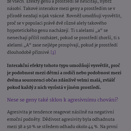
ze všech. Efekty genů a prostředí se nesčítají, nýbrž
násobí. Takové interakce mezi geny a prostředím se v
přírodě nezdají nijak vzácné. Rovněž umožňují vysvětlit,
proč se v populaci právě dvě různé alely takového
hypotetického genu nacházejí. Ti s alelami „a“ se
nenechají příliš rozházet, pokud se prostředí zhorší, ti s
alelami „A“ zase nejlépe prospívají, pokud je prostředí
dlouhodobě příznivé.
[1]
Interakční efekty tohoto typu umožňují vysvětlit, proč
je podobnost mezi dětmi a rodiči nebo podobnost mezi
dvěma sourozenci občas zdánlivě velmi malá, zvlášť
pokud každý z nich vyrůstá v jiném prostředí.
Nese se geny také sklon k agresivnímu chování?
Agresivita je tendence reagovat násilně na negativní
emoční podněty. Dědivost agresivity byla odhadnuta
mezi 38 a 50 % se středem odhadu okolo 44 %. Na první