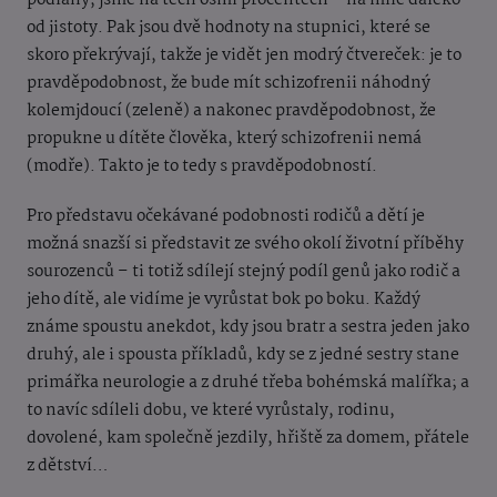
podlahy, jsme na těch osmi procentech – na míle daleko
od jistoty. Pak jsou dvě hodnoty na stupnici, které se
skoro překrývají, takže je vidět jen modrý čtvereček: je to
pravděpodobnost, že bude mít schizofrenii náhodný
kolemjdoucí (zeleně) a nakonec pravděpodobnost, že
propukne u dítěte člověka, který schizofrenii nemá
(modře). Takto je to tedy s pravděpodobností.
Pro představu očekávané podobnosti rodičů a dětí je
možná snazší si představit ze svého okolí životní příběhy
sourozenců – ti totiž sdílejí stejný podíl genů jako rodič a
jeho dítě, ale vidíme je vyrůstat bok po boku. Každý
známe spoustu anekdot, kdy jsou bratr a sestra jeden jako
druhý, ale i spousta příkladů, kdy se z jedné sestry stane
primářka neurologie a z druhé třeba bohémská malířka; a
to navíc sdíleli dobu, ve které vyrůstaly, rodinu,
dovolené, kam společně jezdily, hřiště za domem, přátele
z dětství…