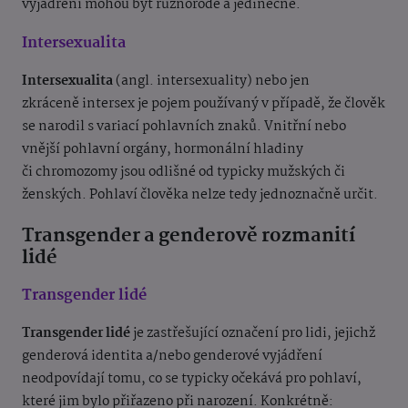
vyjádření mohou být různorodé a jedinečné.
Intersexualita
Intersexualita
(angl. intersexuality) nebo jen
zkráceně intersex je pojem používaný v případě, že člověk
se narodil s variací pohlavních znaků. Vnitřní nebo
vnější pohlavní orgány, hormonální hladiny
či chromozomy jsou odlišné od typicky mužských či
ženských. Pohlaví člověka nelze tedy jednoznačně určit.
Transgender a genderově rozmanití
lidé
Transgender lidé
Transgender lidé
je zastřešující označení pro lidi, jejichž
genderová identita a/nebo genderové vyjádření
neodpovídají tomu, co se typicky očekává pro pohlaví,
které jim bylo přiřazeno při narození. Konkrétně: