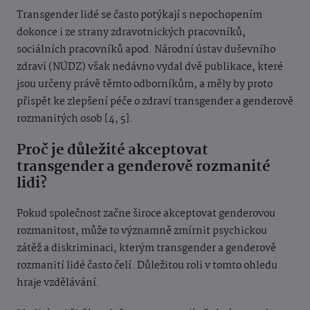
Transgender lidé se často potýkají s nepochopením
dokonce i ze strany zdravotnických pracovníků,
sociálních pracovníků apod. Národní ústav duševního
zdraví (NÚDZ) však nedávno vydal dvě publikace, které
jsou určeny právě těmto odborníkům, a měly by proto
přispět ke zlepšení péče o zdraví transgender a genderově
rozmanitých osob [4, 5].
Proč je důležité akceptovat
transgender a genderově rozmanité
lidi?
Pokud společnost začne široce akceptovat genderovou
rozmanitost, může to významně zmírnit psychickou
zátěž a diskriminaci, kterým transgender a genderově
rozmanití lidé často čelí. Důležitou roli v tomto ohledu
hraje vzdělávání.