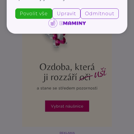
Povolit vše
Upravit
Odmítnout
REKLAMA