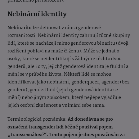
přiřazeného při narození).
Nebinární identity
Nebinaritu
lze definovat v rámci genderové
rozmanitosti. Nebinární identity zahrnují různé skupiny
lidí, které se nacházejí mimo genderovou binaritu (dvojí
rozlišení pohlaví na muže či ženu). Může se jednat o
osoby, které se neidentifikují s žádným z těchto dvou
genderů, ale i o ty, jejichž genderová identita je fluidní a
mění se v průběhu života. Někteří lidé se mohou
identifikovat jako nebinární, genderqueer, agender (bez
genderu), genderfluid (jejich genderová identita se
mění) nebo jiným způsobem, který nejlépe vyjadřuje
jejich osobní zkušenost a vnímání sebe sama.
Terminologická poznámka:
Až donedávna se pro
označení transgender lidí běžně používal pojem
„transsexuálové“. Tento pojem je dnes považován za