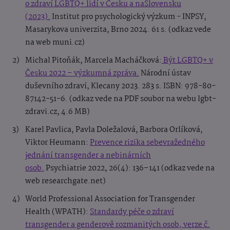
o zdraví LGBTQ+ lidí v Česku a naSlovensku
(2023).
Institut pro psychologický výzkum − INPSY,
Masarykova univerzita, Brno 2024. 61 s. (odkaz vede
na web muni.cz)
Michal Pitoňák, Marcela Macháčková:
Být LGBTQ+ v
Česku 2022 – výzkumná zpráva.
Národní ústav
duševního zdraví, Klecany 2023. 283 s. ISBN: 978-80-
87142-51-6. (odkaz vede na PDF soubor na webu lgbt-
zdravi.cz, 4.6 MB)
Karel Pavlica, Pavla Doležalová, Barbora Orlíková,
Viktor Heumann:
Prevence rizika sebevražedného
jednání transgender a nebinárních
osob.
Psychiatrie 2022, 26(4): 136–141 (odkaz vede na
web researchgate.net)
World Professional Association for Transgender
Health (WPATH):
Standardy péče o zdraví
transgender a genderově rozmanitých osob, verze č.