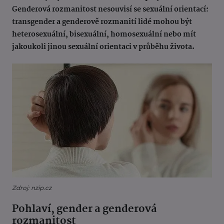
Genderová rozmanitost nesouvisí se sexuální orientací:
transgender a genderově rozmanití lidé mohou být
heterosexuální, bisexuální, homosexuální nebo mít
jakoukoli jinou sexuální orientaci v průběhu života.
Zdroj: nzip.cz
Pohlaví, gender a genderová
rozmanitost