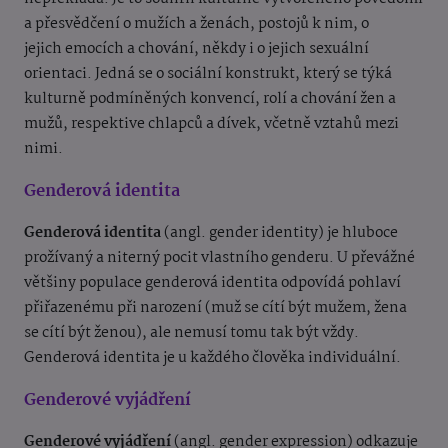
a přesvědčení o mužích a ženách, postojů k nim, o
jejich emocích a chování, někdy i o jejich sexuální
orientaci. Jedná se o sociální konstrukt, který se týká
kulturně podmíněných konvencí, rolí a chování žen a
mužů, respektive chlapců a dívek, včetně vztahů mezi
nimi.
Genderová identita
Genderová identita
(angl. gender identity) je hluboce
prožívaný a niterný pocit vlastního genderu. U převážné
většiny populace genderová identita odpovídá pohlaví
přiřazenému při narození (muž se cítí být mužem, žena
se cítí být ženou), ale nemusí tomu tak být vždy.
Genderová identita je u každého člověka individuální.
Genderové vyjádření
Genderové vyjádření
(angl. gender expression) odkazuje