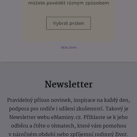
REKLAMA
Newsletter
Pravidelný přísun novinek, inspirace na každý den,
podpora pro rodiče i sdílení zkušeností. Takový je
Newsletter webu eMaminy.cz. Přihlaste se k jeho
odběru a čtěte o tématech, které vám pomohou
v náročném období nebo zpříjemní rodinný život.