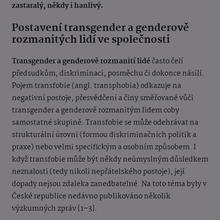
zastaralý, někdy i hanlivý.
Postavení transgender a genderově
rozmanitých lidí ve společnosti
Transgender a genderově rozmanití lidé
často čelí
předsudkům, diskriminaci, posměchu či dokonce násilí.
Pojem transfobie (angl. transphobia) odkazuje na
negativní postoje, přesvědčení a činy směřované vůči
transgender a genderově rozmanitým lidem coby
samostatné skupině. Transfobie se může odehrávat na
strukturální úrovni (formou diskriminačních politik a
praxe) nebo velmi specifickým a osobním způsobem. I
když transfobie může být někdy neúmyslným důsledkem
neznalosti (tedy nikoli nepřátelského postoje), její
dopady nejsou zdaleka zanedbatelné. Na toto téma byly v
České republice nedávno publikováno několik
výzkumných zpráv [1–3].