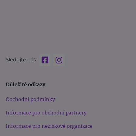
Sledujte nás:
Důležité odkazy
Obchodní podmínky
Informace pro obchodní partnery
Informace pro neziskové organizace