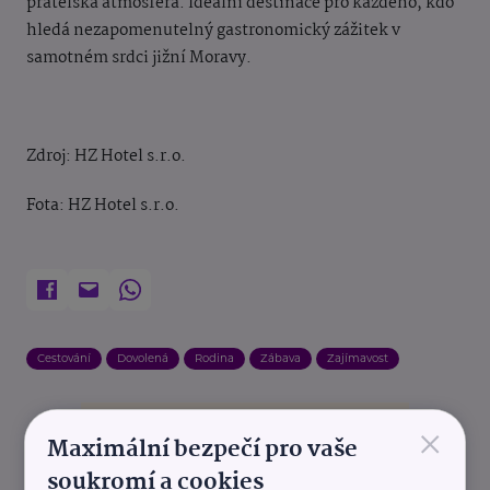
přátelská atmosféra. Ideální destinace pro každého, kdo
hledá nezapomenutelný gastronomický zážitek v
samotném srdci jižní Moravy.
Zdroj: HZ Hotel s.r.o.
Fota: HZ Hotel s.r.o.
Cestování
Dovolená
Rodina
Zábava
Zajímavost
×
Maximální bezpečí pro vaše
soukromí a cookies