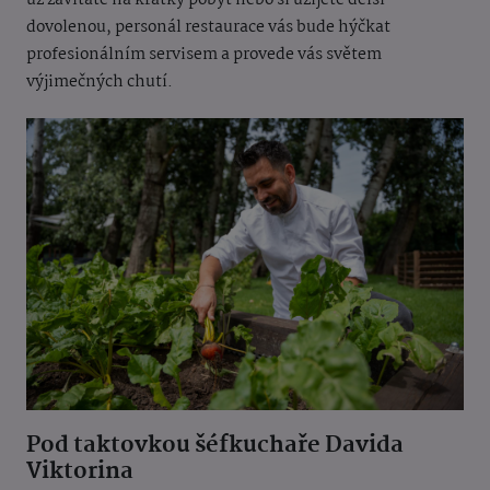
už zavítáte na krátký pobyt nebo si užijete delší
dovolenou, personál restaurace vás bude hýčkat
profesionálním servisem a provede vás světem
výjimečných chutí.
Pod taktovkou šéfkuchaře Davida
Viktorina