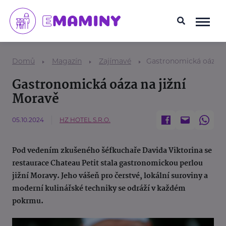
Domů
Magazín
Zajímavé
Gastronomická oáza na
Gastronomická oáza na jižní
Moravě
05.10.2024
HZ HOTEL S.R.O.
Pod vedením zkušeného šéfkuchaře Davida Viktorina se
restaurace Chateau Petit stala gastronomickou perlou
jižní Moravy. Jeho vášeň pro čerstvé, lokální suroviny a
moderní kulinářské techniky se odráží v každém
pokrmu.