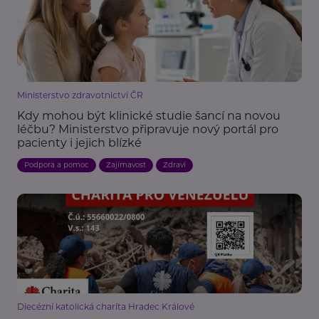
Ministerstvo zdravotnictví ČR
Kdy mohou být klinické studie šancí na novou
léčbu? Ministerstvo připravuje nový portál pro
pacienty i jejich blízké
Podpora a pomoc
Zajímavost
Zdraví
Diecézní katolická charita Hradec Králové