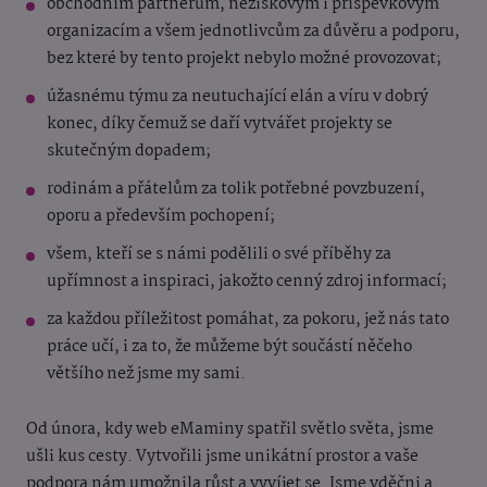
obchodním partnerům, neziskovým i příspěvkovým
organizacím a všem jednotlivcům za důvěru a podporu,
bez které by tento projekt nebylo možné provozovat;
úžasnému týmu za neutuchající elán a víru v dobrý
konec, díky čemuž se daří vytvářet projekty se
skutečným dopadem;
rodinám a přátelům za tolik potřebné povzbuzení,
oporu a především pochopení;
všem, kteří se s námi podělili o své příběhy za
upřímnost a inspiraci, jakožto cenný zdroj informací;
za každou příležitost pomáhat, za pokoru, jež nás tato
práce učí, i za to, že můžeme být součástí něčeho
většího než jsme my sami.
Od února, kdy web eMaminy spatřil světlo světa, jsme
ušli kus cesty. Vytvořili jsme unikátní prostor a vaše
podpora nám umožnila růst a vyvíjet se. Jsme vděčni a