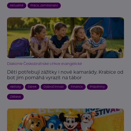
Aktuálně
Práce, zaměstnání
Diakonie Českobratrské církve evangelické
Děti potřebují zážitky i nové kamarády. Krabice od
bot jim pomáhá vyrazit na tábor
Aktivity
Dárek
Dobročinnost
Finance
Prázdniny
Zábava