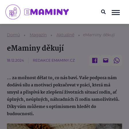
Domů
Magazín
Aktuálně
eMaminy děkují
eMaminy děkují
18.12.2024
REDAKCE EMAMINY.CZ
… za možnost dělat to, co nás baví. Vaše podpora nám
dodává sílu a motivaci pokračovat v práci, která má
smysl a přispívá ke zlepšení životních situací rodin, ať
úplných, neúplných, náhradních či rodin samoživitelů.
Díky vám můžeme s optimismem hledět do
budoucnosti.