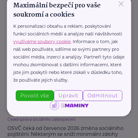
×
Maximální bezpečí pro vaše
soukromí a cookies
K personalizaci obsahu a reklam, poskytování
funkcí sociálních médií a analýze naší návštěvnosti
Pearmedia
využíváme soubory cookie
. Informace o tom, jak
Letní sporty bez zbytečných úrazů: 6
nejčastějších chyb, kterým se vyplatí vyhnout
náš web používáte, sdílíme se svými partnery pro
sociální média, inzerci a analýzy. Partneři tyto údaje
Aktivity
Cvičení, sport
Prázdniny
Zdraví
mohou zkombinovat s dalšími informacemi, které
jste jim poskytli nebo které získali v důsledku toho,
že používáte jejich služby.
Povolit vše
Upravit
Odmítnout
Česká správa sociálního zabezpečení
OSVČ čeká od července 2026 změna sociálního
pojištění. Některým se sníží minimální zálohy