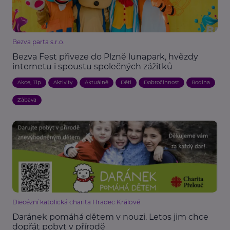
Bezva parta s.r.o.
Bezva Fest přiveze do Plzně lunapark, hvězdy
internetu i spoustu společných zážitků
Akce, Tip
Aktivity
Aktuálně
Děti
Dobročinnost
Rodina
Zábava
Diecézní katolická charita Hradec Králové
Daránek pomáhá dětem v nouzi. Letos jim chce
dopřát pobyt v přírodě