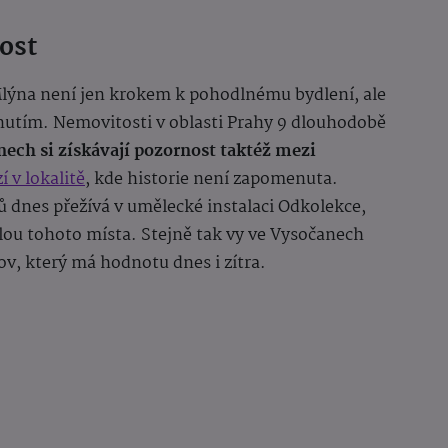
ost
Mlýna není jen krokem k pohodlnému bydlení, ale
tím. Nemovitosti v oblasti Prahy 9 dlouhodobě
nech si získávají pozornost taktéž mezi
í v lokalitě
, kde historie není zapomenuta.
dnes přežívá v umělecké instalaci Odkolekce,
lou tohoto místa. Stejně tak vy ve Vysočanech
v, který má hodnotu dnes i zítra.