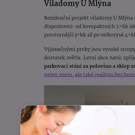
Viladomy U Mlýna
Rezidenční projekt viladomy U Mlýna 
dispozicemi: od kompaktních 2+kk ideá
prostornější 3+kk až po velkorysé 4+k
Výjimečnými prvky jsou vysoké stropy
dostatek světla. Letní akce navíc zpř
parkovací stání za polovinu a sklep 
nejen snem, ale také realitou bez ko