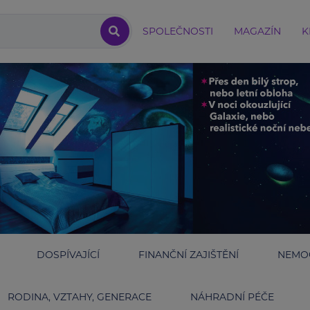
SPOLEČNOSTI
MAGAZÍN
K
DOSPÍVAJÍCÍ
FINANČNÍ ZAJIŠTĚNÍ
NEMOC
RODINA, VZTAHY, GENERACE
NÁHRADNÍ PÉČE