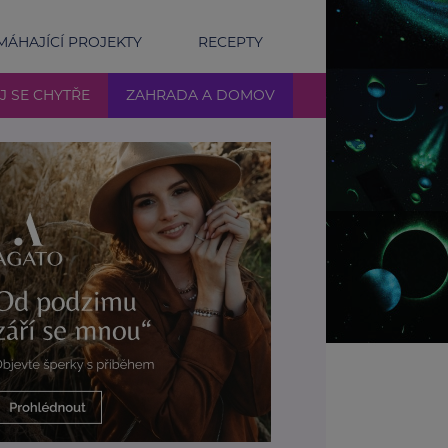
ÁHAJÍCÍ PROJEKTY
RECEPTY
J SE CHYTŘE
ZAHRADA A DOMOV