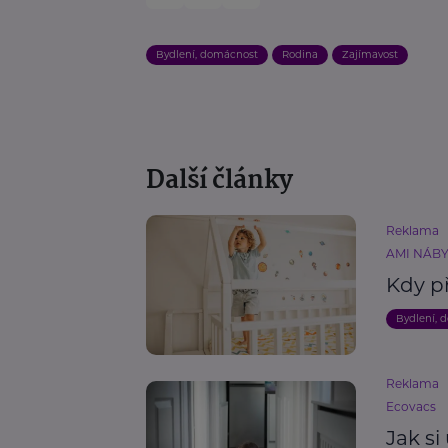
Bydlení, domácnost
Rodina
Zajímavost
Další články
Reklama
AMI NÁBYT
Kdy př
Bydlení, 
Reklama
Ecovacs
Jak si