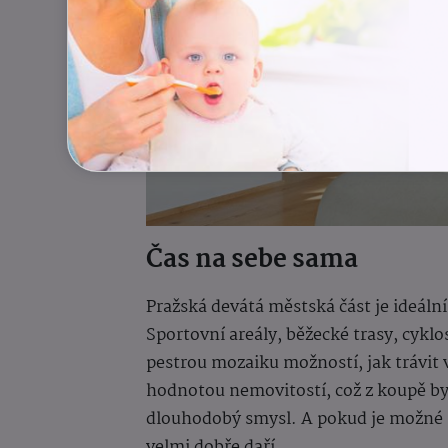
Čas na sebe sama
Pražská devátá městská část je ideální
Sportovní areály, běžecké trasy, cyklos
pestrou mozaiku možností, jak trávit v
hodnotou nemovitostí, což z koupě byt
dlouhodobý smysl. A pokud je možné s
velmi dobře daří.