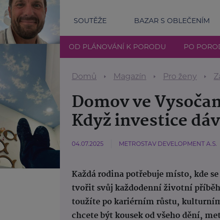
SOUTĚŽE
BAZAR S OBLEČENÍM
OD PLÁNOVÁNÍ K PORODU
PO PORO
Domů
Magazín
Pro ženy
Z
Domov ve Vysočan
Když investice dáv
04.07.2025
METROSTAV DEVELOPMENT A.S.
Každá rodina potřebuje místo, kde se
tvořit svůj každodenní životní příběh
toužíte po kariérním růstu, kulturním
chcete být kousek od všeho dění, me