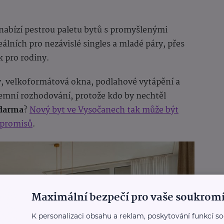
nabízí pestrou paletu bytů s promyšlenými
lních pro nezávislé singles a mladé páry, přes
k pro rodiny.
, velkoformátová okna, podlahové vytápění a
íjemní rozhodování, protože kdo by nechtěl
zdarma
?
Nový byt ve Vysočanech tak může být
mpromisů
.
Maximální bezpečí pro vaše soukromí
K personalizaci obsahu a reklam, poskytování funkcí so