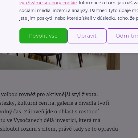
využíváme soubory cookie
. Informace o tom, jak náš w
sociální média, inzerci a analýzy. Partneři tyto údaje
jste jim poskytli nebo které získali v důsledku toho, že p
Povolit vše
Upravit
Odmítn
 volbou rovněž pro aktivnější styl života.
tezky, kulturní centra, galerie a divadla tvoří
olný čas. Zároveň jde o oblast s rostoucí
u ve Vysočanech dělá investici, která má
kloubit rozum s citem, právě tady se to opravdu