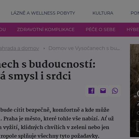
LÁZNĚ A WELLNESS POBYTY
KULTURA
POM
DU
ZDRAVOTNÍ KOMPLIKACE
PÉČE O SEBE
HÝBE
ahrada a domov
Domov ve Vysočanech s budoucností: Když investice dává smysl i srdci
ech s budoucností:
á smysl i srdci
 bude cítit bezpečně, komfortně a kde může
. Praha je město, které tohle vše nabízí. Ať už
 vyžití, klidných chvílích v zeleni nebo jen
tropole splňuje všechny tyto požadavky.