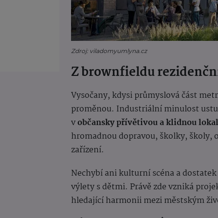
Zdroj: viladomyumlyna.cz
Z brownfieldu rezidenční
Vysočany, kdysi průmyslová část metr
proměnou. Industriální minulost ustu
v
občansky přívětivou a klidnou lokal
hromadnou dopravou, školky, školy, o
zařízení.
Nechybí ani kulturní scéna a dostate
výlety s dětmi. Právě zde vzniká proj
hledající harmonii mezi městským živ