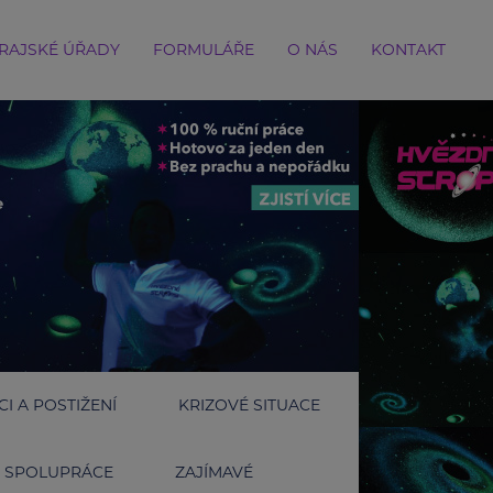
RAJSKÉ ÚŘADY
FORMULÁŘE
O NÁS
KONTAKT
I A POSTIŽENÍ
KRIZOVÉ SITUACE
SPOLUPRÁCE
ZAJÍMAVÉ