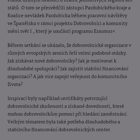
Pomoc druhým nekončí u hranic jednotlivých regionů ani
států. O tom se přesvědčili zástupci Pardubického kraje a
Koalice nevládek Pardubicka během pracovní návštěvy
ve Španělsku v rámci projektu Dobrovolníci a komunity
mění svět I., který je součástí programu Erasmus+.
Během setkání se ukázalo, že dobrovolnické organizace v
různých evropských zemích řeší velmi podobné otázky.
Jak získávat nové dobrovolníky? Jak je motivovat k
dlouhodobé spolupráci? Jak zajistit stabilní financování
organizací? A jak více zapojit veřejnost do komunitního
života?
Inspirací byly například certifikáty potvrzující
dobrovolnické zkušenosti a získané dovednosti, které
mohou dobrovolníkům pomoci při hledání zaměstnání.
Velkým tématem byla také potřeba dlouhodobého a
stabilního financování dobrovolnických center.