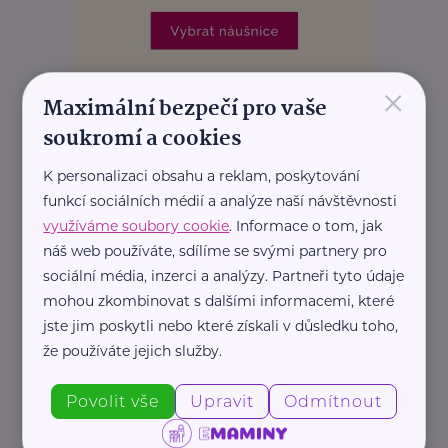
×
Maximální bezpečí pro vaše
REKLAMA
soukromí a cookies
K personalizaci obsahu a reklam, poskytování
funkcí sociálních médií a analýze naší návštěvnosti
Další články
využíváme soubory cookie
. Informace o tom, jak
náš web používáte, sdílíme se svými partnery pro
sociální média, inzerci a analýzy. Partneři tyto údaje
mohou zkombinovat s dalšími informacemi, které
jste jim poskytli nebo které získali v důsledku toho,
že používáte jejich služby.
Povolit vše
Upravit
Odmítnout
Pardubický kraj
Děti potřebují víc než jen kroužky. Jeden projekt