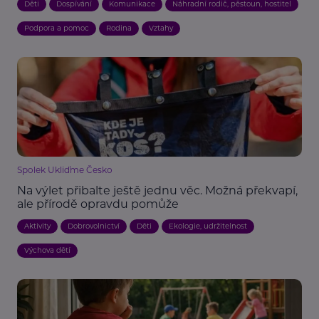
Děti
Dospívání
Komunikace
Náhradní rodič, pěstoun, hostitel
Podpora a pomoc
Rodina
Vztahy
Spolek Ukliďme Česko
Na výlet přibalte ještě jednu věc. Možná překvapí,
ale přírodě opravdu pomůže
Aktivity
Dobrovolnictví
Děti
Ekologie, udržitelnost
Výchova dětí