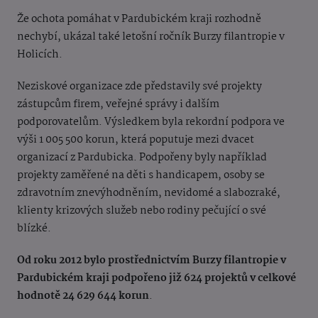
Že ochota pomáhat v Pardubickém kraji rozhodně
nechybí, ukázal také letošní ročník Burzy filantropie v
Holicích.
Neziskové organizace zde představily své projekty
zástupcům firem, veřejné správy i dalším
podporovatelům. Výsledkem byla rekordní podpora ve
výši 1 005 500 korun, která poputuje mezi dvacet
organizací z Pardubicka.
Podpořeny byly například
projekty zaměřené na děti s handicapem, osoby se
zdravotním znevýhodněním, nevidomé a slabozraké,
klienty krizových služeb nebo rodiny pečující o své
blízké.
Od roku 2012 bylo prostřednictvím Burzy filantropie v
Pardubickém kraji podpořeno již 624 projektů v celkové
hodnotě 24 629 644 korun
.