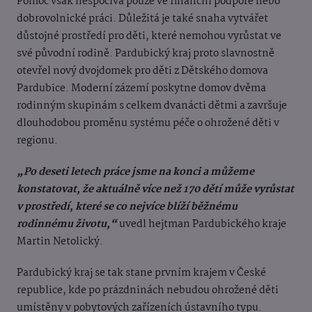
Pomoc však nespočívá pouze ve finanční podpoře nebo
dobrovolnické práci. Důležitá je také snaha vytvářet
důstojné prostředí pro děti, které nemohou vyrůstat ve
své původní rodině.
Pardubický kraj proto slavnostně
otevřel nový dvojdomek pro děti z Dětského domova
Pardubice. Moderní zázemí poskytne domov dvěma
rodinným skupinám s celkem dvanácti dětmi a završuje
dlouhodobou proměnu systému péče o ohrožené děti v
regionu.
„Po deseti letech práce jsme na konci a můžeme
konstatovat, že aktuálně více než 170 dětí může vyrůstat
v prostředí, které se co nejvíce blíží běžnému
rodinnému životu,“
uvedl hejtman Pardubického kraje
Martin Netolický.
Pardubický kraj se tak stane prvním krajem v České
republice, kde po prázdninách nebudou ohrožené děti
umístěny v pobytových zařízeních ústavního typu.