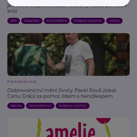
jim dává bezpečné zázemí, druhý nabízí pomoc v
krizi
Děti
Dospívání
Komunikace
Podpora a pomoc
Vztahy
Pardubický kraj
Dobrovolnictví mění životy. Pavel Rouš získal
Cenu Grácií za pomoc lidem s hendikepem
Aktivity
Dobrovolnictví
Podpora a pomoc