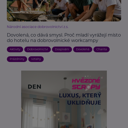
Národní asociace dobrovolnictví z.s.
Dovolená, co dává smysl. Proč mladí vyrážejí místo
do hotelu na dobrovolnické workcampy
Aktivity
Dobrovolnictví
Dospívání
Dovolená
Charita
Prázdniny
Vztahy