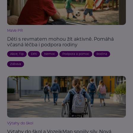
MaVe PR
Děti s revmatem mohou žít aktivně. Pomáhá
včasná léčba i podpora rodiny
Akce, Tip
Děti
Nemoc
Podpora a pomoc
Rodina
Zábava
Výtahy do škol
Výtahy do škol a VozejkMap spojily síly. Nová