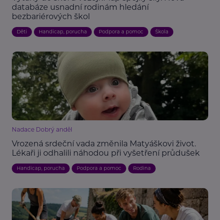
databáze usnadní rodinám hledání
bezbariérových škol
Děti
Handicap, porucha
Podpora a pomoc
Škola
Nadace Dobrý anděl
Vrozená srdeční vada změnila Matyáškovi život.
Lékaři ji odhalili náhodou při vyšetření průdušek
Handicap, porucha
Podpora a pomoc
Rodina