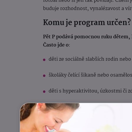
fotbal nebo si jen tak povídají. Cílem 
buduje rozhodnost, vynalézavost a vír
Komu je program určen?
Pět P podává pomocnou ruku dětem, kt
Často jde o
:
děti ze sociálně slabších rodin neb
školáky čelící šikaně nebo osamělos
děti s hyperaktivitou, úzkostmi či 
nové přistěhovalce hledající cestu d
Do programu děti doporučují odborn