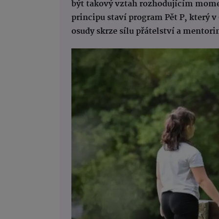
být takový vztah rozhodujícím mome
principu staví program Pět P, který 
osudy skrze sílu přátelství a mentori