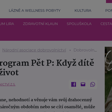
LÁZNĚ A WELLNESS POBYTY
KULTURA
POM
UM LIRA
ZDRAVOTNÍ KLAUN
SPOLUŠKOLA
CESTA
Národní asociace dobrovolnictví
Dobrovolnictví a Program Pět P: Když dítě najde parťáka pro život
rogram Pět P: Když dítě
život
CTVÍ Z.S.
chne, nehodnotí a věnuje vám svůj drahocenný
ejí náročným obdobím nebo se cítí osamělé, může