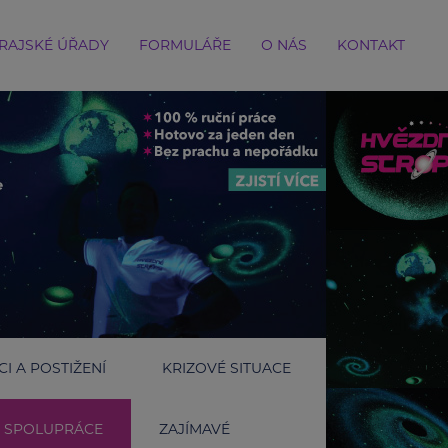
RAJSKÉ ÚŘADY
FORMULÁŘE
O NÁS
KONTAKT
I A POSTIŽENÍ
KRIZOVÉ SITUACE
SPOLUPRÁCE
ZAJÍMAVÉ