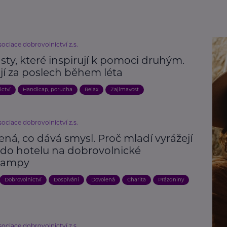
ociace dobrovolnictví z.s.
ty, které inspirují k pomoci druhým.
jí za poslech během léta
ictví
Handicap, porucha
Relax
Zajímavost
ociace dobrovolnictví z.s.
ná, co dává smysl. Proč mladí vyrážejí
 do hotelu na dobrovolnické
campy
Dobrovolnictví
Dospívání
Dovolená
Charita
Prázdniny
ociace dobrovolnictví z.s.