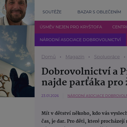
SOUTĚŽE
BAZAR S OBLEČENÍM
ÚSMĚV NEJEN PRO KRYŠTOFA
CENTR
NÁRODNÍ ASOCIACE DOBROVOLNICTVÍ
Domů
Magazín
Spolupráce
Dobrovolnictví a P
najde parťáka pro 
23.01.2026
NÁRODNÍ ASOCIACE DOBROVOLNI
Mít v dětství někoho, kdo vás vysle
čas, je dar. Pro děti, které procház