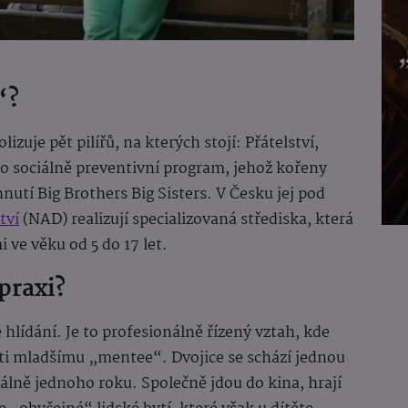
“?
uje pět pilířů, na kterých stojí: Přátelství,
o sociálně preventivní program, jehož kořeny
utí Big Brothers Big Sisters. V Česku jej pod
tví
(NAD) realizují specializovaná střediska, která
 ve věku od 5 do 17 let.
praxi?
hlídání. Je to profesionálně řízený vztah, kde
ti mladšímu „mentee“. Dvojice se schází jednou
lně jednoho roku. Společně jdou do kina, hrají