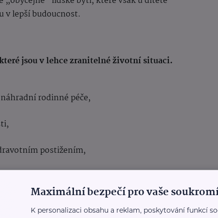
je „obyčejné“ lidské bytí, které však u dítěte
u v lepší budoucnost.
eré jsou v lehce zranitelné životní situaci.
o náhradní rodinné péče,
ti,
zdravotním postižením,
o české společnosti.
Maximální bezpečí pro vaše soukromí
íci
(psychologové, učitelé či sociální pracovníci),
K personalizaci obsahu a reklam, poskytování funkcí so