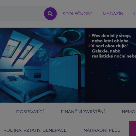
SPOLEČNOSTI
MAGAZÍN
K
DOSPÍVAJÍCÍ
FINANČNÍ ZAJIŠTĚNÍ
NEMOC
RODINA, VZTAHY, GENERACE
NÁHRADNÍ PÉČE