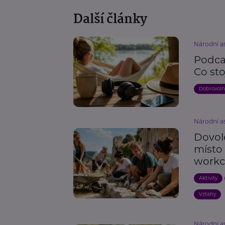
Další články
Národní as
Podcas
Co sto
Dobrovoln
Národní as
Dovole
místo
work
Aktivity
Vztahy
Národní as