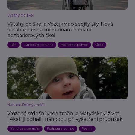
Výtahy do škol
Výtahy do škol a VozejkMap spojily síly. Nová
databáze usnadní rodinám hledání
bezbariérových škol
Děti
Handicap, porucha
Podpora a pomoc
Škola
Nadace Dobrý anděl
Vrozená srdeční vada změnila Matyáškovi život.
Lékaři ji odhalili náhodou při vyšetření průdušek
Handicap, porucha
Podpora a pomoc
Rodina