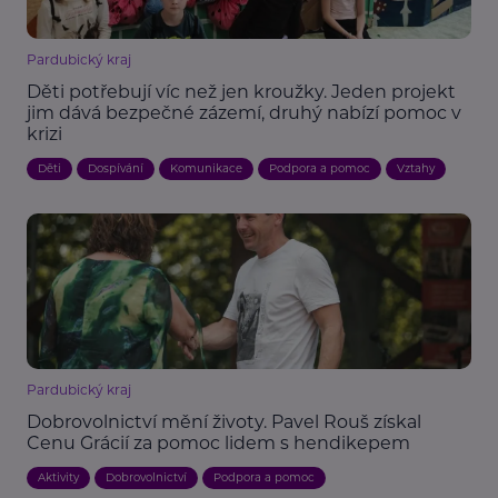
Pardubický kraj
Děti potřebují víc než jen kroužky. Jeden projekt
jim dává bezpečné zázemí, druhý nabízí pomoc v
krizi
Děti
Dospívání
Komunikace
Podpora a pomoc
Vztahy
Pardubický kraj
Dobrovolnictví mění životy. Pavel Rouš získal
Cenu Grácií za pomoc lidem s hendikepem
Aktivity
Dobrovolnictví
Podpora a pomoc