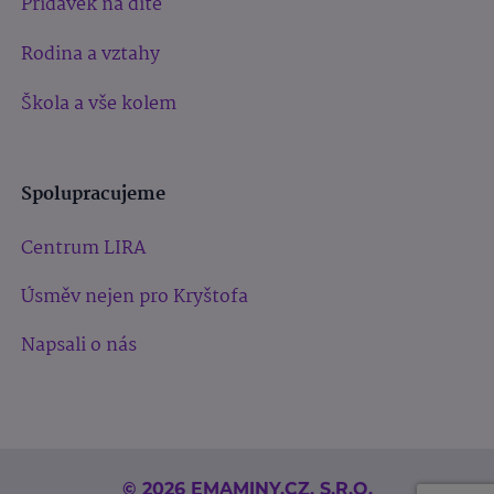
Přídavek na dítě
Rodina a vztahy
Škola a vše kolem
Spolupracujeme
Centrum LIRA
Úsměv nejen pro Kryštofa
Napsali o nás
© 2026 EMAMINY.CZ, S.R.O.