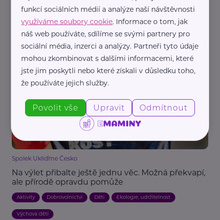
Nadační fond SPOLUŽIVOT
funkcí sociálních médií a analýze naší návštěvnosti
Někdy stačí někdo, kdo si udělá čas. Hostitelská
využíváme soubory cookie
. Informace o tom, jak
péče hledá nové zájemce
náš web používáte, sdílíme se svými partnery pro
Děti
Dospívání
Komunikace
Náhradní rodič, pěstoun, hostitel
sociální média, inzerci a analýzy. Partneři tyto údaje
mohou zkombinovat s dalšími informacemi, které
Podpora a pomoc
Rodina
Vztahy
jste jim poskytli nebo které získali v důsledku toho,
že používáte jejich služby.
Povolit vše
Upravit
Odmítnout
Spolek Ukliďme Česko
Na výlet přibalte ještě jednu věc. Možná překvapí,
ale přírodě opravdu pomůže
Aktivity
Dobrovolnictví
Děti
Ekologie, udržitelnost
Výchova dětí