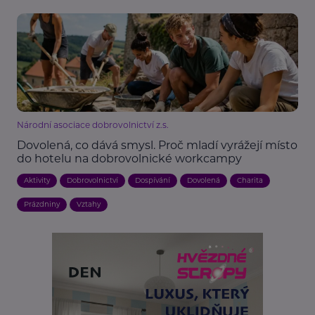
Národní asociace dobrovolnictví z.s.
Dovolená, co dává smysl. Proč mladí vyrážejí místo
do hotelu na dobrovolnické workcampy
Aktivity
Dobrovolnictví
Dospívání
Dovolená
Charita
Prázdniny
Vztahy