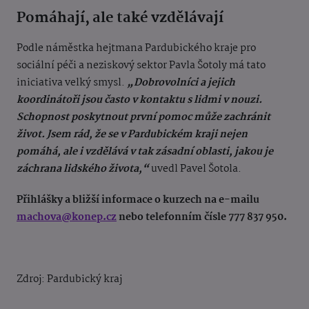
Pomáhají, ale také vzdělávají
Podle náměstka hejtmana Pardubického kraje pro
sociální péči a neziskový sektor Pavla Šotoly má tato
iniciativa velký smysl.
„Dobrovolníci a jejich
koordinátoři jsou často v kontaktu s lidmi v nouzi.
Schopnost poskytnout první pomoc může zachránit
život. Jsem rád, že se v Pardubickém kraji nejen
pomáhá, ale i vzdělává v tak zásadní oblasti, jakou je
záchrana lidského života,“
uvedl Pavel Šotola.
Přihlášky a bližší informace o kurzech na e-mailu
machova@konep.cz
nebo telefonním čísle 777 837 950.
Zdroj: Pardubický kraj