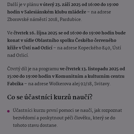
Další je v plánu
v úterý 23. září 2025 od 16:00 do 19:00
hodin v Salesiánském klubu mládeže
– na adrese
Zborovské náměstí 2018, Pardubice.
Ve
čtvrtek 16. října 2025 se od 16:00 do 19:00 hodin bude
konat v sídle Oblastního spolku Českého červeného
kříže v Ústí nad Orlicí
– na adrese Kopeckého 840, Ústí
nad Orlicí.
Čtvrtý díl je na programu
ve čtvrtek 13. listopadu 2025 od
15:00 do 19:00 hodin v Komunitním a kulturním centru
Fabrika
– na adrese Wolkerova alej 92/18, Svitavy.
Co se účastníci kurzů naučí?
Účastníci kurzu první pomoci se naučí, jak rozpoznat
bezvědomí a poskytnout péči člověku, který se do
tohoto stavu dostane.