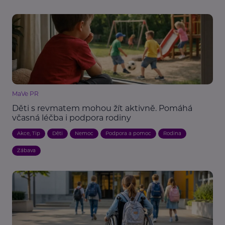
MaVe PR
Děti s revmatem mohou žít aktivně. Pomáhá
včasná léčba i podpora rodiny
Akce, Tip
Děti
Nemoc
Podpora a pomoc
Rodina
Zábava