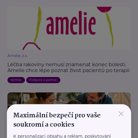
Amelie, z.s.
Léčba rakoviny nemusí znamenat konec bolesti.
Amelie chce lépe poznat život pacientů po terapii
Nemoc
Podpora a pomoc
×
Maximální bezpečí pro vaše
soukromí a cookies
K personalizaci obsahu a reklam, poskytování