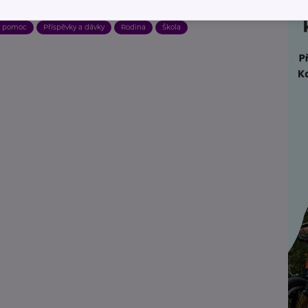
í obědy zdarma
a pomoc
Příspěvky a dávky
Rodina
Škola