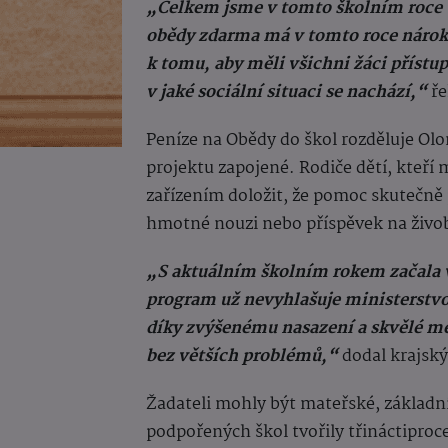
„Celkem jsme v tomto školním roce 
obědy zdarma má v tomto roce nárok 
k tomu, aby měli všichni žáci přístu
v jaké sociální situaci se nachází,“
ře
Peníze na Obědy do škol rozděluje Ol
projektu zapojené. Rodiče dětí, kteří
zařízením doložit, že pomoc skutečně p
hmotné nouzi nebo příspěvek na živob
„S aktuálním školním rokem začala v 
program už nevyhlašuje ministerstvo, 
díky zvýšenému nasazení a skvělé me
bez větších problémů,“
dodal krajský 
Žadateli mohly být mateřské, základní
podpořených škol tvořily třináctiproce