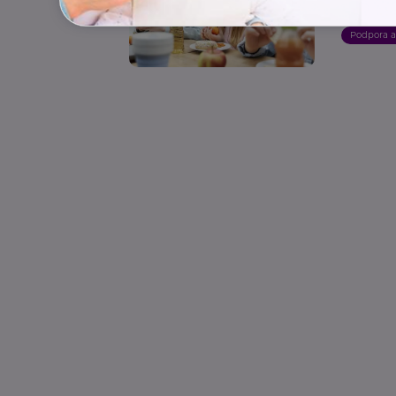
školn
Podpora 