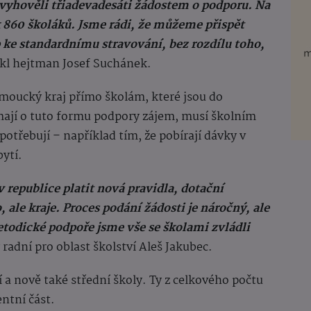
vyhověli třiadevadesáti žádostem o podporu. Na
860 školáků. Jsme rádi, že můžeme přispět
p ke standardnímu stravování, bez rozdílu toho,
kl hejtman Josef Suchánek.
omoucký kraj přímo školám, které jsou do
 mají o tuto formu podpory zájem, musí školním
otřebují – například tím, že pobírají dávky v
ytí.
republice platit nová pravidla, dotační
ale kraje. Proces podání žádosti je náročný, ale
todické podpoře jsme vše se školami zvládli
radní pro oblast školství Aleš Jakubec.
 a nově také střední školy. Ty z celkového počtu
ntní část.