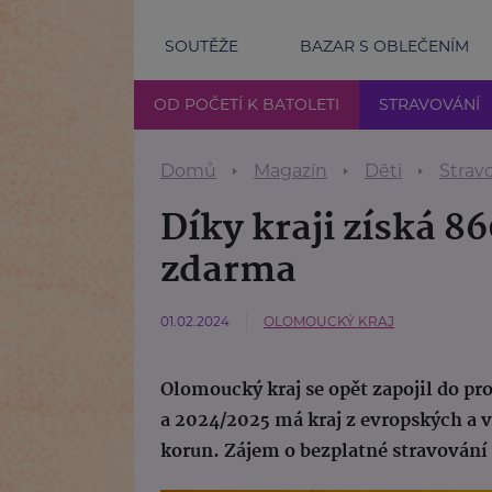
SOUTĚŽE
BAZAR S OBLEČENÍM
OD POČETÍ K BATOLETI
STRAVOVÁNÍ
Domů
Magazín
Děti
Strav
Díky kraji získá 8
zdarma
01.02.2024
OLOMOUCKÝ KRAJ
Olomoucký kraj se opět zapojil do pr
a 2024/2025 má kraj z evropských a v
korun. Zájem o bezplatné stravování v