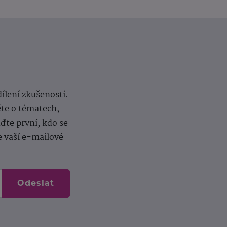
dílení zkušeností.
ěte o tématech,
te první, kdo se
e vaší e-mailové
Odeslat