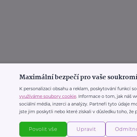
Maximální bezpečí pro vaše soukromí
K personalizaci obsahu a reklam, poskytování funkcí so
využíváme soubory cookie
. Informace o tom, jak náš w
sociální média, inzerci a analýzy. Partneři tyto údaje
jste jim poskytli nebo které získali v důsledku toho, že p
j
Povolit vše
Upravit
Odmítn
z rodin v tíživé situaci kraj zajistí