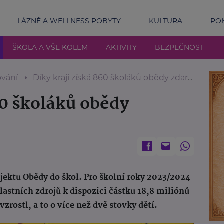
LÁZNĚ A WELLNESS POBYTY
KULTURA
POM
ŠKOLA A VŠE KOLEM
AKTIVITY
BEZPEČNOST
ování
Díky kraji získá 860 školáků obědy zdarma
60 školáků obědy
ojektu Obědy do škol. Pro školní roky 2023/2024
lastních zdrojů k dispozici částku 18,8 miliónů
zrostl, a to o více než dvě stovky dětí.