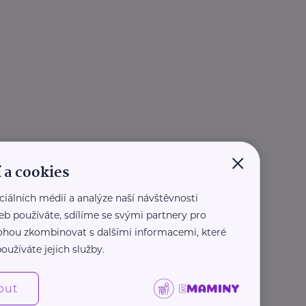
×
 a cookies
ciálních médií a analýze naší návštěvnosti
eb používáte, sdílíme se svými partnery pro
 mohou zkombinovat s dalšími informacemi, které
oužíváte jejich služby.
out