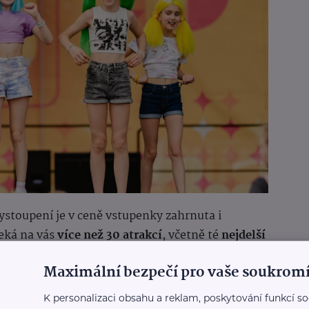
stoupení je v ceně vstupenky zahrnuta i
Čeká na vás
více než 30 atrakcí
, včetně té
nejdelší
adrenalinová 100metrová Zip Line
.
Maximální bezpečí pro vaše soukromí
 rodiny:
K personalizaci obsahu a reklam, poskytování funkcí so