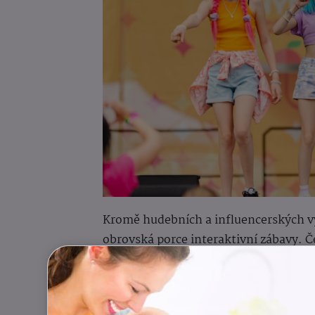
Kromě hudebních a influencerských vy
obrovská porce interaktivní zábavy. 
nafukovací dráhy v České republice
a
Na své přijde opravdu každý člen