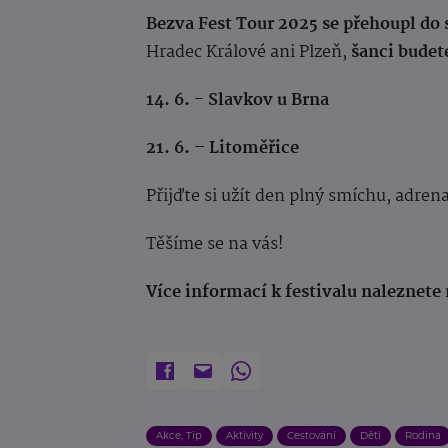
Bezva Fest Tour 2025 se přehoupl do 
Hradec Králové ani Plzeň,
šanci budete
14. 6. - Slavkov u Brna
21. 6. – Litoměřice
Přijďte si užít den plný smíchu, adr
Těšíme se na vás!
Více informací k festivalu naleznete
Akce, Tip
Aktivity
Cestování
Děti
Rodina