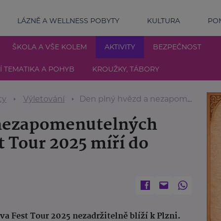
LÁZNĚ A WELLNESS POBYTY
KULTURA
POM
ŠKOLA A VŠE KOLEM
AKTIVITY
BEZPEČNOST
 TEMATIKA A POHYB
KROUŽKY, TÁBORY
ty
Výletování
Den plný hvězd a nezapomenutelných zážitků: Bezva Fest Tour 2025 míří do Plzně
 nezapomenutelných
t Tour 2025 míří do
a Fest Tour 2025 nezadržitelně blíží k Plzni.