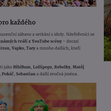
pro každého
renční zábavu a setkání s idoly. Návštěvníci se
známých tváří z YouTube scény
– dorazí
tron
,
Vapko
,
Tary
a mnoho dalších, kteří
ti jako
BibiBum
,
Lollipopz
,
Rebelky
,
Matěj
,
Pokáč
,
Sebastian
a další zvučná jména.