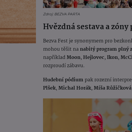
Zdroj: BEZVA PARTA
Hvězdná sestava a zóny 
Bezva Fest je synonymem pro bezkonku
mohou těšit na
nabitý program plný 
například
Moon
,
Hejlovec
,
Ikon
,
McCi
rozproudí zábavu.
Hudební pódium
pak rozezní interpre
Plšek
,
Michal Horák
,
Míša Růžičková