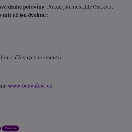
své druhé poloviny.
Pokud jste nestihly Ostravu,
 mít už jen dvakrát:
enalinu a úžasných momentů.
 na:
www.bezvafest.cz
.
Zábava