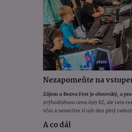
Nezapomeňte na vstupe
Zájem o Bezva Fest je obrovský, a pr
zvýhodněnou cenu 699 Kč, ale tato cen
včas a nenechte si ujít den plný rados
A co dál