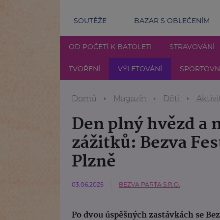
SOUTĚŽE
BAZAR S OBLEČENÍM
OD POČETÍ K BATOLETI
STRAVOVÁNÍ
TVOŘENÍ
VÝLETOVÁNÍ
SPORTOVNÍ
Domů
Magazín
Děti
Aktivi
Den plný hvězd a
zážitků: Bezva Fes
Plzně
03.06.2025
BEZVA PARTA S.R.O.
Po dvou úspěšných zastávkách se Bezv