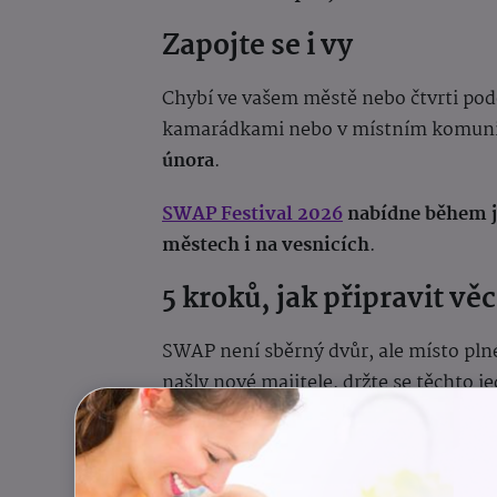
Zapojte se i vy
Chybí ve vašem městě nebo čtvrti pod
kamarádkami nebo v místním komuni
února
.
SWAP Festival 2026
nabídne během j
městech i na vesnicích
.
5 kroků, jak připravit vě
SWAP není sběrný dvůr, ale místo pln
našly nové majitele, držte se těchto 
1. Pravidlo „nejlepší kamarádky
Než věc vložíte do tašky, položte si o