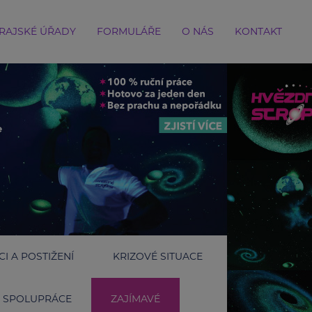
RAJSKÉ ÚŘADY
FORMULÁŘE
O NÁS
KONTAKT
I A POSTIŽENÍ
KRIZOVÉ SITUACE
SPOLUPRÁCE
ZAJÍMAVÉ