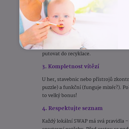
své dobré přítelkyni nebo sousedovi?
pěkném stavu.
2. Čistota je základ
Oblečení by mělo být vyprané a suché
nečistot. Čím lépe věc vypadá, tím ry
putovat do recyklace.
3. Kompletnost vítězí
U her, stavebnic nebo přístrojů zkontr
puzzle) a funkční (funguje mixér?). Po
to velký bonus!
4. Respektujte seznam
Každý lokální SWAP má svá pravidla – 