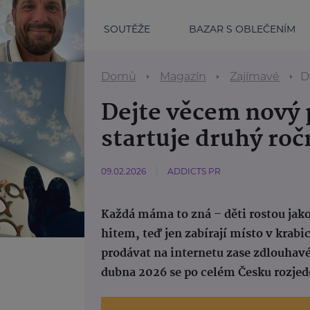
SOUTĚŽE
BAZAR S OBLEČENÍM
Domů
Magazín
Zajímavé
De
Dejte věcem nový 
startuje druhý ro
09.02.2026
ADDICTS PR
Každá máma to zná – děti rostou jako
hitem, teď jen zabírají místo v krabic
prodávat na internetu zase zdlouhavé
dubna 2026 se po celém Česku rozjed