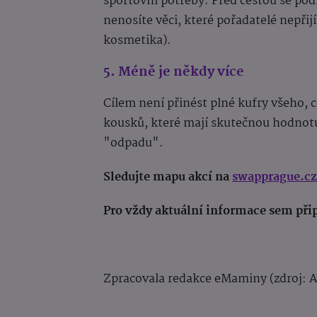
sportovní potřeby. Před cestou se pod
nenosíte věci, které pořadatelé nepřij
kosmetika).
5. Méně je někdy více
Cílem není přinést plné kufry všeho, c
kousků, které mají skutečnou hodnotu.
"odpadu".
Sledujte mapu akcí na
swapprague.cz
Pro vždy aktuální informace sem při
Zpracovala redakce eMaminy (zdroj: A