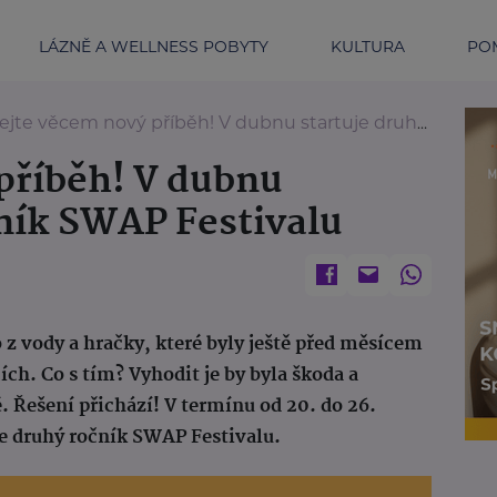
LÁZNĚ A WELLNESS POBYTY
KULTURA
POM
jte věcem nový příběh! V dubnu startuje druhý ročník SWAP Festivalu
příběh! V dubnu
čník SWAP Festivalu
 z vody a hračky, které byly ještě před měsícem
ích. Co s tím? Vyhodit je by byla škoda a
. Řešení přichází! V termínu od 20. do 26.
e druhý ročník SWAP Festivalu.