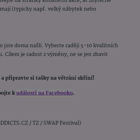
ívejte na stránky konkrétní akce, ať zbytečně
ímají (typicky např. velký nábytek nebo
o jste doma našli. Vyberte raději 5–10 kvalitních
 Cílem je radost z výměny, ne se jen zbavit
a připravte si tašky na větrání skříní!
pojte k
události na Facebooku
.
DDICTS.CZ / TZ / SWAP Festival)