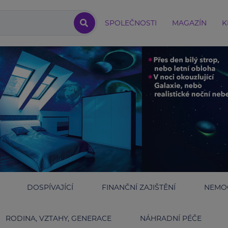
SPOLEČNOSTI
MAGAZÍN
K
DOSPÍVAJÍCÍ
FINANČNÍ ZAJIŠTĚNÍ
NEMOC
RODINA, VZTAHY, GENERACE
NÁHRADNÍ PÉČE