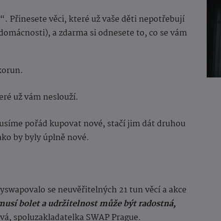
Přinesete věci, které už vaše děti nepotřebují
 domácnosti), a zdarma si odnesete to, co se vám
korun.
teré už vám neslouží.
emusíme pořád kupovat nové, stačí jim dát druhou
jako by byly úplně nové.
Vyswapovalo se neuvěřitelných 21 tun věcí a akce
sí bolet a udržitelnost může být radostná,
ová, spoluzakladatelka SWAP Prague.