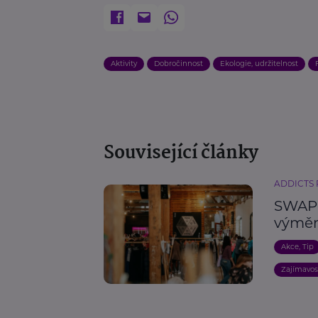
Aktivity
Dobročinnost
Ekologie, udržitelnost
Související články
ADDICTS
SWAP F
výměny
Akce, Tip
Zajímavos