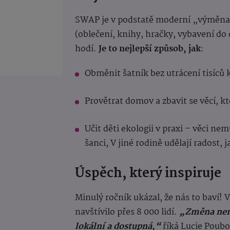
SWAP je v podstatě moderní „výměna“. 
(oblečení, knihy, hračky, vybavení do
hodí.
Je to nejlepší způsob, jak
:
Obměnit šatník bez utrácení tisíců 
Provětrat domov a zbavit se věcí, k
Učit děti ekologii v praxi – věci n
šanci, V jiné rodině udělají radost, 
Úspěch, který inspiruje
Minulý ročník ukázal, že nás to baví! 
navštívilo přes 8 000 lidí.
„Změna nemu
lokální a dostupná,“
říká Lucie Poub