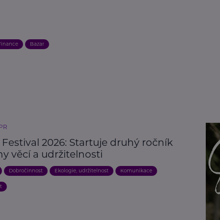
Finance
Bazar
 PR
estival 2026: Startuje druhý ročník
 věcí a udržitelnosti
Dobročinnost
Ekologie, udržitelnost
Komunikace
t