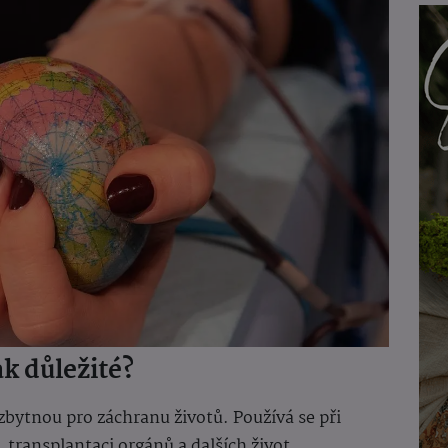
ak důležité?
bytnou pro záchranu životů. Používá se při
 transplantaci orgánů a dalších život