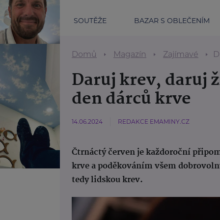
SOUTĚŽE
BAZAR S OBLEČENÍM
Domů
Magazín
Zajímavé
D
Daruj krev, daruj 
den dárců krve
14.06.2024
REDAKCE EMAMINY.CZ
Čtrnáctý červen je každoroční přip
krve a poděkováním všem dobrovolným
tedy lidskou krev.