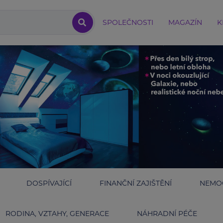
SPOLEČNOSTI
MAGAZÍN
K
DOSPÍVAJÍCÍ
FINANČNÍ ZAJIŠTĚNÍ
NEMOC
RODINA, VZTAHY, GENERACE
NÁHRADNÍ PÉČE