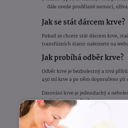
dále uvede prodělané nemoci, užívan
Jak se stát dárcem krve?
Pokud se chcete stát dárcem krve, stač
transfúzních stanic naleznete na web
Jak probíhá odběr krve?
Odběr krve je bezbolestný a trvá přib
450 ml krve a po něm doporučeno pít d
Darování krve je jednoduchý a neboles
kapka krve se počítá!
Vedle samotného darování pomůže
budete sdílet informace o dárcovství