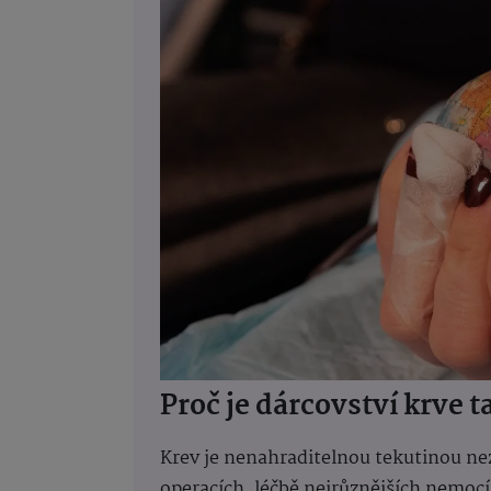
Proč je dárcovství krve t
Krev je nenahraditelnou tekutinou nez
operacích, léčbě nejrůznějších nemocí,