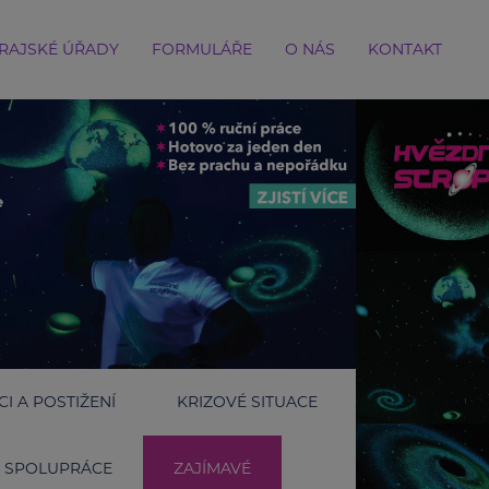
RAJSKÉ ÚŘADY
FORMULÁŘE
O NÁS
KONTAKT
I A POSTIŽENÍ
KRIZOVÉ SITUACE
SPOLUPRÁCE
ZAJÍMAVÉ