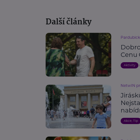
Další články
Pardubick
Dobrov
Cenu 
Aktivity
NetwIN p
Jirásk
Nejsta
nabíd
Akce, Tip