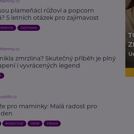
eMaminy.cz
jsou plameňáci růžoví a popcorn
? 5 letních otázek pro zajímavost
rázdniny
Zajímavost
eMaminy.cz
nikla zmrzlina? Skutečný příběh je plný
apení i vyvrácených legend
t
utěžit.cz
že pro maminky: Malá radost pro
 den
Bezpečnost
Dárek
Zábava