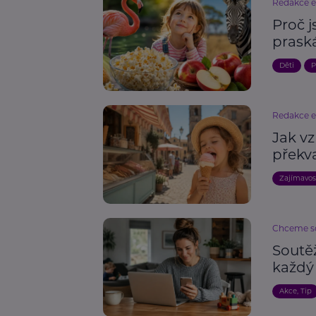
Redakce 
Proč 
praská
Děti
P
Redakce 
Jak vz
překv
Zajímavos
Chceme so
Soutě
každý
Akce, Tip