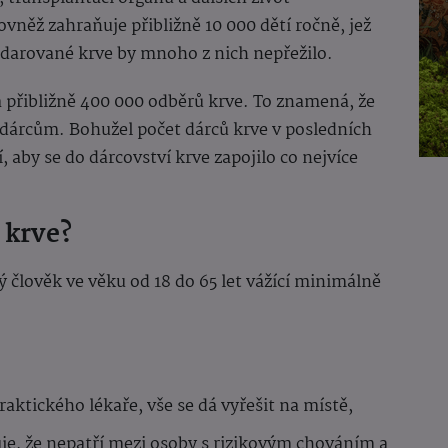
vněž zahraňuje přibližně 10 000 dětí ročně, jež
 darované krve by mnoho z nich nepřežilo.
a přibližně 400 000 odběrů krve. To znamená, že
 dárcům. Bohužel počet dárců krve v posledních
ší, aby se do dárcovství krve zapojilo co nejvíce
 krve?
 člověk ve věku od 18 do 65 let vážící minimálně
aktického lékaře, vše se dá vyřešit na místě,
uje, že nepatří mezi osoby s rizikovým chováním a