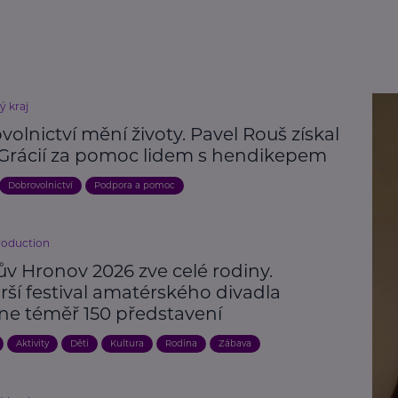
ý kraj
olnictví mění životy. Pavel Rouš získal
Grácií za pomoc lidem s hendikepem
Dobrovolnictví
Podpora a pomoc
roduction
ův Hronov 2026 zve celé rodiny.
rší festival amatérského divadla
ne téměř 150 představení
Aktivity
Děti
Kultura
Rodina
Zábava