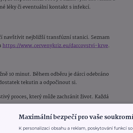
é léky či eventuální kontakt s infekcí.
í navštívit nejbližší transfúzní stanici. Seznam
u
https://www.cervenykriz.eu/darcovstvi-krve
.
ližně 10 minut. Během odběru je dárci odebráno
ostatek tekutin a odpočinout si.
tivý proces, který může zachránit život. Každá
Maximální bezpečí pro vaše soukromí
te také tím, že:
K personalizaci obsahu a reklam, poskytování funkcí so
 krve se svými přáteli a rodinou;