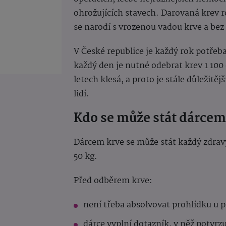
ohrožujících stavech. Darovaná krev ro
se narodí s vrozenou vadou krve a bez
V České republice je každý rok potřeb
každý den je nutné odebrat krev 1 100
letech klesá, a proto je stále důležitěj
lidí.
Kdo se může stát dárcem
Dárcem krve se může stát každý zdravý
50 kg.
Před odběrem krve:
není třeba absolvovat prohlídku u pr
dárce vyplní dotazník, v něž potvrz