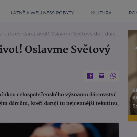
LÁZNĚ A WELLNESS POBYTY
KULTURA
POM
aruj krev, daruj život! Oslavme Světový den dárců krve
život! Oslavme Světový
omínkou celospolečenského významu dárcovství
 dárcům, kteří darují tu nejcennější tekutinu,