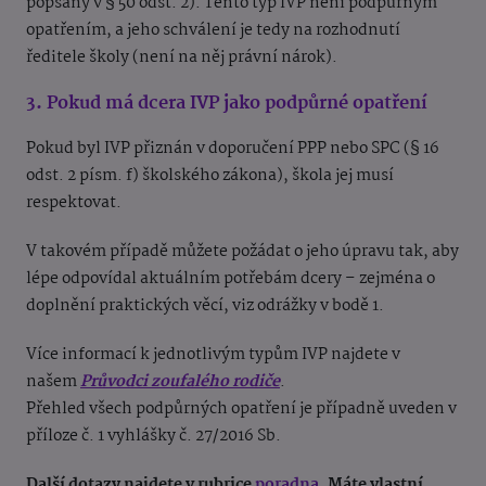
popsány v § 50 odst. 2). Tento typ IVP není podpůrným
opatřením, a jeho schválení je tedy na rozhodnutí
ředitele školy (není na něj právní nárok).
3. Pokud má dcera IVP jako podpůrné opatření
Pokud byl IVP přiznán v doporučení PPP nebo SPC (§ 16
odst. 2 písm. f) školského zákona), škola jej musí
respektovat.
V takovém případě můžete požádat o jeho úpravu tak, aby
lépe odpovídal aktuálním potřebám dcery – zejména o
doplnění praktických věcí, viz odrážky v bodě 1.
Více informací k jednotlivým typům IVP najdete v
našem
Průvodci zoufalého rodiče
.
Přehled všech podpůrných opatření je případně uveden v
příloze č. 1 vyhlášky č. 27/2016 Sb.
Další dotazy najdete v rubrice
poradna
. Máte vlastní