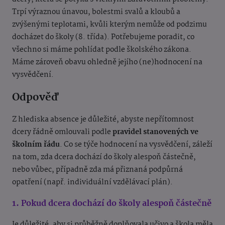
Trpí výraznou únavou, bolestmi svalů a kloubů a
zvýšenými teplotami, kvůli kterým nemůže od podzimu
docházet do školy (8. třída). Potřebujeme poradit, co
všechno si máme pohlídat podle školského zákona.
Máme zároveň obavu ohledně jejího (ne)hodnocení na
vysvědčení.
Odpověď
Z hlediska absence je důležité, abyste nepřítomnost
dcery řádně omlouvali podle
pravidel stanovených ve
školním řádu
. Co se týče hodnocení na vysvědčení, záleží
na tom, zda dcera dochází do školy alespoň částečně,
nebo vůbec, případně zda má přiznaná podpůrná
opatření (např. individuální vzdělávací plán).
1. Pokud dcera dochází do školy alespoň částečně
Je důležité, aby si průběžně doplňovala učivo a škola měla