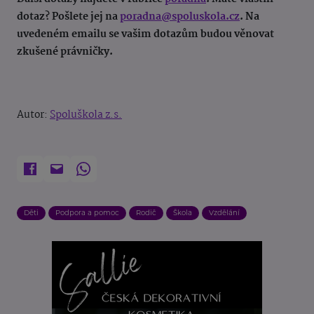
dotaz? Pošlete jej na
poradna@spoluskola.cz
. Na
uvedeném emailu se vašim dotazům budou věnovat
zkušené právničky.
Autor:
Spoluškola z.s.
Děti
Podpora a pomoc
Rodič
Škola
Vzdělání