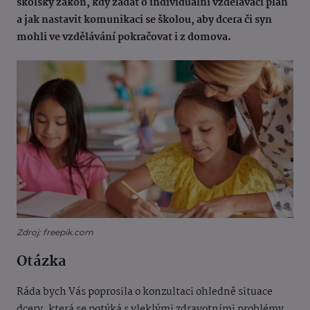
školský zákon, kdy žádat o individuální vzdělávací plán
a jak nastavit komunikaci se školou, aby dcera či syn
mohli ve vzdělávání pokračovat i z domova.
Zdroj: freepik.com
Otázka
Ráda bych Vás poprosila o konzultaci ohledně situace
dcery, která se potýká s vleklými zdravotními problémy.