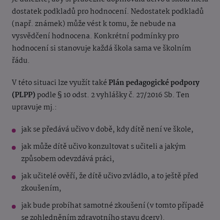
dostatek podkladů pro hodnocení. Nedostatek podkladů
(např. známek) může vést k tomu, že nebude na
vysvědčení hodnocena. Konkrétní podmínky pro
hodnocení si stanovuje každá škola sama ve školním
řádu.
V této situaci lze využít také
Plán pedagogické podpory
(PLPP)
podle § 10 odst. 2 vyhlášky č. 27/2016 Sb. Ten
upravuje mj.:
jak se předává učivo v době, kdy dítě není ve škole,
jak může dítě učivo konzultovat s učiteli a jakým
způsobem odevzdává práci,
jak učitelé ověří, že dítě učivo zvládlo, a to ještě před
zkoušením,
jak bude probíhat samotné zkoušení (v tomto případě
se zohledněním zdravotního stavu dcery).