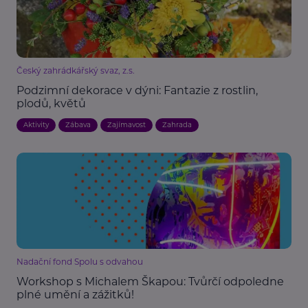
Český zahrádkářský svaz, z.s.
Podzimní dekorace v dýni: Fantazie z rostlin,
plodů, květů
Aktivity
Zábava
Zajímavost
Zahrada
Nadační fond Spolu s odvahou
Workshop s Michalem Škapou: Tvůrčí odpoledne
plné umění a zážitků!