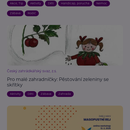
Akce, Tip
Aktivity
Děti
Handicap, porucha
Nemoc
Zábava
Rodič
Český zahrádkářský svaz, z.s.
Pro malé zahradníčky: Pěstování zeleniny se
skřítky
Aktivity
Děti
Zábava
Zahrada