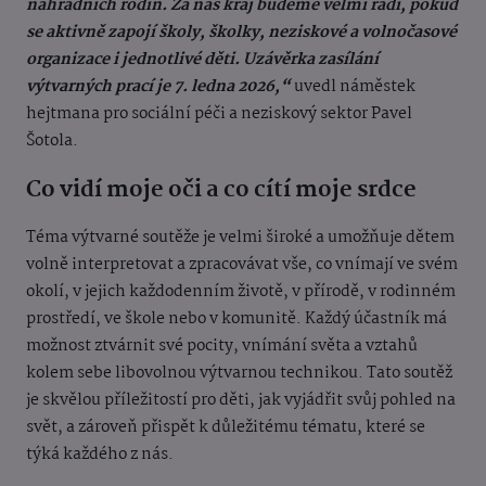
náhradních rodin. Za náš kraj budeme velmi rádi, pokud
se aktivně zapojí školy, školky, neziskové a volnočasové
organizace i jednotlivé děti. Uzávěrka zasílání
výtvarných prací je 7. ledna 2026,“
uvedl náměstek
hejtmana pro sociální péči a neziskový sektor Pavel
Šotola.
Co vidí moje oči a co cítí moje srdce
Téma výtvarné soutěže je velmi široké a umožňuje dětem
volně interpretovat a zpracovávat vše, co vnímají ve svém
okolí, v jejich každodenním životě, v přírodě, v rodinném
prostředí, ve škole nebo v komunitě. Každý účastník má
možnost ztvárnit své pocity, vnímání světa a vztahů
kolem sebe libovolnou výtvarnou technikou. Tato soutěž
je skvělou příležitostí pro děti, jak vyjádřit svůj pohled na
svět, a zároveň přispět k důležitému tématu, které se
týká každého z nás.