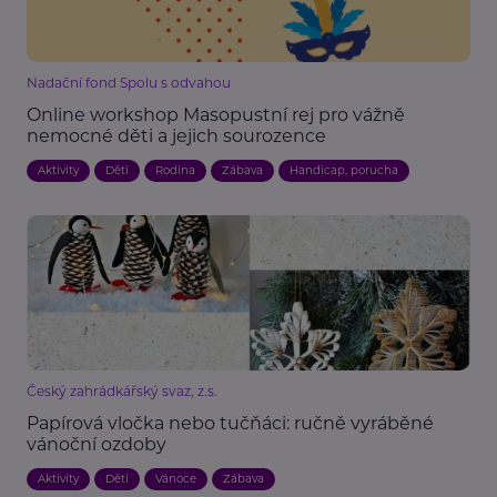
Nadační fond Spolu s odvahou
Online workshop Masopustní rej pro vážně
nemocné děti a jejich sourozence
Aktivity
Děti
Rodina
Zábava
Handicap, porucha
Český zahrádkářský svaz, z.s.
Papírová vločka nebo tučňáci: ručně vyráběné
vánoční ozdoby
Aktivity
Děti
Vánoce
Zábava