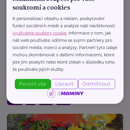
soukromí a cookies
Škola hravosti: Proměňte šedé odpoledne v
barevnou dílnu plnou objevů
K personalizaci obsahu a reklam, poskytování
Aktivity
Děti
Rodina
Výchova dětí
Babička a děda
funkcí sociálních médií a analýze naší návštěvnosti
využíváme soubory cookie
. Informace o tom, jak
náš web používáte, sdílíme se svými partnery pro
sociální média, inzerci a analýzy. Partneři tyto údaje
mohou zkombinovat s dalšími informacemi, které
jste jim poskytli nebo které získali v důsledku toho,
že používáte jejich služby.
Redakce eMaminy.cz
Povolit vše
Upravit
Odmítnout
Porazte víkendovou nudu: Tvořivé nápady, na
které stačí věci z domova
Aktivity
Děti
Rodina
Zábava