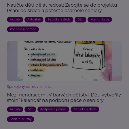
Naučte děti dělat radost: Zapojte se do projektu
Psaní od srdce a potěšte osamělé seniory
Aktivity
Aktuálně
Babička a děda
Děti
Komunikace
Podpora a pomoc
Spokojený domov, o. p. s.
Mezi generacemi: V barvách dětství. Děti vytvořily
stolní kalendář na podporu péče o seniory
Aktivity
Děti
Podpora a pomoc
Babička a děda
Sociální služby