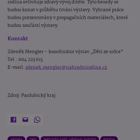
rodina ovlivňuje zdravý vývoj dítěte. Tyto besedy se
budou konat v průběhu trvání výstavy. Vybrané práce
budou prezentovány v propagačních materiálech, které
budou součástí výstavy.
Kontakt
Zdeněk Mengler – koordinátor výstav „Děti ze srdce“
Tel.: 604 223 615
E-mail:
zdenek.mengler@nahradnirodina.cz
Zdroj: Pardubický kraj
Aktivity
Děti
Náhradní rodič, pěstoun, hostitel
Rodina