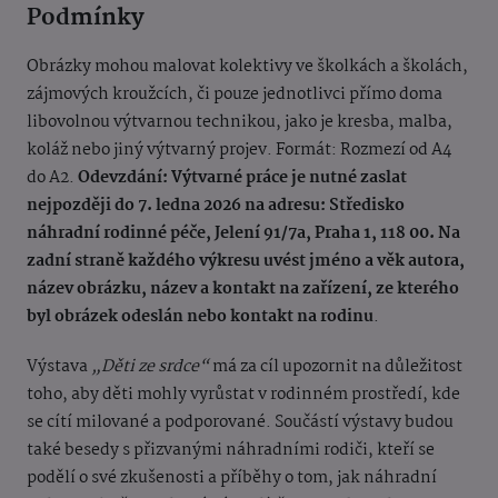
Podmínky
Obrázky mohou malovat kolektivy ve školkách a školách,
zájmových kroužcích, či pouze jednotlivci přímo doma
libovolnou výtvarnou technikou, jako je kresba, malba,
koláž nebo jiný výtvarný projev. Formát: Rozmezí od A4
do A2.
Odevzdání: Výtvarné práce je nutné zaslat
nejpozději do 7. ledna 2026 na adresu: Středisko
náhradní rodinné péče, Jelení 91/7a, Praha 1, 118 00. Na
zadní straně každého výkresu uvést jméno a věk autora,
název obrázku, název a kontakt na zařízení, ze kterého
byl obrázek odeslán nebo kontakt na rodinu
.
Výstava
„Děti ze srdce“
má za cíl upozornit na důležitost
toho, aby děti mohly vyrůstat v rodinném prostředí, kde
se cítí milované a podporované. Součástí výstavy budou
také besedy s přizvanými náhradními rodiči, kteří se
podělí o své zkušenosti a příběhy o tom, jak náhradní