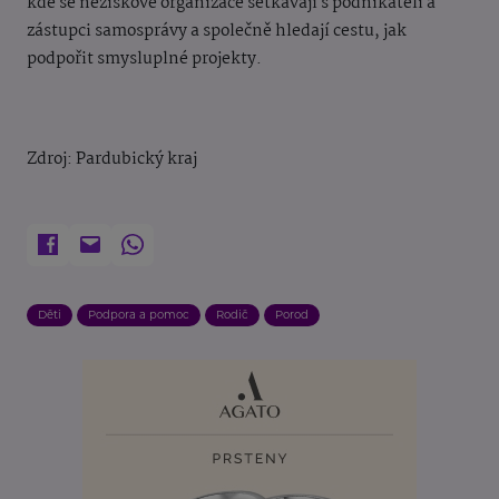
kde se neziskové organizace setkávají s podnikateli a
zástupci samosprávy a společně hledají cestu, jak
podpořit smysluplné projekty.
Zdroj: Pardubický kraj
Děti
Podpora a pomoc
Rodič
Porod