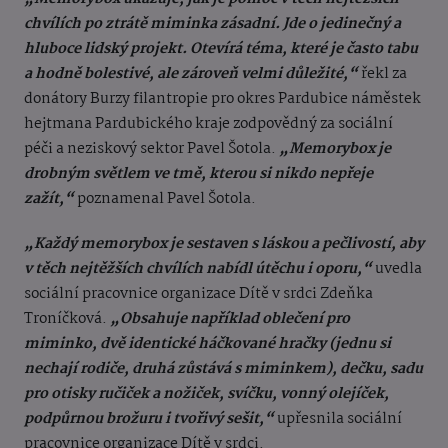
chvílích po ztrátě miminka zásadní. Jde o jedinečný a
hluboce lidský projekt. Otevírá téma, které je často tabu
a hodně bolestivé, ale zároveň velmi důležité,“
řekl za
donátory Burzy filantropie pro okres Pardubice náměstek
hejtmana Pardubického kraje zodpovědný za sociální
péči a neziskový sektor Pavel Šotola.
„Memorybox je
drobným světlem ve tmě, kterou si nikdo nepřeje
zažít,“
poznamenal Pavel Šotola.
„Každý memorybox je sestaven s láskou a pečlivostí, aby
v těch nejtěžších chvílích nabídl útěchu i oporu,“
uvedla
sociální pracovnice organizace Dítě v srdci Zdeňka
Troníčková.
„Obsahuje například oblečení pro
miminko, dvě identické háčkované hračky (jednu si
nechají rodiče, druhá zůstává s miminkem), dečku, sadu
pro otisky ručiček a nožiček, svíčku, vonný olejíček,
podpůrnou brožuru i tvořivý sešit,“
upřesnila sociální
pracovnice organizace Dítě v srdci.