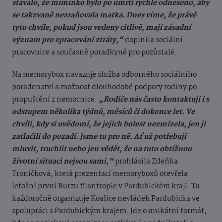
stávalo, že miminko bylo po úmrtí rychle odneseno, aby
se takzvaně nezraňovala matka. Dnes víme, že právě
tyto chvíle, pokud jsou vedeny citlivě, mají zásadní
význam pro zpracování ztráty,“
doplnila sociální
pracovnice a současně poradkyně pro pozůstalé.
Na memorybox navazuje služba odborného sociálního
poradenství a možnost dlouhodobé podpory rodiny po
propuštění z nemocnice.
„Rodiče nás často kontaktují i s
odstupem několika týdnů, měsíců či dokonce let. Ve
chvíli, kdy si uvědomí, že jejich bolest nezmizela, jen ji
zatlačili do pozadí. Jsme tu pro ně. Ať už potřebují
mluvit, truchlit nebo jen vědět, že na tuto obtížnou
životní situaci nejsou sami,“
prohlásila Zdeňka
Troníčková, která prezentací memoryboxů otevřela
letošní první Burzu filantropie v Pardubickém kraji. Tu
každoročně organizuje Koalice nevládek Pardubicka ve
spolupráci s Pardubickým krajem. Jde o unikátní formát,