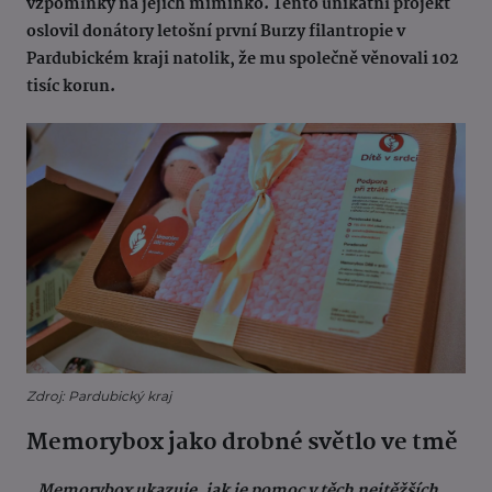
vzpomínky na jejich miminko. Tento unikátní projekt
oslovil donátory letošní první Burzy filantropie v
Pardubickém kraji natolik, že mu společně věnovali 102
tisíc korun.
Zdroj: Pardubický kraj
Memorybox jako drobné světlo ve tmě
„Memorybox ukazuje, jak je pomoc v těch nejtěžších