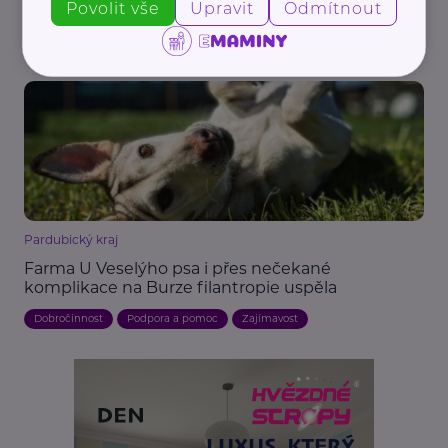
Povolit vše
Upravit
Odmítnout
Související články
Pardubický kraj
Farma U Veselýho psa i přes nečekané
komplikace na Burze filantropie uspěla
Dobročinnost
Podpora a pomoc
Zajímavost