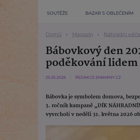
SOUTĚŽE
BAZAR S OBLEČENÍM
Domů
Magazín
Náhradní péč
Bábovkový den 202
poděkování lidem
25.05.2026
REDAKCE EMAMINY.CZ
Bábovka je symbolem domova, bezpečí
3. ročník kampaně „DÍK NÁHRADNÍM 
vyvrcholí v neděli 31. května 2026