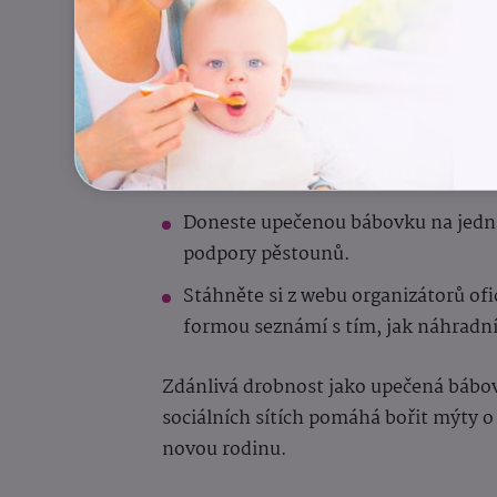
Tip pro aktivní mámy a 
(Týden od 25. 5. do 31. 5. 2026)
Zorganizujte ve školce, klubu či m
den.
Doneste upečenou bábovku na jedná
podpory pěstounů.
Stáhněte si z webu organizátorů ofi
formou seznámí s tím, jak náhradní
Zdánlivá drobnost jako upečená bábo
sociálních sítích pomáhá bořit mýty o
novou rodinu.