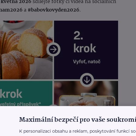
. května 2026
sdílejte fotky či videa na sociálních
inam2026
a
#babovkovyden2026
.
Maximální bezpečí pro vaše soukromí
K personalizaci obsahu a reklam, poskytování funkcí so