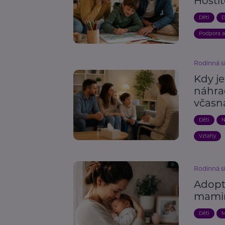
Hosti
Děti
D
Podpora 
Rodinná s
Kdy j
náhra
včasn
Děti
N
Vztahy
Rodinná s
Adopt
mami
Děti
M