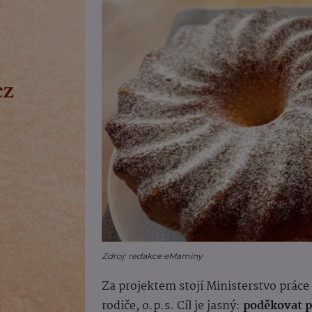
Zdroj: redakce eMaminy
Za projektem stojí Ministerstvo práce
rodiče, o.p.s. Cíl je jasný:
poděkovat p