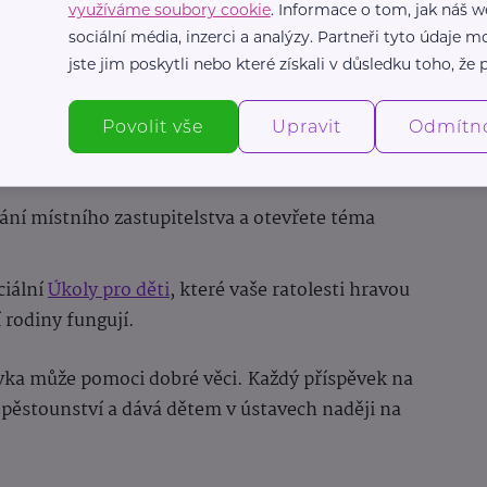
využíváme soubory cookie
. Informace o tom, jak náš w
sociální média, inzerci a analýzy. Partneři tyto údaje
komunitní organizace
jste jim poskytli nebo které získali v důsledku toho, že p
Povolit vše
Upravit
Odmítn
ateřském centru besedu s pěstouny nebo dětský
ní místního zastupitelstva a otevřete téma
ciální
Úkoly pro děti
, které vaše ratolesti hravou
 rodiny fungují.
vka může pomoci dobré věci. Každý příspěvek na
 pěstounství a dává dětem v ústavech naději na