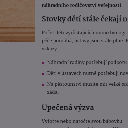
náhradního rodičovství veřejnosti
.
Stovky dětí stále čekají 
Počet dětí vyrůstajících mimo biologi
péče pomáhá, ústavy jsou stále plné.
vzkazy.
Náhradní rodiny potřebují podporu 
Děti v ústavech nutně potřebují no
Na pěstounství musíte mít velké sr
záda.
Upečená výzva
Vyfoťte nebo natočte svou bábovku – 