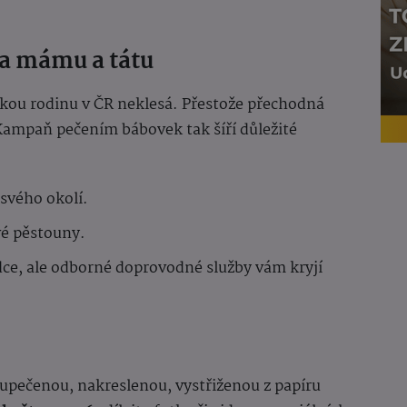
na mámu a tátu
ckou rodinu v ČR neklesá. Přestože přechodná
 Kampaň pečením bábovek tak šíří důležité
svého okolí.
vé pěstouny.
dce, ale odborné doprovodné služby vám kryjí
upečenou, nakreslenou, vystřiženou z papíru