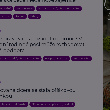
telská péče hledá nové zájemce
ospívání
Komunikace
Náhradní rodič, pěstoun, hostitel
a pomoc
Rodina
Vztahy
íť
e správný čas požádat o pomoc? V
dní rodinné péči může rozhodovat
á podpora
áhradní rodič, pěstoun, hostitel
Podpora a pomoc
Výchova dětí
íť
ovaná dcera se stala bříškovou
nkou
ateřství a rodičovství
Náhradní rodič, pěstoun, hostitel