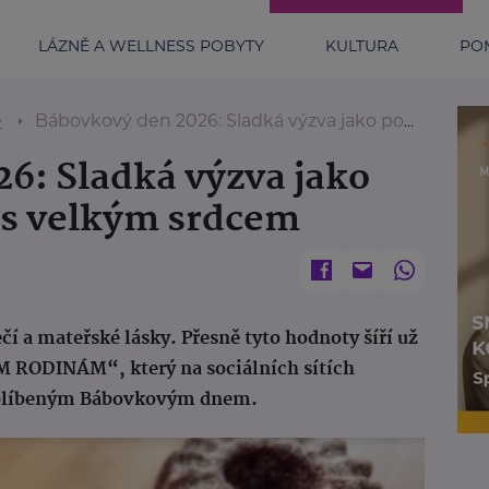
LÁZNĚ A WELLNESS POBYTY
KULTURA
POM
e
Bábovkový den 2026: Sladká výzva jako poděkování lidem s velkým srdcem
6: Sladká výzva jako
 s velkým srdcem
 a mateřské lásky. Přesně tyto hodnoty šíří už
RODINÁM“, který na sociálních sítích
 oblíbeným Bábovkovým dnem.