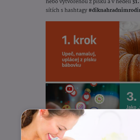
nebo vytvořenou z písku a v neděli
31
sítích s hashtagy
#diknahradnimrod