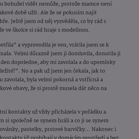
kou bohužel vidět nemůže, protože mamce není
akové době užít. Ale že se pokusím najít
ře. Ještě jsem od něj vyzvěděla, co by rád s
že ve školce si rád hraje s modelínou.
třila“ a vyprovodila je ven, vrátila jsem se k
ala. Velmi důrazně jsem jí domluvila, donutila ji
 den dopoledne, aby mi zavolala a do upomínky
ležité!“. No a pak už jsem jen čekala, jak to
avolala, byla velmi pokorná a vstřícná a
akové obavy, že si prostě musela dát něco na
atní kontakty už vždy přicházela v pořádku a
čím si společně se synem hráli a co ji se synem
ovánky, pastelky, prstové barvičky… Nakonec i
 kontakty již probíhají v domácím prostředí a bez