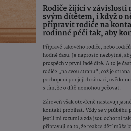
Rodiče žijící v závislost
svým dítětem, i když o 
připravit rodiče na konta
rodinné péči tak, aby k
Přípravě takového rodiče, nebo rodičů
hodně času. Je naprosto nezbytné, aby
prospěch v první řadě dítě. A to je čas
rodiče „na svou stranu“, což je stran
pochopení pro jejich situaci, uvědomuji
s tím, že o dítě nemohou pečovat.
Zároveň však otevřeně nastavuji jasn
kontakt probíhat. Vždy se v průběhu př
jestli mi rozumí a zda jsou ochotni t
připravuji na to, že reakce dětí může b