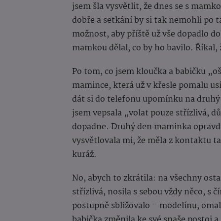
jsem šla vysvětlit, že dnes se s mam
dobře a setkání by si tak nemohli po t
možnost, aby příště už vše dopadlo dob
mamkou dělal, co by ho bavilo. Říkal, 
Po tom, co jsem kloučka a babičku „oše
mamince, která už v křesle pomalu usín
dát si do telefonu upomínku na druhý
jsem vepsala „volat pouze střízlivá, dů
dopadne. Druhý den maminka opravdu z
vysvětlovala mi, že měla z kontaktu t
kuráž.
No, abych to zkrátila: na všechny ost
střízlivá, nosila s sebou vždy něco, s 
postupně sbližovalo – modelínu, omal
babička změnila ke své snaše postoj a