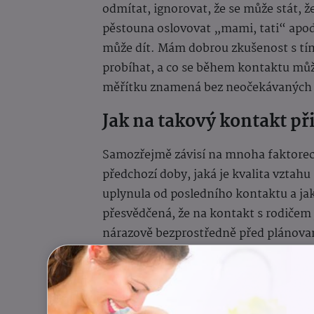
odmítat, ignorovat, že se může stát, ž
pěstouna oslovovat „mami, tati“ apod.
může dít. Mám dobrou zkušenost s tím
probíhat, a co se během kontaktu můž
měřítku znamená bez neočekávaných 
Jak na takový kontakt př
Samozřejmě závisí na mnoha faktorech
předchozí doby, jaká je kvalita vztah
uplynula od posledního kontaktu a ja
přesvědčená, že na kontakt s rodičem 
nárazově bezprostředně před plánova
toho může nejvíc upracovat pěstoun.
Tady totiž platí úplně stejné pravidlo 
kontakty s rodiči v pohodě pěstoun, j