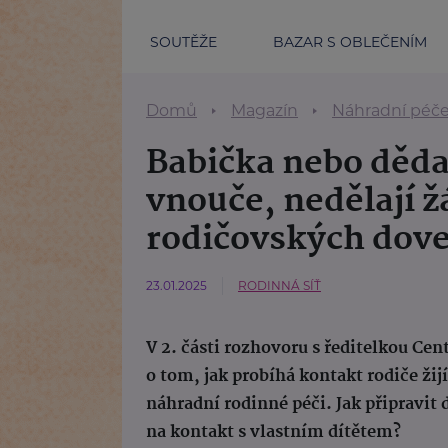
SOUTĚŽE
BAZAR S OBLEČENÍM
Domů
Magazín
Náhradní péč
Babička nebo děda,
vnouče, nedělají ž
rodičovských doved
23.01.2025
RODINNÁ SÍŤ
V 2. části rozhovoru s ředitelkou Ce
o tom, jak probíhá kontakt rodiče žij
náhradní rodinné péči. Jak připravit 
na kontakt s vlastním dítětem?