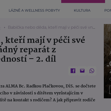
LÁZNĚ A WELLNESS POBYTY
KULTURA
POM
e
Babička nebo děda, kteří mají v péči své vnouče, nedělají žádný reparát z rodičovských dovedností – 2. díl
 kteří mají v péči své
ádný reparát z
ností – 2. díl
ntra ALMA Bc. Radkou Plačkovou, DiS. se dočtete
ícího v závislosti s dítětem vyrůstajícím v
dítě na kontakt s rodičem? A jak připravit rodiče