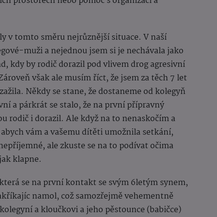
šich prostorech nebo pomoc s organizací a
ly v tomto směru nejrůznější situace. V naší
egové-muži a nejednou jsem si je nechávala jako
ad, kdy by rodič dorazil pod vlivem drog agresivní
ároveň však ale musím říct, že jsem za těch 7 let
zažila. Někdy se stane, že dostaneme od kolegyň
ní a párkrát se stalo, že na první přípravný
u rodič i dorazil. Ale když na to nenaskočím a
o, abych vám a vašemu dítěti umožnila setkání,
 nepříjemné, ale zkuste se na to podívat očima
ějak klapne.
erá se na první kontakt se svým 6letým synem,
 takříkajíc namol, což samozřejmě vehementně
s kolegyní a kloučkovi a jeho pěstounce (babičce)