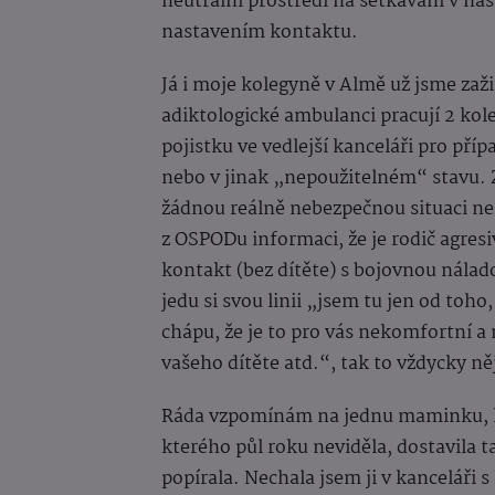
neutrální prostředí na setkávání v na
nastavením kontaktu.
Já i moje kolegyně v Almě už jsme zaži
adiktologické ambulanci pracují 2 kol
pojistku ve vedlejší kanceláři pro příp
nebo v jinak „nepoužitelném“ stavu. Z
žádnou reálně nebezpečnou situaci ne
z OSPODu informaci, že je rodič agresiv
kontakt (bez dítěte) s bojovnou nálado
jedu si svou linii „jsem tu jen od toh
chápu, že je to pro vás nekomfortní a
vašeho dítěte atd.“, tak to vždycky n
Ráda vzpomínám na jednu maminku, kt
kterého půl roku neviděla, dostavila
popírala. Nechala jsem ji v kanceláři 