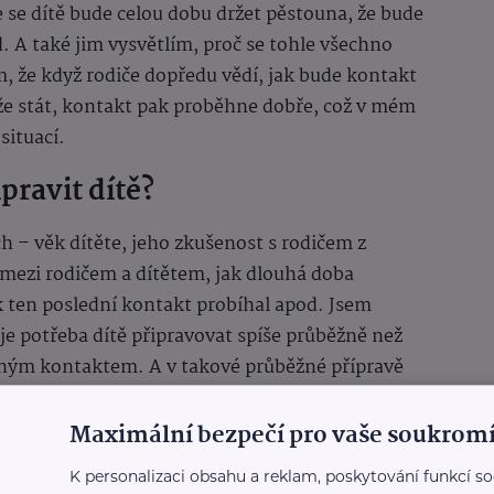
e se dítě bude celou dobu držet pěstouna, že bude
 A také jim vysvětlím, proč se tohle všechno
, že když rodiče dopředu vědí, jak bude kontakt
e stát, kontakt pak proběhne dobře, což v mém
situací.
ipravit dítě?
 – věk dítěte, jeho zkušenost s rodičem z
u mezi rodičem a dítětem, jak dlouhá doba
k ten poslední kontakt probíhal apod. Jsem
je potřeba dítě připravovat spíše průběžně než
ným kontaktem. A v takové průběžné přípravě
Maximální bezpečí pro vaše soukromí
jako u dalších každodenních činností: je-li s
K personalizaci obsahu a reklam, poskytování funkcí so
e s nimi v pohodě i dítě. Pěstoun může velmi