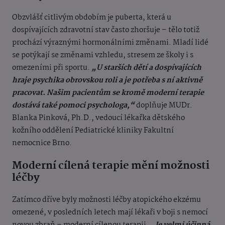
Obzvlášť citlivým obdobím je puberta, která u
dospívajících zdravotní stav často zhoršuje – tělo totiž
prochází výraznými hormonálními změnami. Mladí lidé
se potýkají se změnami vzhledu, stresem ze školy i s
omezeními při sportu.
„U starších dětí a dospívajících
hraje psychika obrovskou roli a je potřeba s ní aktivně
pracovat. Našim pacientům se kromě moderní terapie
dostává také pomoci psychologa,“
doplňuje MUDr.
Blanka Pinková, Ph.D., vedoucí lékařka dětského
kožního oddělení Pediatrické kliniky Fakultní
nemocnice Brno.
Moderní cílená terapie mění možnosti
léčby
Zatímco dříve byly možnosti léčby atopického ekzému
omezené, v posledních letech mají lékaři v boji s nemocí