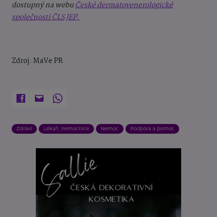
dostupný na webu
České dermatovenerologické
společnosti ČLS JEP.
Zdroj: MaVe PR
Zdraví
Lékaři, nemocnice
Nemoc
Podpora a pomoc