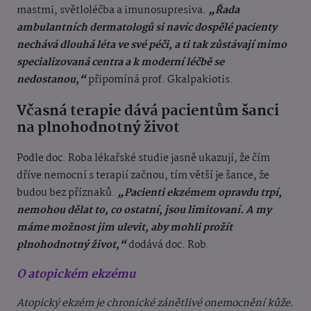
mastmi, světloléčba a imunosupresiva.
„Řada
ambulantních dermatologů si navíc dospělé pacienty
nechává dlouhá léta ve své péči, a ti tak zůstávají mimo
specializovaná centra a k moderní léčbě se
nedostanou,“
připomíná prof. Gkalpakiotis.
Včasná terapie dává pacientům šanci
na plnohodnotný život
Podle doc. Roba lékařské studie jasně ukazují, že čím
dříve nemocní s terapií začnou, tím větší je šance, že
budou bez příznaků.
„Pacienti ekzémem opravdu trpí,
nemohou dělat to, co ostatní, jsou limitovaní. A my
máme možnost jim ulevit, aby mohli prožít
plnohodnotný život,“
dodává doc. Rob.
O atopickém ekzému
Atopický ekzém je chronické zánětlivé onemocnění kůže.