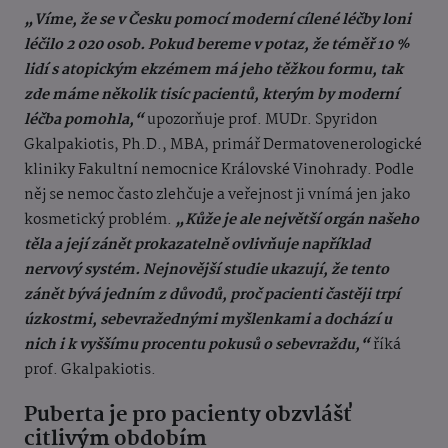
„Víme, že se v Česku pomocí moderní cílené léčby loni
léčilo 2 020 osob. Pokud bereme v potaz, že téměř 10 %
lidí s atopickým ekzémem má jeho těžkou formu, tak
zde máme několik tisíc pacientů, kterým by moderní
léčba pomohla,“
upozorňuje prof. MUDr. Spyridon
Gkalpakiotis, Ph.D., MBA, primář Dermatovenerologické
kliniky Fakultní nemocnice Královské Vinohrady. Podle
něj se nemoc často zlehčuje a veřejnost ji vnímá jen jako
kosmetický problém.
„Kůže je ale největší orgán našeho
těla a její zánět prokazatelně ovlivňuje například
nervový systém. Nejnovější studie ukazují, že tento
zánět bývá jedním z důvodů, proč pacienti častěji trpí
úzkostmi, sebevražednými myšlenkami a dochází u
nich i k vyššímu procentu pokusů o sebevraždu,“
říká
prof. Gkalpakiotis.
Puberta je pro pacienty obzvlášť
citlivým obdobím