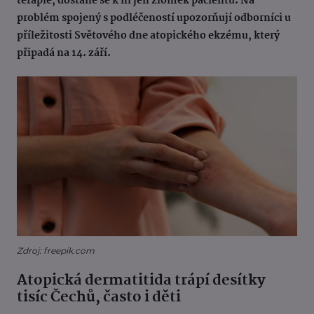
terapie, dostane se k ní jen zlomek pacientů. Na
problém spojený s podléčeností upozorňují odborníci u
příležitosti Světového dne atopického ekzému, který
připadá na 14. září.
Zdroj: freepik.com
Atopická dermatitida trápí desítky
tisíc Čechů, často i děti