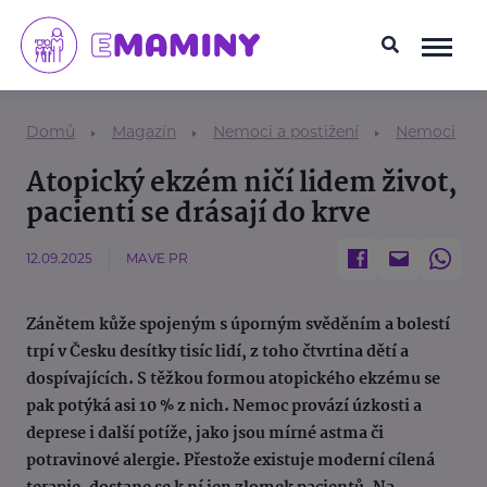
Domů
Magazín
Nemoci a postižení
Nemoci
Atopický ekzém ničí lidem život,
pacienti se drásají do krve
12.09.2025
MAVE PR
Zánětem kůže spojeným s úporným svěděním a bolestí
trpí v Česku desítky tisíc lidí, z toho čtvrtina dětí a
dospívajících. S těžkou formou atopického ekzému se
pak potýká asi 10 % z nich. Nemoc provází úzkosti a
deprese i další potíže, jako jsou mírné astma či
potravinové alergie. Přestože existuje moderní cílená