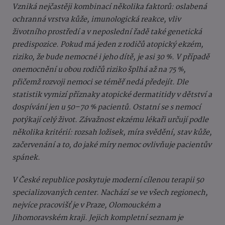
Vzniká nejčastěji kombinací několika faktorů: oslabená
ochranná vrstva kůže, imunologická reakce, vliv
životního prostředí a v neposlední řadě také genetická
predispozice. Pokud má jeden z rodičů atopický ekzém,
riziko, že bude nemocné i jeho dítě, je asi 30 %. V případě
onemocnění u obou rodičů riziko šplhá až na 75 %,
přičemž rozvoji nemoci se téměř nedá předejít. Dle
statistik vymizí příznaky atopické dermatitidy v dětství a
dospívání jen u 50–70 % pacientů. Ostatní se s nemocí
potýkají celý život. Závažnost ekzému lékaři určují podle
několika kritérií: rozsah ložisek, míra svědění, stav kůže,
začervenání a to, do jaké míry nemoc ovlivňuje pacientův
spánek.
V České republice poskytuje moderní cílenou terapii 50
specializovaných center. Nachází se ve všech regionech,
nejvíce pracovišť je v Praze, Olomouckém a
Jihomoravském kraji. Jejich kompletní seznam je