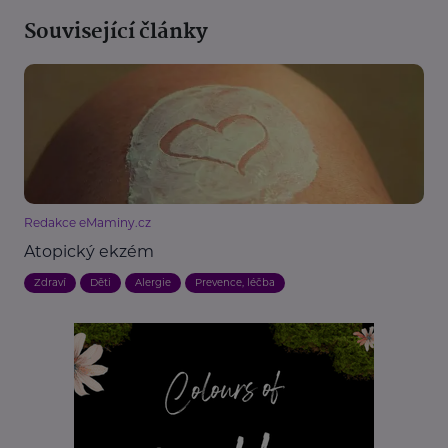
Související články
Redakce eMaminy.cz
Atopický ekzém
Zdraví
Děti
Alergie
Prevence, léčba