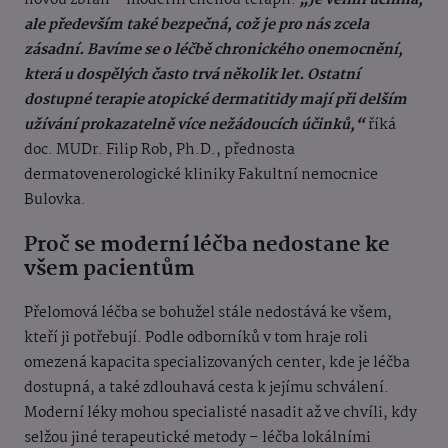
novou zbraň – moderní cílenou terapii.
„Je velmi účinná,
ale především také bezpečná, což je pro nás zcela
zásadní. Bavíme se o léčbě chronického onemocnění,
která u dospělých často trvá několik let. Ostatní
dostupné terapie atopické dermatitidy mají při delším
užívání prokazatelně více nežádoucích účinků,“
říká
doc. MUDr. Filip Rob, Ph.D., přednosta
dermatovenerologické kliniky Fakultní nemocnice
Bulovka.
Proč se moderní léčba nedostane ke
všem pacientům
Přelomová léčba se bohužel stále nedostává ke všem,
kteří ji potřebují. Podle odborníků v tom hraje roli
omezená kapacita specializovaných center, kde je léčba
dostupná, a také zdlouhavá cesta k jejímu schválení.
Moderní léky mohou specialisté nasadit až ve chvíli, kdy
selžou jiné terapeutické metody – léčba lokálními