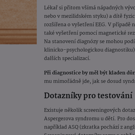
Lékař si přitom všímá nápadných vývo
nebo v mezilidském styku) a dítě fyzic
rozšířena o vyšetření EEG. V případě
také vyšetření pomocí magnetické rezo
Na stanovení diagnózy se mohou podíle
klinicko-psychologickou diagnostiku) 
dalších specializací.
Při diagnostice by měl být kladen důr
mu mimořádně jde, jak se dosud synd
Dotazníky pro testování
Existuje několik screeningových dota
Aspergerova syndromu u dětí. Pro dosp
například ASQ (zkratka pochází z ang