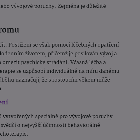
 nebo vývojové poruchy. Zejména je důležité
dromu
t. Postižení se však pomocí léčebných opatření
dodenním životem, přičemž je posilován vývoj a
o omezit psychické strádání. Včasná léčba a
Terapie se uzpůsobí individuálně na míru danému
ůběhu naznačují, že s rostoucím věkem může
ů.
ení
ů vytvořených speciálně pro vývojové poruchy
 svědčí o nejvyšší účinnosti behaviorálně
ychoterapie.