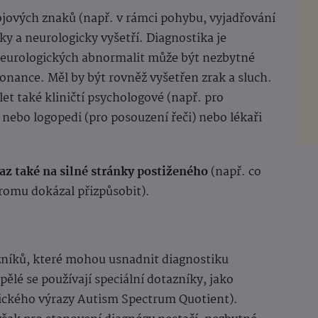
jových znaků (např. v rámci pohybu, vyjadřování
ky a neurologicky vyšetří. Diagnostika je
 neurologických abnormalit může být nezbytné
nance. Měl by být rovněž vyšetřen zrak a sluch.
t také kliničtí psychologové (např. pro
nebo logopedi (pro posouzení řeči) nebo lékaři
az také na silné stránky postiženého
(např. co
romu dokázal přizpůsobit).
zníků, které mohou usnadnit diagnostiku
ělé se používají speciální dotazníky, jako
lického výrazy Autism Spectrum Quotient).