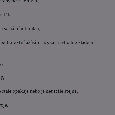
ěřený oční kontakt,
í těla,
h sociální interakci,
perkorektní užívání jazyka, nevhodné kladení
y,
y,
 stále opakuje nebo je neustále stejné,
oje.