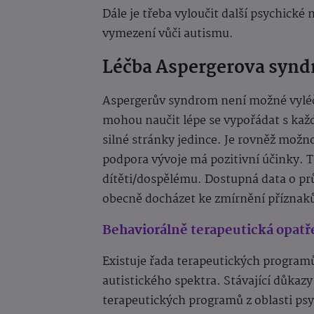
Dále je třeba vyloučit další psychické
vymezení vůči autismu.
Léčba Aspergerova syn
Aspergerův syndrom není možné vyléči
mohou naučit lépe se vypořádat s kaž
silné stránky jedince. Je rovněž možn
podpora vývoje má pozitivní účinky. 
dítěti/dospělému. Dostupná data o pr
obecně docházet ke zmírnění příznak
Behaviorálně terapeutická opatř
Existuje řada terapeutických program
autistického spektra. Stávající důkazy
terapeutických programů z oblasti ps