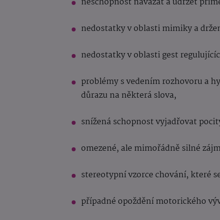
neschopnost navázat a udržet přim
nedostatky v oblasti mimiky a držen
nedostatky v oblasti gest regulujícíc
problémy s vedením rozhovoru a hy
důrazu na některá slova,
snížená schopnost vyjadřovat pocit
omezené, ale mimořádně silné zájm
stereotypní vzorce chování, které se
případné opoždění motorického výv