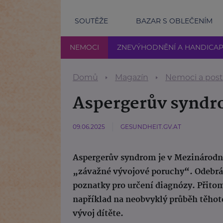
SOUTĚŽE
BAZAR S OBLEČENÍM
NEMOCI
ZNEVÝHODNĚNÍ A HANDICA
Domů
Magazín
Nemoci a post
Aspergerův syndro
09.06.2025
GESUNDHEIT.GV.AT
Aspergerův syndrom je v Mezinárodn
„závažné vývojové poruchy“. Odebrá
poznatky pro určení diagnózy. Přitom 
například na neobvyklý průběh těhot
vývoj dítěte.