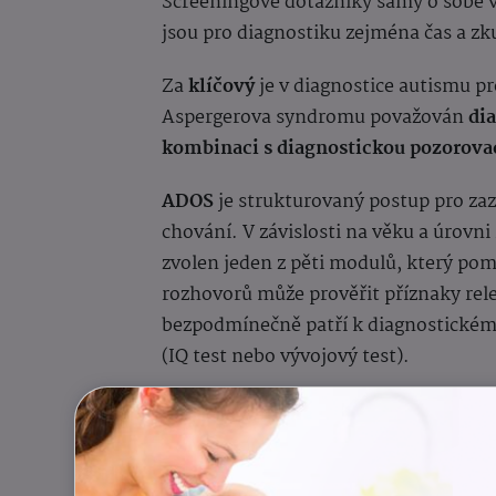
Screeningové dotazníky samy o sobě v
jsou pro diagnostiku zejména čas a zk
Za
klíčový
je v diagnostice autismu 
Aspergerova syndromu považován
di
kombinaci s diagnostickou pozorovac
ADOS
je strukturovaný postup pro za
chování. V závislosti na věku a úrovn
zvolen jeden z pěti modulů, který pom
rozhovorů může prověřit příznaky rel
bezpodmínečně patří k diagnostickém
(IQ test nebo vývojový test).
Některé studie poukazují na to, že po
častěji nerozpoznáno u pacientek, neb
zejména v případě Aspergerova syndro