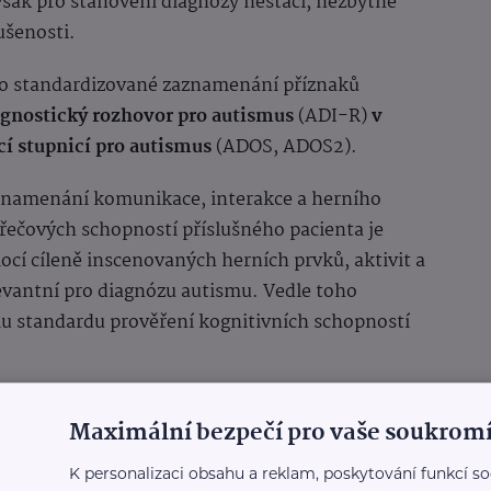
šak pro stanovení diagnózy nestačí, nezbytné
ušenosti.
pro standardizované zaznamenání příznaků
agnostický
rozhovor pro autismus
(ADI-R)
v
í stupnicí pro autismus
(ADOS, ADOS2).
znamenání komunikace, interakce a herního
i řečových schopností příslušného pacienta je
ocí cíleně inscenovaných herních prvků, aktivit a
evantní pro diagnózu autismu. Vedle toho
u standardu prověření kognitivních schopností
stižení poruchou autistického spektra zůstává
Maximální bezpečí pro vaše soukromí
o je u nich diagnóza stanovena později –
mu. Zdá se, že dívky s poruchami autistického
K personalizaci obsahu a reklam, poskytování funkcí so