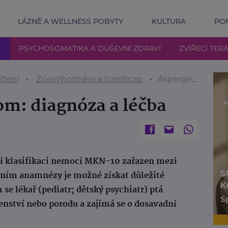
LÁZNĚ A WELLNESS POBYTY
KULTURA
POM
P
PSYCHOSOMATIKA A DUŠEVNÍ ZDRAVÍ
ZVÍŘECÍ TERA
ižení
Znevýhodnění a handicap
Aspergerův syndrom: diagnóza a léčba
m: diagnóza a léčba
í klasifikaci nemocí MKN-10 zařazen mezi
ním anamnézy je možné získat důležité
se lékař (pediatr; dětský psychiatr) ptá
enství nebo porodu a zajímá se o dosavadní