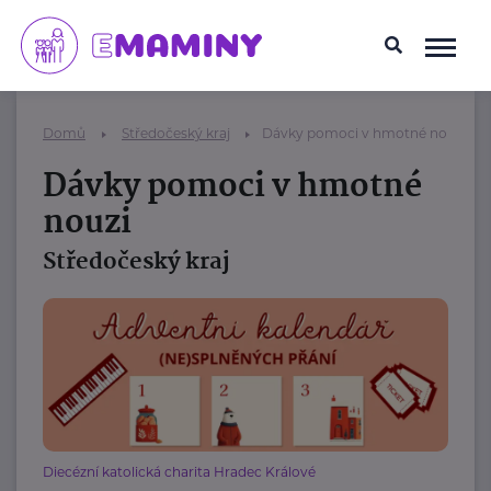
Domů
Středočeský kraj
Dávky pomoci v hmotné nouzi
Dávky pomoci v hmotné
nouzi
Středočeský kraj
Diecézní katolická charita Hradec Králové