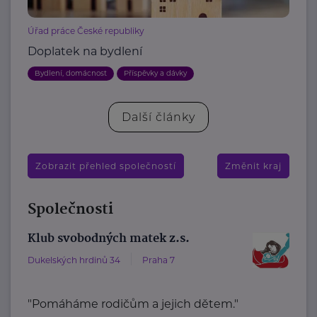
Úřad práce České republiky
Doplatek na bydlení
Bydlení, domácnost
Příspěvky a dávky
Další články
Zobrazit přehled společností
Změnit kraj
Společnosti
Klub svobodných matek z.s.
Dukelských hrdinů 34
Praha 7
"Pomáháme rodičům a jejich dětem."