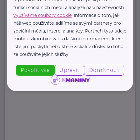
https://www.odevnibanka.cz/
funkcí sociálních médií a analýze naší návštěvnosti
+420 702 019 159
využíváme soubory cookie
. Informace o tom, jak
info@odevnibanka.cz
náš web používáte, sdílíme se svými partnery pro
sociální média, inzerci a analýzy. Partneři tyto údaje
mohou zkombinovat s dalšími informacemi, které
jste jim poskytli nebo které získali v důsledku toho,
Zobrazit přehled společností
že používáte jejich služby.
Povolit vše
Upravit
Odmítnout