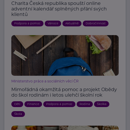
Charita Česká republika spouští online
adventní kalendář splněných přání svých
klientů
Podpora a pomoc
Vánoce
Aktuálně
Dobročinnost
Ministerstvo práce a sociálních věcí ČR
Mimořádná okamžitá pomoc a projekt Obědy
do škol rodinám i letos ulehčí školní rok
Děti
Finance
Podpora a pomoc
Rodina
Školka
Škola