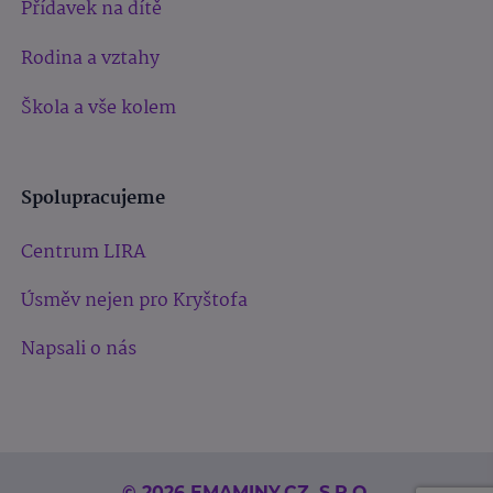
Přídavek na dítě
Rodina a vztahy
Škola a vše kolem
Spolupracujeme
Centrum LIRA
Úsměv nejen pro Kryštofa
Napsali o nás
© 2026 EMAMINY.CZ, S.R.O.