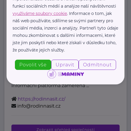
mzcr@mzcr.cz
funkcí sociálních médií a analýze naší návštěvnosti
využíváme soubory cookie
. Informace o tom, jak
náš web používáte, sdílíme se svými partnery pro
Bronzový partner
sociální média, inzerci a analýzy. Partneři tyto údaje
Rodinná síť
mohou zkombinovat s dalšími informacemi, které
jste jim poskytli nebo které získali v důsledku toho,
Klimentská 1246/1
Praha 1
že používáte jejich služby.
Průvodce světem náhradní rodinné
Povolit vše
Upravit
Odmítnout
péče v ČR
Portál Rodinná síť je přední
informační platforma zaměřená ...
https://rodinnasit.cz/
info@rodinnasit.cz
Zobrazit přehled společností