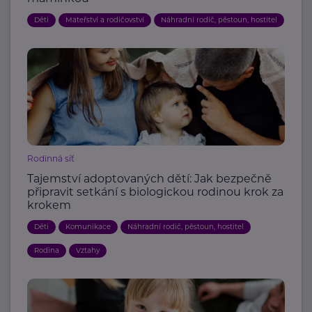
Děti
Mateřství a rodičovství
Náhradní rodič, pěstoun, hostitel
Rodinná síť
Tajemství adoptovaných dětí: Jak bezpečně
připravit setkání s biologickou rodinou krok za
krokem
Děti
Komunikace
Náhradní rodič, pěstoun, hostitel
Rodina
Vztahy