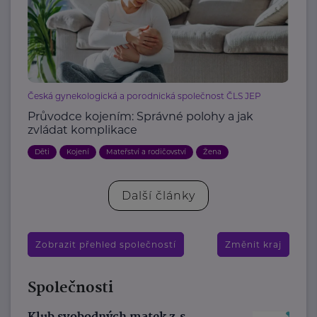
Česká gynekologická a porodnická společnost ČLS JEP
Průvodce kojením: Správné polohy a jak
zvládat komplikace
Děti
Kojení
Mateřství a rodičovství
Žena
Další články
Zobrazit přehled společností
Změnit kraj
Společnosti