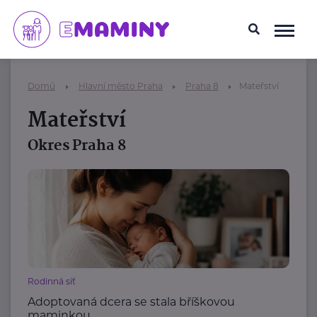
Domů
Hlavní město Praha
Praha 8
Mateřství
Mateřství
Okres Praha 8
Rodinná síť
Adoptovaná dcera se stala bříškovou
maminkou