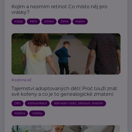
Kojím a nesmím retinol: Co místo něj pro
vrásky?
Krása
Péče
Zdraví
Žena
Kojení
Rodinná síť
Tajemství adoptovaných dětí: Proč touží znát
své kořeny a co je to genealogické zmatení
Děti
Komunikace
Náhradní rodič, pěstoun, hostitel
Rodina
Vztahy