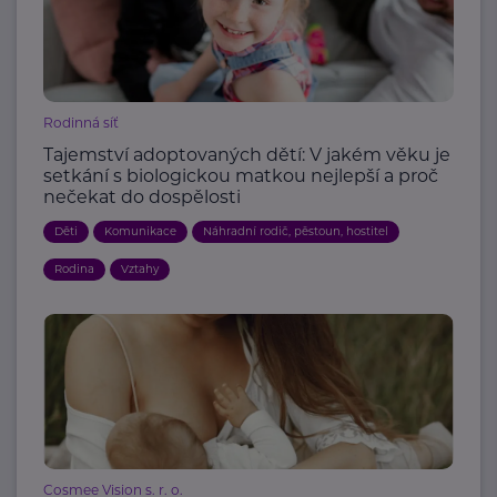
Rodinná síť
Tajemství adoptovaných dětí: V jakém věku je
setkání s biologickou matkou nejlepší a proč
nečekat do dospělosti
Děti
Komunikace
Náhradní rodič, pěstoun, hostitel
Rodina
Vztahy
Cosmee Vision s. r. o.