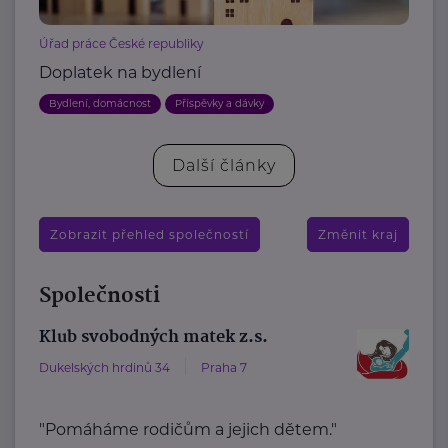
Úřad práce České republiky
Doplatek na bydlení
Bydlení, domácnost
Příspěvky a dávky
Další články
Zobrazit přehled společností
Změnit kraj
Společnosti
Klub svobodných matek z.s.
Dukelských hrdinů 34
Praha 7
"Pomáháme rodičům a jejich dětem."