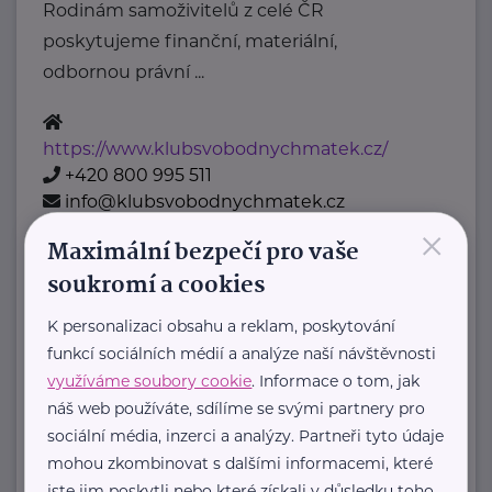
Rodinám samoživitelů z celé ČR
poskytujeme finanční, materiální,
odbornou právní ...
https://www.klubsvobodnychmatek.cz/
+420 800 995 511
info@klubsvobodnychmatek.cz
×
Maximální bezpečí pro vaše
Oděvní banka z.s.
soukromí a cookies
Povltavská 5/74
Praha 7 – Troja
K personalizaci obsahu a reklam, poskytování
"Dáváme oblečení nový život,
funkcí sociálních médií a analýze naší návštěvnosti
pomáháme potřebným."
využíváme soubory cookie
. Informace o tom, jak
Oděvní banka je charitativní
náš web používáte, sdílíme se svými partnery pro
organizace, která každoročně
sociální média, inzerci a analýzy. Partneři tyto údaje
mohou zkombinovat s dalšími informacemi, které
poskytuje více ...
jste jim poskytli nebo které získali v důsledku toho,