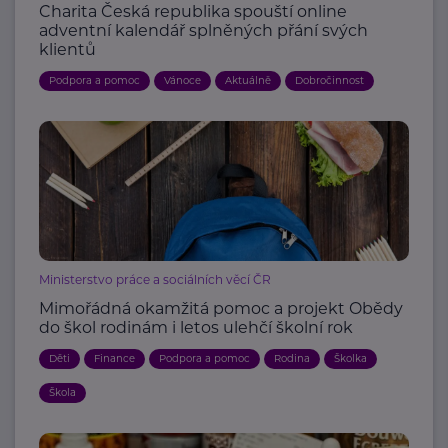
Charita Česká republika spouští online
adventní kalendář splněných přání svých
klientů
Podpora a pomoc
Vánoce
Aktuálně
Dobročinnost
Ministerstvo práce a sociálních věcí ČR
Mimořádná okamžitá pomoc a projekt Obědy
do škol rodinám i letos ulehčí školní rok
Děti
Finance
Podpora a pomoc
Rodina
Školka
Škola