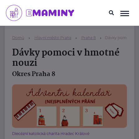
Domů
Hlavní město Praha
Praha 8
Dávky pomoci v 
Dávky pomoci v hmotné
nouzi
Okres Praha 8
Diecézní katolická charita Hradec Králové