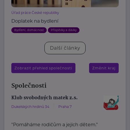
Úřad práce České republiky
Doplatek na bydlení
Bydlení, domácnost
Příspěvky a dávky
Další články
Zobrazit přehled společností
Změnit kraj
Společnosti
Klub svobodných matek z.s.
Dukelských hrdinů 34
Praha 7
"Pomáháme rodičům a jejich dětem."