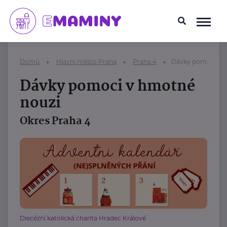
Domů
Hlavní město Praha
Praha 4
Dávky pomoci v 
Dávky pomoci v hmotné
nouzi
Okres Praha 4
Diecézní katolická charita Hradec Králové