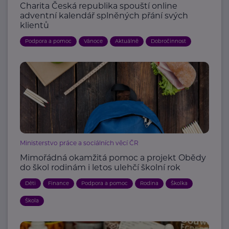
Charita Česká republika spouští online
adventní kalendář splněných přání svých
klientů
Podpora a pomoc
Vánoce
Aktuálně
Dobročinnost
Ministerstvo práce a sociálních věcí ČR
Mimořádná okamžitá pomoc a projekt Obědy
do škol rodinám i letos ulehčí školní rok
Děti
Finance
Podpora a pomoc
Rodina
Školka
Škola