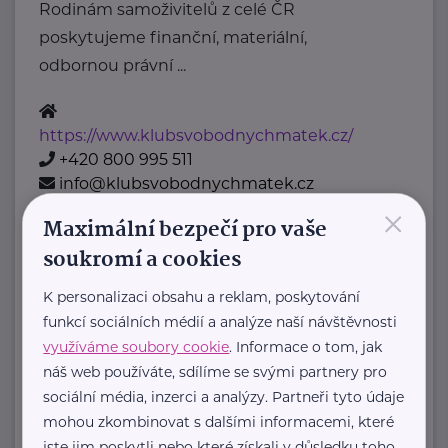
Rodinám samoživitelů z celé ČR
poskytujeme finanční, materiální,
odbornou právní ...
https://www.klubsvobodnychmatek.cz/
+420 800 995 511
info@klubsvobodnychmatek.cz
×
Maximální bezpečí pro vaše
Oděvní banka z.s.
soukromí a cookies
Povltavská 5/74
Praha 7 – Troja
K personalizaci obsahu a reklam, poskytování
"Dáváme oblečení nový život,
funkcí sociálních médií a analýze naší návštěvnosti
pomáháme potřebným."
využíváme soubory cookie
. Informace o tom, jak
Oděvní banka je charitativní
náš web používáte, sdílíme se svými partnery pro
organizace, která každoročně
sociální média, inzerci a analýzy. Partneři tyto údaje
mohou zkombinovat s dalšími informacemi, které
poskytuje více ...
jste jim poskytli nebo které získali v důsledku toho,