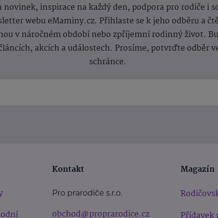
 novinek, inspirace na každý den, podpora pro rodiče i s
letter webu eMaminy.cz. Přihlaste se k jeho odběru a čt
ou v náročném období nebo zpříjemní rodinný život. Buď
článcích, akcích a událostech. Prosíme, potvrďte odběr v
schránce.
Kontakt
Magazín
y
Rodičovsk
Pro prarodiče s.r.o.
obchod@proprarodice.cz
hodní
Přídavek 