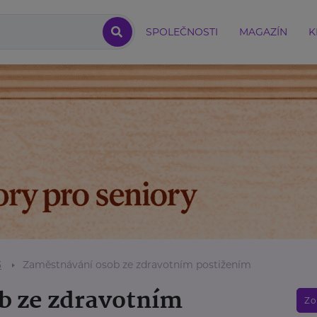
SPOLEČNOSTI
MAGAZÍN
K
3
Zaměstnávání osob ze zdravotním postižením
b ze zdravotním
Zo