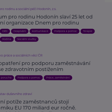
o rodinu a sociální péči Hodonín, z.s.
um pro rodinu Hodonín slaví 25 let od
ení organizace Dnem pro rodinu
Děti
Dospívání
Komunikace
Podpora a pomoc
Terapie
Rodina
Sociální služby
vo práce a sociálních věcí ČR
opatření pro podporu zaměstnávání
se zdravotním postižením
, porucha
Podpora a pomoc
Práce, zaměstnání
stav duševního zdraví
ní potíže zaměstnanců stojí
miku EU 170 miliard eur ročně.