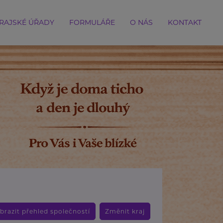
RAJSKÉ ÚŘADY
FORMULÁŘE
O NÁS
KONTAKT
brazit přehled společností
Změnit kraj