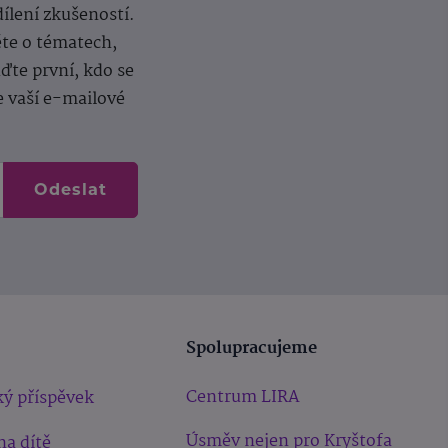
dílení zkušeností.
ěte o tématech,
te první, kdo se
e vaší e-mailové
Odeslat
Spolupracujeme
Centrum LIRA
ý příspěvek
Úsměv nejen pro Kryštofa
na dítě