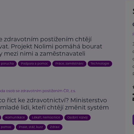
e zdravotním postižením chtějí
vat. Projekt Nolimi pomáhá bourat
y mezi nimi a zaměstnavateli
, porucha
Podpora a pomoc
Práce, zaměstnání
Technologie
ada osob se zdravotním postižením ČR, z.s.
o říct ke zdravotnictví? Ministerstvo
mladé lidi, kteří chtějí změnit systém
Komunikace
Lékaři, nemocnice
Osobní rozvoj
a pomoc
Praxe, stáž, kurz
Zdraví