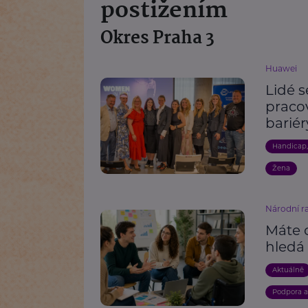
postižením
Okres Praha 3
Huawei
Lidé s
praco
bariér
Handicap
Žena
Národní r
Máte c
hledá 
Aktuálně
Podpora 