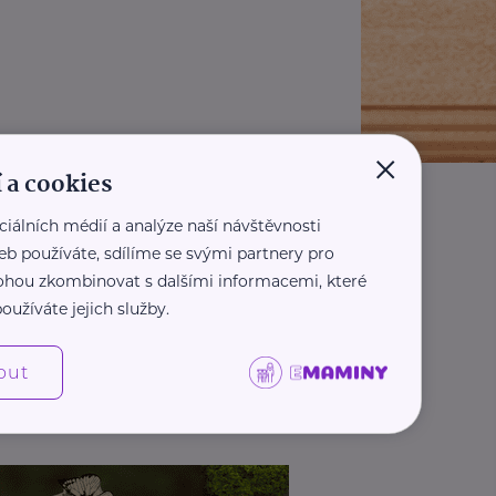
×
 a cookies
ciálních médií a analýze naší návštěvnosti
eb používáte, sdílíme se svými partnery pro
 mohou zkombinovat s dalšími informacemi, které
oužíváte jejich služby.
out