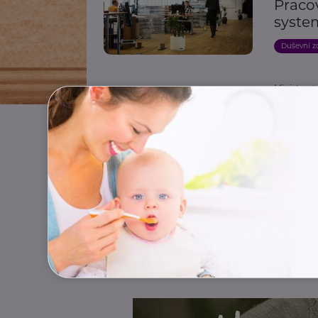
Pracov
syste
Duševní z
Ministerst
Posíl
zdrav
práce
přináš
Handicap