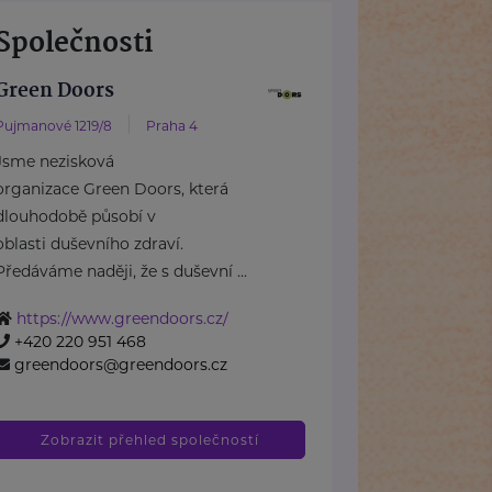
Společnosti
Green Doors
Pujmanové 1219/8
Praha 4
Jsme nezisková
organizace Green Doors, která
dlouhodobě působí v
oblasti duševního zdraví.
Předáváme naději, že s duševní ...
https://www.greendoors.cz/
+420 220 951 468
greendoors@greendoors.cz
Zobrazit přehled společností