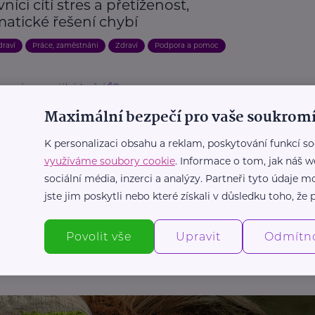
níci cítí stres a přetíženost,
matické řešení chybí
draví
Práce, zaměstnání
Zdraví
Podpora a pomoc
vo práce a sociálních věcí ČR
ení podpory zaměstnanosti osob se
Maximální bezpečí pro vaše soukromí
otním postižením a postih nelegální
. Novela zákona o zaměstnanosti
K personalizaci obsahu a reklam, poskytování funkcí so
í klíčová opatření
využíváme soubory cookie
. Informace o tom, jak náš w
sociální média, inzerci a analýzy. Partneři tyto údaje
, porucha
Podpora a pomoc
Práce, zaměstnání
jste jim poskytli nebo které získali v důsledku toho, že p
Další články
Povolit vše
Upravit
Odmítn