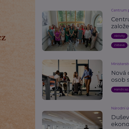
Centrum pr
Centr
založ
Aktivity
Zábava
Ministerst
Nová 
osob 
Handicap
Národní ú
Dušev
ekono