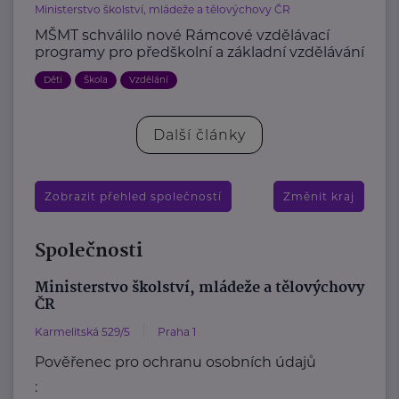
Ministerstvo školství, mládeže a tělovýchovy ČR
MŠMT schválilo nové Rámcové vzdělávací
programy pro předškolní a základní vzdělávání
Děti
Škola
Vzdělání
Další články
Zobrazit přehled společností
Změnit kraj
Společnosti
Ministerstvo školství, mládeže a tělovýchovy
ČR
Karmelitská 529/5
Praha 1
Pověřenec pro ochranu osobních údajů
: