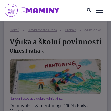
Domů
Hlavní město Praha
Praha 3
Výuka a školní pov
Výuka a školní povinnosti
Okres Praha 3
Národní asociace dobrovolnictví z.s.
Dobrovolnický mentoring: Příběh Karly a
Mykyty