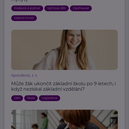
Podpora a pomoc
Výchova dětí
Zajímavost
Dobročinnost
Spoluškola, z. s.
Může žák ukončit základní školu po 9 letech, i
když nezískal základní vzdělání?
Děti
Škola
Legislativa