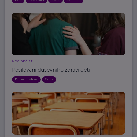
Děti
Dospívání
Škola
Vzdělání
Rodinná síť
Posilování duševního zdraví dětí
Duševní zdraví
Škola