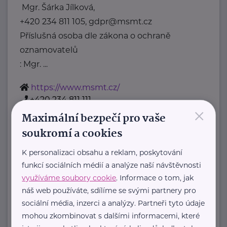
Mgr. Šárka Jílková,
+420 234 811 105, gdpr@msmt.cz
Příslušná osoba dle zákona o ochraně
oznamovatelů
: Mgr. ...
https://www.msmt.cz/
+420 234 811 111
×
posta@msmt.cz
Maximální bezpečí pro vaše
soukromí a cookies
Nadační fond Spolu s odvahou
K personalizaci obsahu a reklam, poskytování
Žižkova 403
Mladá Boleslav
funkcí sociálních médií a analýze naší návštěvnosti
Nadační fond Spolu s odvahou
využíváme soubory cookie
. Informace o tom, jak
je nezisková organizace, jejímž
náš web používáte, sdílíme se svými partnery pro
sociální média, inzerci a analýzy. Partneři tyto údaje
posláním je podporovat duševní
mohou zkombinovat s dalšími informacemi, které
zdraví dětí ...